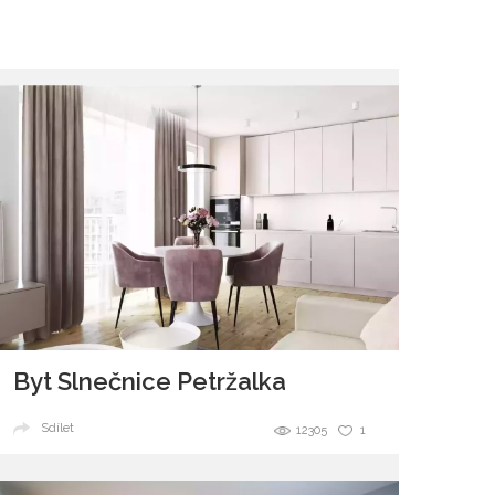
Byt Slnečnice Petržalka
Sdílet
12305
1