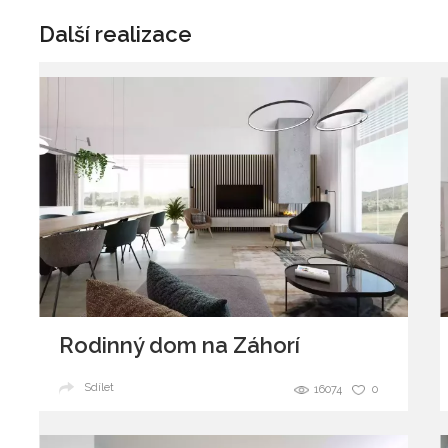
Další realizace
Rodinný dom na Záhorí
Sdílet
16074
0