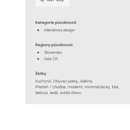
ČÍST VÍCE
Kategorie působnosti
Interiérový design
Regiony působnosti
Slovensko
Celá ČR
Štítky
,
,
,
Kuchyně
Obývací pokoj
Jídelna
,
,
,
,
Předsíň / chodba
moderní
minimalistický
bílá
,
,
béžová
šedá
světlé dřevo