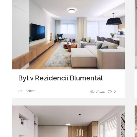
Byt v Rezidencii Blumentál
Sdílet
19144
0