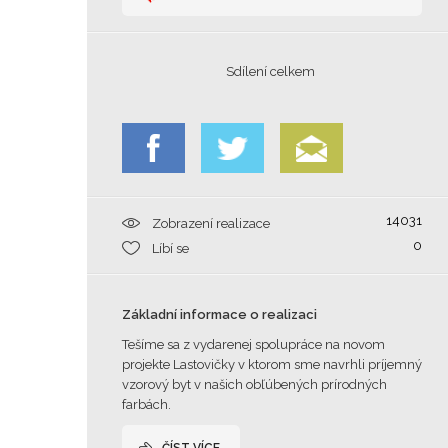
Sdílení celkem
14031
Zobrazení realizace
0
Líbí se
Základní informace o realizaci
Tešíme sa z vydarenej spolupráce na novom
projekte Lastovičky v ktorom sme navrhli príjemný
vzorový byt v našich obľúbených prírodných
farbách.