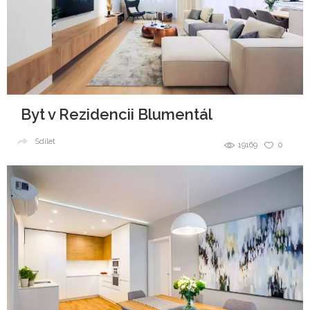
Byt v Rezidencii Blumentál
Sdílet
19169
0