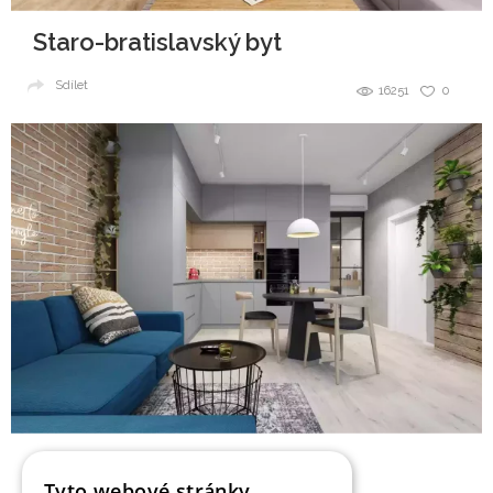
Staro-bratislavský byt
Sdílet
16251
0
Pánsky interiér bytu
Tyto webové stránky