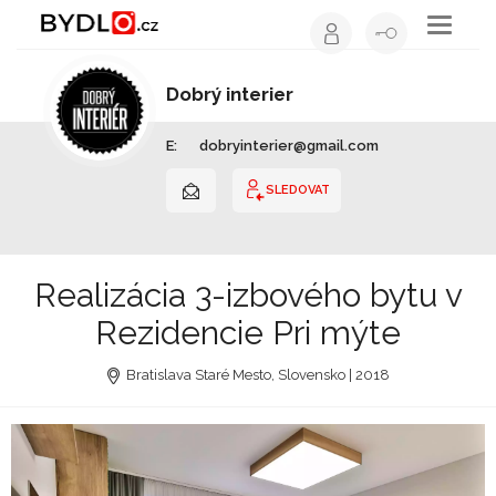
Toggle
navigati
Dobrý interier
Interiérový design | Slovensko
E:
dobryinterier@gmail.com
SLEDOVAT
Realizácia 3-izbového bytu v
Rezidencie Pri mýte
Bratislava Staré Mesto, Slovensko | 2018