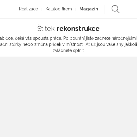
Realizace
Katalog firem
Magazín
Štítek
rekonstrukce
ičce, čeká vás spousta práce. Po bourání jistě začnete náročnějšími
í stěrky nebo změna příček v místnosti. Ať už jsou vaše sny jakkoli v
zvládnete splnit.
BYDLENÍ