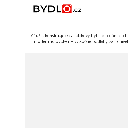
Nejlepší čtení o bydlení
Ať už rekonstruujete panelákový byt nebo dům po bab
moderního bydlení – vytápěné podlahy, samonivelačn