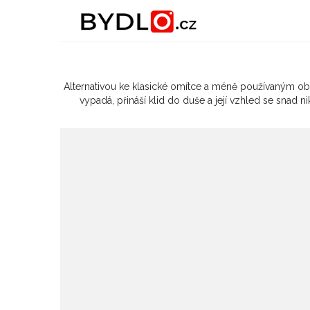
Nejlepší čtení o bydlení
Alternativou ke klasické omítce a méně používaným o
vypadá, přináší klid do duše a její vzhled se sna