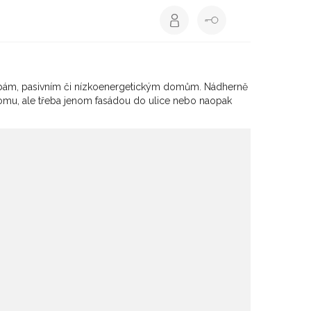
avbám, pasivním či nízkoenergetickým domům. Nádherně
domu, ale třeba jenom fasádou do ulice nebo naopak