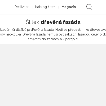
Realizace
Katalog firem
Magazín
Štítek
dřevěná fasáda
bkladům či dlažbě je dřevěná fasáda. Hodí se především ke dřevost
d nikdy neokouká. Dřevěná fasáda nemusí být základní fasádou celého 
směrem do zahrady a k pergole.