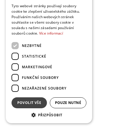
Tyto webové stránky používají soubory
cookie ke zlepšení uživatelského zážitku.
Používáním našich webových stránek
souhlasíte se všemi soubory cookie v
souladu s našimi zásadami používání
souborů cookie.
Více informací
NEZBYTNÉ
STATISTICKÉ
INSPIRACE
MARKETINGOVÉ
DIY: originální věšák z větviček
FUNKČNÍ SOUBORY
Autor:
Veronika Motyková
NEZAŘAZENÉ SOUBORY
Pokud vás nudí klasické věšáky, máme pro vás tip, jak si
vyrobit věšák, který nikdo jiný nemá. Každý je originál a navíc
za něj neutratíte majlant. Stačí najít pár vhodných větví,
POVOLIT VŠE
POUZE NUTNÉ
udělat rám a máte vyhráno!
PŘIZPŮSOBIT
29. 8. 2016
11658