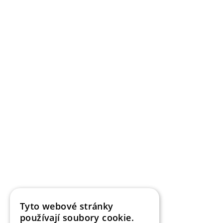
INSPIRACE
Ruský byt s vytříbeným vkusem
Autor:
Veronika Motyková
Ruské městečko Pestovo zažívá v posledních letech stavební
boom. Lidé, kteří mají dost ruchu velkoměst, se vracejí zpět
do svých rodišť, nebo hledají klidnější lokality. Také rodina s
malým synem se rozhodla přestěhovat z hlavního města do
krajiny svých předků. K vytvoření svého nového domova si
vybrala architektonické studio Sretenka Designs.
21. 9. 2016
10188
Tyto webové stránky
používají soubory cookie.