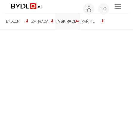
Toggle
navigati
Nejlepší čtení o bydlení
BYDLENÍ
ZAHRADA
INSPIRACE
VAŘÍME