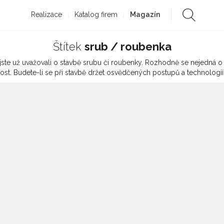
Realizace
Katalog firem
Magazín
Štítek
srub / roubenka
jste už uvažovali o stavbě srubu či roubenky. Rozhodně se nejedná o
st. Budete-li se při stavbě držet osvědčených postupů a technologi