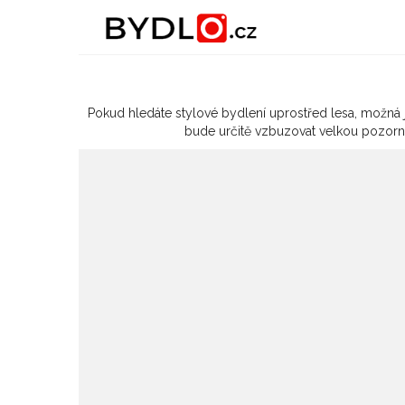
Nejlepší čtení o bydlení
Pokud hledáte stylové bydlení uprostřed lesa, možná 
bude určitě vzbuzovat velkou pozorno