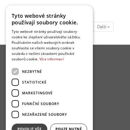
Tyto webové stránky
používají soubory cookie.
1
2
3
4
…
6
…
11
Další
»
Tyto webové stránky používají soubory
cookie ke zlepšení uživatelského zážitku.
Používáním našich webových stránek
souhlasíte se všemi soubory cookie v
souladu s našimi zásadami používání
souborů cookie.
Více informací
NEZBYTNÉ
O nás
STATISTICKÉ
Bydlo programy
MARKETINGOVÉ
Jak se zapojit?
FUNKČNÍ SOUBORY
Uživatelské podmínky
NEZAŘAZENÉ SOUBORY
Ochrana osobních údajú
Cookies
POVOLIT VŠE
POUZE NUTNÉ