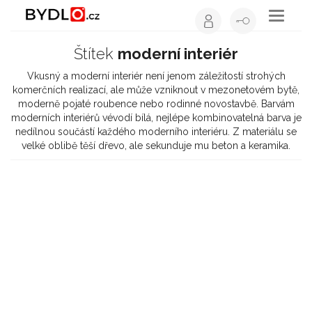
Toggle
navigati
Nejlepší čtení o bydlení
Štítek
moderní interiér
Vkusný a moderní interiér není jenom záležitostí strohých
komerčních realizací, ale může vzniknout v mezonetovém bytě,
moderně pojaté roubence nebo rodinné novostavbě. Barvám
moderních interiérů vévodí bílá, nejlépe kombinovatelná barva je
nedílnou součástí každého moderního interiéru. Z materiálu se
velké oblibě těší dřevo, ale sekunduje mu beton a keramika.