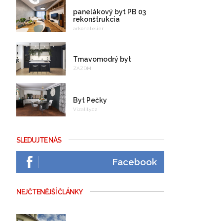
panelákový byt PB 03
rekonštrukcia
arkonatelier
Tmavomodrý byt
ZAZDMI
Byt Pečky
Vizality.cz
SLEDUJTE NÁS
Facebook
NEJČTENĚJŠÍ ČLÁNKY