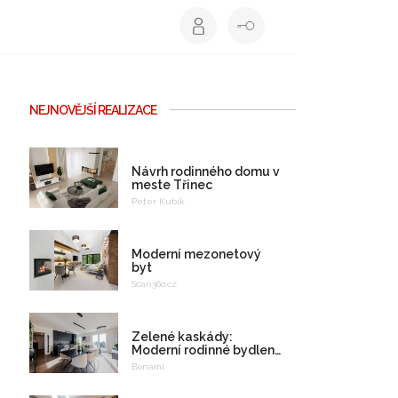
NEJNOVĚJŠÍ REALIZACE
Návrh rodinného domu v
meste Třinec
Peter Kubík
Moderní mezonetový
byt
Scan360.cz
Zelené kaskády:
Moderní rodinné bydlení
na celý život
Bonami