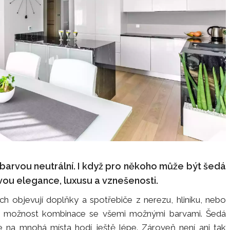
á barvou neutrální. I když pro někoho může být šedá
vou elegance, luxusu a vznešenosti.
objevují doplňky a spotřebiče z nerezu, hliníku, nebo
 a možnost kombinace se všemi možnými barvami. Šedá
 se na mnohá místa hodí ještě lépe. Zároveň není ani tak