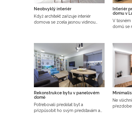
Neobvyklý interiér
Interiér 
domu v L
Když architekt zařizuje interiér
V těsném 
domova se zcela jasnou vidinou
domů se 
toho, jak má…
třípodlaž
Rekonstrukce bytu v panelovém
Minimalis
domě
Ne všichni
Potřebovali předělat byt a
přezdoben
přizpůsobit ho svým představám a
dekorací 
potřebám. Zároveň…