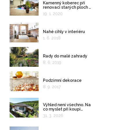
Kamenný koberec při
renovaci starých ploch a
kolem bazénu
19. 1. 2020
Nahé cihly v interiéru
1. 6. 2018
Rady do malé zahrady
8. 6. 2019
Podzimní dekorace
8. 9. 2017
Výhled není všechno. Na
co myslet při koupi
pozemku?
31. 3. 2026