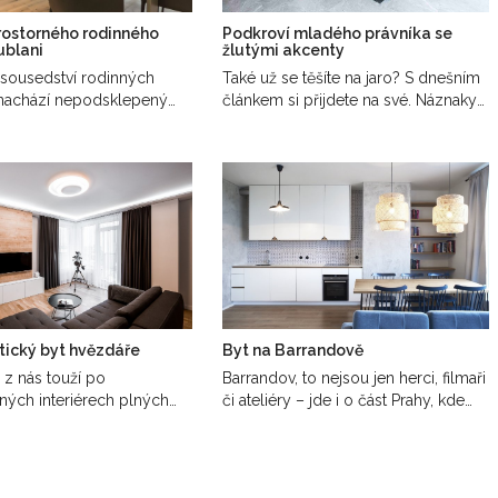
prostorného rodinného
Podkroví mladého právníka se
ublani
žlutými akcenty
sousedství rodinných
Také už se těšíte na jaro? S dnešním
nachází nepodsklepený
článkem si přijdete na své. Náznaky
ní dům s…
jara…
tický byt hvězdáře
Byt na Barrandově
 z nás touží po
Barrandov, to nejsou jen herci, filmaři
ých interiérech plných
či ateliéry – jde i o část Prahy, kde…
doplňků a…