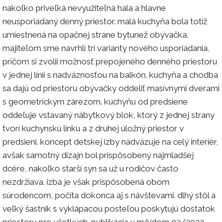
nakoľko priveľká nevyužiteľná hala a hlavne
neusporiadaný denný priestor. malá kuchyňa bola totiž
umiestnená na opačnej strane bytunež obývačka.
majiteľom sme navrhli tri varianty nového usporiadania,
pričom si zvolii možnosť prepojeného denného priestoru
v jednej línií s nadväznosťou na balkón. kuchyňa a chodba
sa dajú od priestoru obývačky oddeliť masívnymi dverami
s geometrickým zárezom. kuchyňu od predsiene
oddeľuje vstavaný nábytkový blok, ktorý z jednej strany
tvorí kuchynskú linku a z druhej úložný priestor v
predsieni. koncept detskej izby nadväzuje na celý interiér,
avšak samotný dizajn bol prispôsobený najmladšej
dcére, nakoľko starší syn sa už u rodičov často
nezdržiava. izba je však prispôsobená obom
súrodencom, počíta dokonca aj s návštevami. dlhý stôl a
veľký šastník s vyklápacou posteľou poskytujú dostatok