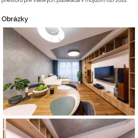
priestoru pre všetkých. publikácia v môjdom 02/2022
Obrázky