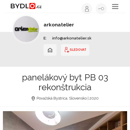
Toggle
navigati
arkonatelier
Architekt | Slovensko
E:
info@arkonatelier.sk
SLEDOVAT
panelákový byt PB 03
rekonštrukcia
Považská Bystrica, Slovensko | 2020