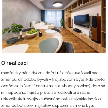
O realizaci
manželský pár s dvoma deťmi už dlhšie uvažovali nad
zmenou. dlhodobo bývali v trojizbovom byte, kde všetci
oceňovali blízkosť centra mesta. vhodný rodinný dom sa
im nepodarílo nájsť a preto sa rozhodli pre ráznu
rekonštrukciu svojho súčasného bytu. najzákladnejšou
zmenou bola pre majiteľov dispozičná zmena bytu,