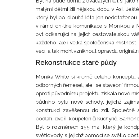
Byt na půdě domu z dvacátých let si jako n
malými dětmi žili nějakou dobu v Asii. Ještě
který byl po dlouhá léta jen nedotaženou 
v rámci on-line komunikace s Monikou a M
byt odkazující na jejich cestovatelskou v
každého, ale i velká společenská místnost,
věcí, a tak mohl vzniknout opravdu originální 
Rekonstrukce staré půdy
Monika White si kromě celého konceptu a 
odborných řemesel, ale i se stavební firmou 
oproti původnímu projektu získala nové míst
půdního bytu nové schody, jejichž zajím
konstrukci zavěšenou do zdi. Společně s
podlah, dveří, koupelen či kuchyně. Samono
Byt o rozměrech 155 m2, který je koncip
světlovody, s jejichž pomocí se světlo dost