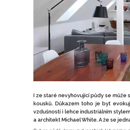
I ze staré nevyhovující půdy se může 
kousků. Důkazem toho je byt evokuj
vzdušností i lehce industriálním styl
a architekt Michael White. A že se je