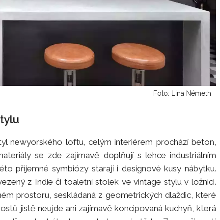
Foto: Lina Németh
tylu
l styl newyorského loftu, celým interiérem prochází beton,
teriály se zde zajímavě doplňují s lehce industriálním
této příjemné symbiózy starají i designové kusy nábytku.
ezený z Indie či toaletní stolek ve vintage stylu v ložnici.
ném prostoru, seskládaná z geometrických dlaždic, které
hostů jistě neujde ani zajímavě koncipovaná kuchyň, která