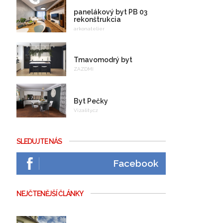
panelákový byt PB 03
rekonštrukcia
arkonatelier
Tmavomodrý byt
ZAZDMI
Byt Pečky
Vizality.cz
SLEDUJTE NÁS
Facebook
NEJČTENĚJŠÍ ČLÁNKY