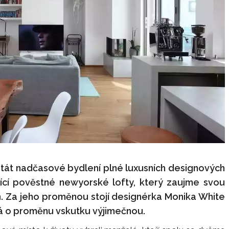
stát nadčasové bydlení plné luxusních designových
ící pověstné newyorské lofty, který zaujme svou
em. Za jeho proměnou stojí designérka Monika White
dná o proměnu vskutku výjimečnou.