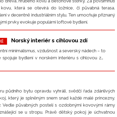
ho dřeva, hrubého kovu a betonové stěrky. Za povšimnutí
kovu, která se otevírá do ložnice, či půvabná terasa.
ní v decentně industriálním stylu. Ten umocňuje přiznaný
ými prvky evokuje populární loftové bydlení.
Norský interiér s cihlovou zdí
KÉ
gantní minimalismus, vzdušnost a severský nádech – to
spojuje bydlení v norském interiéru s cihlovou zdí.
do míst původu skandinávského stylu, dnes už…
iéru půdního bytu opravdu vyhráli, svědčí řada zdánlivých
okoj, který je splněným snem snad každé malé princezny.
y. Vedle půvabných postelí s ozdobnými kovovými rámy
nášející se u stropu. Právě dětský pokoj je úchvatnou