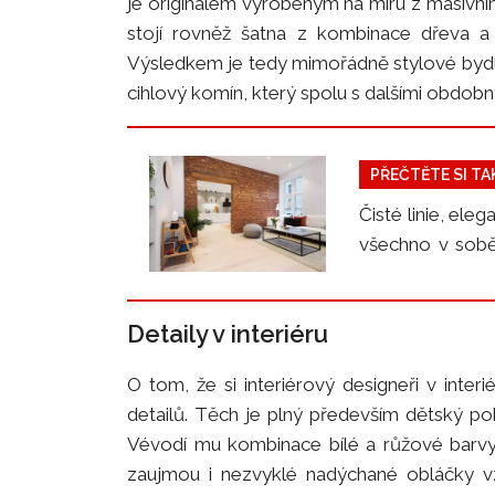
je originálem vyrobeným na míru z masivní
stojí rovněž šatna z kombinace dřeva a 
Výsledkem je tedy mimořádně stylové bydle
cihlový komín, který spolu s dalšími obdobn
PŘEČTĚTE SI TA
Čisté linie, ele
všechno v sobě 
Vracíme se tak 
Detaily v interiéru
O tom, že si interiérový designeři v inter
detailů. Těch je plný především dětský p
Vévodí mu kombinace bílé a růžové barv
zaujmou i nezvyklé nadýchané obláčky vz