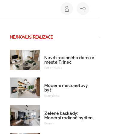
NEJNOVĚJŠÍ REALIZACE
Návrh rodinného domu v
meste Třinec
Peter Kubík
Moderní mezonetový
byt
Scan360.cz
Zelené kaskády:
Moderní rodinné bydlení
na celý život
Bonami