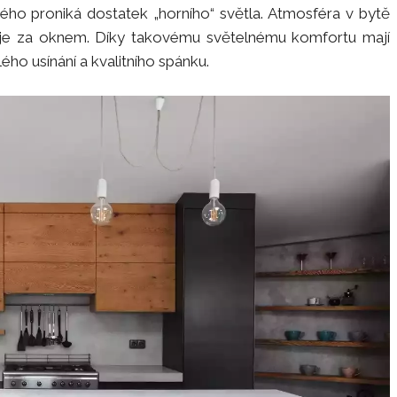
rého proniká dostatek „horního“ světla. Atmosféra v bytě
a je za oknem. Díky takovému světelnému komfortu mají
ého usínání a kvalitního spánku.