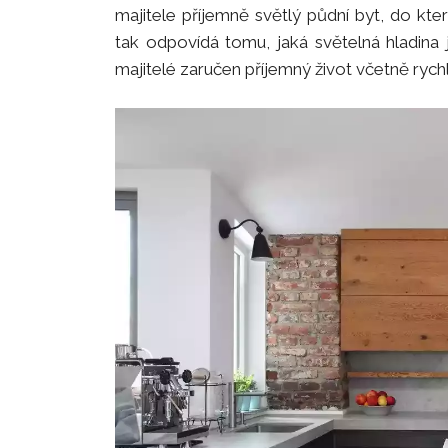
majitele příjemně světlý půdní byt, do kte
tak odpovídá tomu, jaká světelná hladin
majitelé zaručen příjemný život včetně rychl