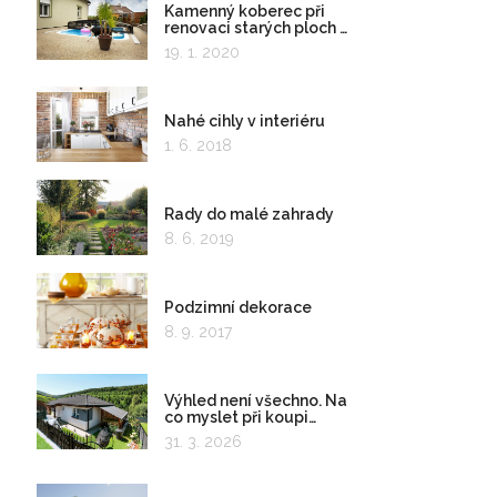
Kamenný koberec při
renovaci starých ploch a
kolem bazénu
19. 1. 2020
Nahé cihly v interiéru
1. 6. 2018
Rady do malé zahrady
8. 6. 2019
Podzimní dekorace
8. 9. 2017
Výhled není všechno. Na
co myslet při koupi
pozemku?
31. 3. 2026