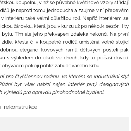
tskou koupelnu, v níž se půvabné květinové vzory střídají
odičů je naproti tomu jednoduchá a zaujme v ní především
 v interiéru také velmi důležitou roli. Napříč interiérem se
ickou žárovku, která jsou v kurzu už po několik sezón. I ty
 bytu. Tím ale jeho překvapení zdaleka nekončí. Na první
židle, křesla či v koupelně rodičů umístěná volně stojící
ozdobnou eleganci kovových rámů dětských postelí pak
inku s výhledem do okolí ve dnech, kdy to počasí dovolí.
 v obývacím pokoji poblíž zabudovaného krbu.
í pro čtyřčlennou rodinu, ve kterém se industriální styl
Půdní byt však nabízí nejen interiér plný designových
ních výhledů pro opravdu plnohodnotné bydlení.
í
rekonstrukce