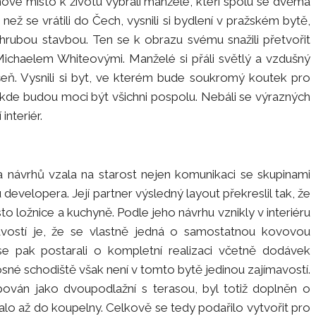
ové místo k životu vybrali manželé, kteří spolu se dvěma
 než se vrátili do Čech, vysnili si bydlení v pražském bytě,
hrubou stavbou. Ten se k obrazu svému snažili přetvořit
ichaelem Whiteovými. Manželé si přáli světlý a vzdušný
ášeň. Vysnili si byt, ve kterém bude soukromý koutek pro
 kde budou moci být všichni pospolu. Nebáli se výrazných
interiér.
návrhů vzala na starost nejen komunikaci se skupinami
developera. Její partner výsledný layout překreslil tak, že
o ložnice a kuchyně. Podle jeho návrhu vznikly v interiéru
avostí je, že se vlastně jedná o samostatnou kovovou
e pak postarali o kompletní realizaci včetně dodávek
sné schodiště však není v tomto bytě jedinou zajímavostí.
ován jako dvoupodlažní s terasou, byl totiž doplněn o
alo až do koupelny. Celkově se tedy podařilo vytvořit pro