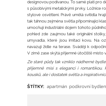
designovou podívanou. To samé platí pro dě
s působivými metalickými prvky. Ložnice r
stylové osvětlení. Právě umělá svítidla hrají
tak táhnou zejména světla připomínající klas
umocňují industriální dojem tohoto půdního
pohled zde zaujmou také originální stolky, 
umyvadla, které jsou imitací kovu. Na 
navazují židle na terase. Svádějí k odpoč
V zimě zase skýtá příjemné útočiště místo
Ze staré půdy tak vzniklo nádherné bydlen
příjemně mísí s elegancí i romantikou. 
kousků, ale i dostatek světla a inspirativ
ŠTÍTKY:
apartmán
podkrovní bydlen