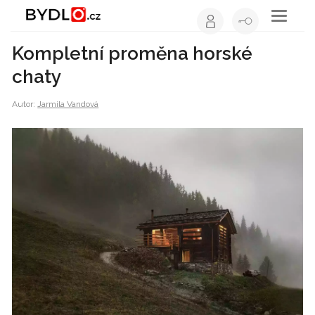
Toggle
navigati
Kompletní proměna horské
chaty
Autor:
Jarmila Vandová