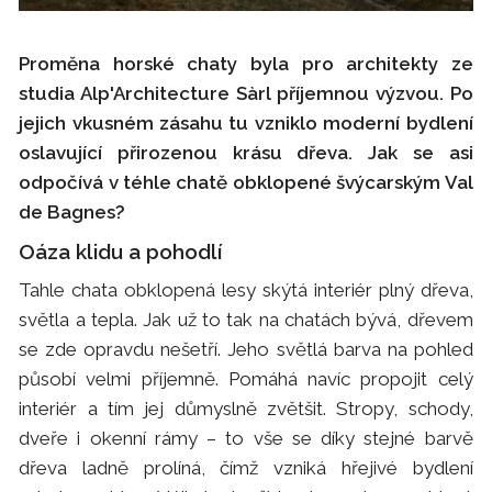
Proměna horské chaty byla pro architekty ze
studia Alp'Architecture Sàrl příjemnou výzvou. Po
jejich vkusném zásahu tu vzniklo moderní bydlení
oslavující přirozenou krásu dřeva. Jak se asi
odpočívá v téhle chatě obklopené švýcarským Val
de Bagnes?
Oáza klidu a pohodlí
Tahle chata obklopená lesy skýtá interiér plný dřeva,
světla a tepla. Jak už to tak na chatách bývá, dřevem
se zde opravdu nešetří. Jeho světlá barva na pohled
působí velmi příjemně. Pomáhá navíc propojit celý
interiér a tím jej důmyslně zvětšit. Stropy, schody,
dveře i okenní rámy – to vše se díky stejné barvě
dřeva ladně prolíná, čímž vzniká hřejivé bydlení