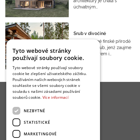
architektury je chata s
úchvatným…
Srub v divočině
V nespoutané finské přírodě
se nachází srub, jenž zaujme
Tyto webové stránky
svým exteriérem i…
používají soubory cookie.
Tyto webové stránky používají soubory
cookie ke zlepšení uživatelského zážitku.
Používáním našich webových stránek
souhlasíte se všemi soubory cookie v
souladu s našimi zásadami používání
souborů cookie.
Více informací
NEZBYTNÉ
O nás
STATISTICKÉ
Bydlo programy
MARKETINGOVÉ
Jak se zapojit?