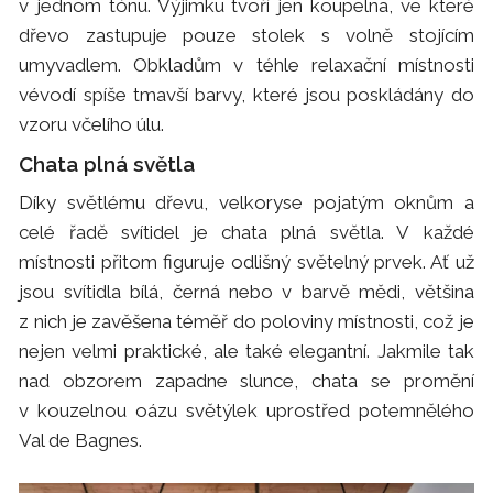
v jednom tónu. Výjimku tvoří jen koupelna, ve které
dřevo zastupuje pouze stolek s volně stojícím
umyvadlem. Obkladům v téhle relaxační místnosti
vévodí spíše tmavší barvy, které jsou poskládány do
vzoru včelího úlu.
Chata plná světla
Díky světlému dřevu, velkoryse pojatým oknům a
celé řadě svítidel je chata plná světla. V každé
místnosti přitom figuruje odlišný světelný prvek. Ať už
jsou svítidla bílá, černá nebo v barvě mědi, většina
z nich je zavěšena téměř do poloviny místnosti, což je
nejen velmi praktické, ale také elegantní. Jakmile tak
nad obzorem zapadne slunce, chata se promění
v kouzelnou oázu světýlek uprostřed potemnělého
Val de Bagnes.