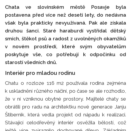
Chata ve slovinském městě Posavje byla
postavena před více než deseti lety, do nedávna
však byla prakticky nevyužívaná. Pak ale získala
druhou šanci. Staré haraburdí vystřídal dětský
smích, štěkot psů a radost z uvolněných okamžiků
v novém prostředí, které svým obyvatelům
poskytuje vše, co potřebují k odpočinku od
starostí všedních dnů.
Interiér pro mladou rodinu
Chatu o rozloze 116 m2 používala rodina zejména
k uskladnění různého náčiní, po čase se ale rozhodlo,
že v ní vzniknou obytné prostory. Majitelé chaty se
obrátili pro radu na architektku nové generace Janju
Štibernik, která vedla projekt od nápadu k realizaci.
Stávající celodřevěný interiér osvěžila bělostí, což
ještě více zvýraznilo dochované dřevo. Základním