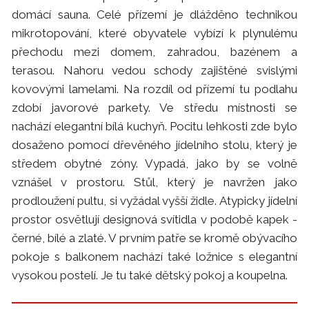
domácí sauna. Celé přízemí je dlážděno technikou
mikrotopování, které obyvatele vybízí k plynulému
přechodu mezi domem, zahradou, bazénem a
terasou. Nahoru vedou schody zajištěné svislými
kovovými lamelami. Na rozdíl od přízemí tu podlahu
zdobí javorové parkety. Ve středu místnosti se
nachází elegantní bílá kuchyň. Pocitu lehkosti zde bylo
dosaženo pomocí dřevěného jídelního stolu, který je
středem obytné zóny. Vypadá, jako by se volně
vznášel v prostoru. Stůl, který je navržen jako
prodloužení pultu, si vyžádal vyšší židle. Atypicky jídelní
prostor osvětlují designová svítidla v podobě kapek -
černé, bílé a zlaté. V prvním patře se kromě obývacího
pokoje s balkonem nachází také ložnice s elegantní
vysokou postelí. Je tu také dětský pokoj a koupelna.