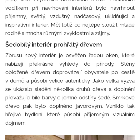
vodítkem při navrhování interiérů bylo navrhnout
příjemný, ​​světlý, vzdušný, ​​nadčasový, uklidňující a
inspirativní interiér. Měl totiž co nejlépe sloužit mladé
rodině s mnoha různými zvyklostmi a zájmy.
Šedobílý interiér prohřátý dřevem
Zbrusu nový interiér je osvěžen řadou oken, které
nabízejí překrásné výhledy do přírody. Stěny
obložené dřevem doprovázejí obyvatele po cestě
v domě a působí velice autenticky. Jako velká výzva
se ukázalo sladění několika druhů dřeva a doplnění
převažující bílé barvy o jemné odstíny šedé. Smrkové
dřevo pak bylo doplněno javorovým. Vzniklo tak
hřejivé bydlení, které působí příjemným vizuálním
dojmem.