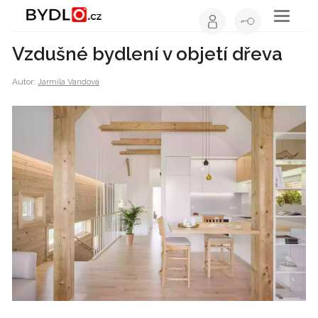
Toggle
navigati
Vzdušné bydlení v objetí dřeva
Autor:
Jarmila Vandová