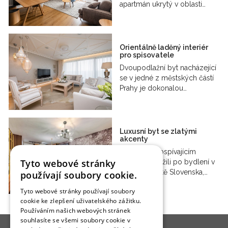
apartmán ukrytý v oblasti…
Orientálně laděný interiér
pro spisovatele
Dvoupodlažní byt nacházející
se v jedné z městských částí
Prahy je dokonalou…
Luxusní byt se zlatými
akcenty
Manželé s dospívajícím
Tyto webové stránky
synem zatoužili po bydlení v
hlavním městě Slovenska,…
používají soubory cookie.
Tyto webové stránky používají soubory
cookie ke zlepšení uživatelského zážitku.
Používáním našich webových stránek
souhlasíte se všemi soubory cookie v