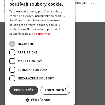
neuvědomujeme, jak moc…
používají soubory cookie.
Tyto webové stránky používají soubory
cookie ke zlepšení uživatelského zážitku.
Používáním našich webových stránek
souhlasíte se všemi soubory cookie v
souladu s našimi zásadami používání
souborů cookie.
Více informací
NEZBYTNÉ
O nás
STATISTICKÉ
Bydlo programy
MARKETINGOVÉ
Jak se zapojit?
FUNKČNÍ SOUBORY
Uživatelské podmínky
NEZAŘAZENÉ SOUBORY
Ochrana osobních údajú
Cookies
POVOLIT VŠE
POUZE NUTNÉ
Redakce
PŘIZPŮSOBIT
Copyright © 2013 - 2026,
Bydlo.cz