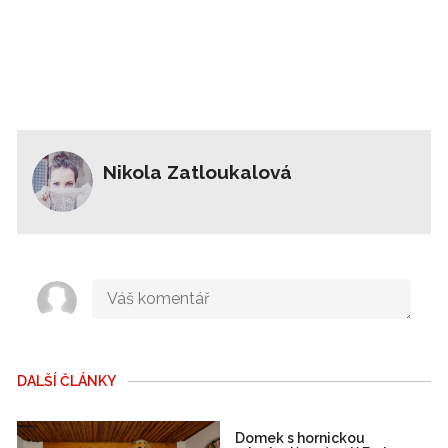
Nikola Zatloukalová
DALŠÍ ČLÁNKY
Domek s hornickou