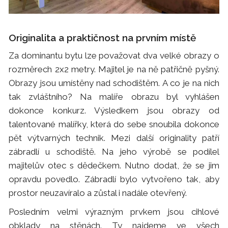
Originalita a praktičnost na prvním místě
Za dominantu bytu lze považovat dva velké obrazy o
rozměrech 2x2 metry. Majitel je na ně patřičně pyšný.
Obrazy jsou umístěny nad schodištěm. A co je na nich
tak zvláštního? Na malíře obrazu byl vyhlášen
dokonce konkurz. Výsledkem jsou obrazy od
talentované malířky, která do sebe snoubila dokonce
pět výtvarných technik. Mezi další originality patří
zábradlí u schodiště. Na jeho výrobě se podílel
majitelův otec s dědečkem. Nutno dodat, že se jim
opravdu povedlo. Zábradlí bylo vytvořeno tak, aby
prostor neuzavíralo a zůstal i nadále otevřený.
Posledním velmi výrazným prvkem jsou cihlové
obklady na stěnách. Ty najdeme ve všech