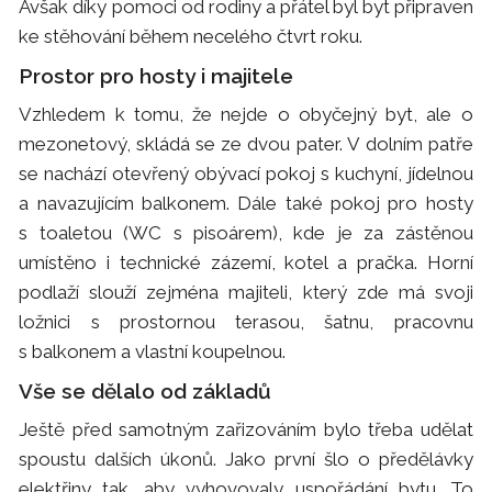
Avšak díky pomoci od rodiny a přátel byl byt připraven
ke stěhování během necelého čtvrt roku.
Prostor pro hosty i majitele
Vzhledem k tomu, že nejde o obyčejný byt, ale o
mezonetový, skládá se ze dvou pater. V dolním patře
se nachází otevřený obývací pokoj s kuchyní, jídelnou
a navazujícím balkonem. Dále také pokoj pro hosty
s toaletou (WC s pisoárem), kde je za zástěnou
umístěno i technické zázemí, kotel a pračka. Horní
podlaží slouží zejména majiteli, který zde má svoji
ložnici s prostornou terasou, šatnu, pracovnu
s balkonem a vlastní koupelnou.
Vše se dělalo od základů
Ještě před samotným zařizováním bylo třeba udělat
spoustu dalších úkonů. Jako první šlo o předělávky
elektřiny tak, aby vyhovovaly uspořádání bytu. To