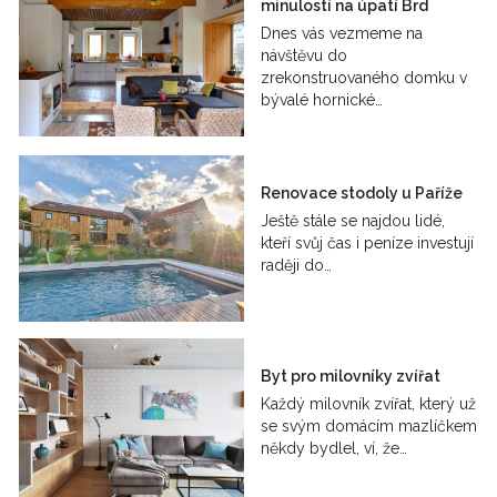
minulostí na úpatí Brd
Dnes vás vezmeme na
návštěvu do
zrekonstruovaného domku v
bývalé hornické…
Renovace stodoly u Paříže
Ještě stále se najdou lidé,
kteří svůj čas i peníze investují
raději do…
Byt pro milovníky zvířat
Každý milovník zvířat, který už
se svým domácím mazlíčkem
někdy bydlel, ví, že…