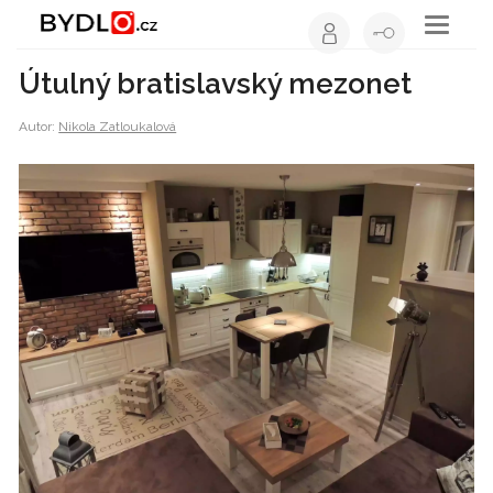
Toggle
navigati
Útulný bratislavský mezonet
Autor:
Nikola Zatloukalová