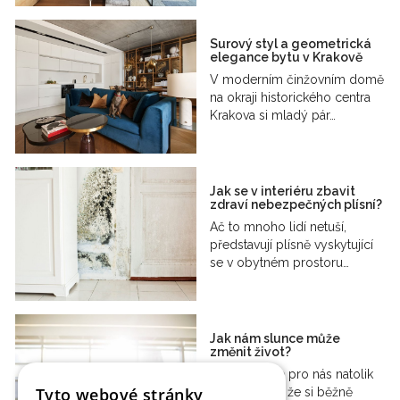
Surový styl a geometrická
elegance bytu v Krakově
V moderním činžovním domě
na okraji historického centra
Krakova si mladý pár…
Jak se v interiéru zbavit
zdraví nebezpečných plísní?
Ač to mnoho lidí netuší,
představují plísně vyskytující
se v obytném prostoru…
Jak nám slunce může
změnit život?
Svit slunce je pro nás natolik
Tyto webové stránky
samozřejmý, že si běžně