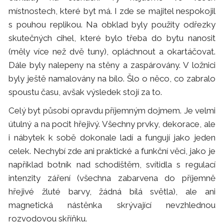
místnostech, které byt má. I zde se majitel nespokojil
s pouhou replikou. Na obklad byly použity odřezky
skutečných cihel, které bylo třeba do bytu nanosit
(měly více než dvě tuny), opláchnout a okartáčovat.
Dále byly nalepeny na stěny a zaspárovány. V ložnici
byly ještě namalovány na bílo. Šlo o něco, co zabralo
spoustu času, avšak výsledek stojí za to.
Celý byt působí opravdu příjemným dojmem. Je velmi
útulný a na pocit hřejivý. Všechny prvky, dekorace, ale
i nábytek k sobě dokonale ladí a fungují jako jeden
celek. Nechybí zde ani praktické a funkční věci, jako je
například botník nad schodištěm, svítidla s regulací
intenzity záření (všechna zabarvena do příjemně
hřejivé žluté barvy, žádná bílá světla), ale ani
magnetická nástěnka skrývající nevzhlednou
rozvodovou skříňku.