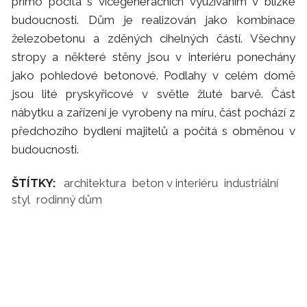
přímo počítá s vícegeneračních využíváním v blízké
budoucnosti. Dům je realizován jako kombinace
železobetonu a zděných cihelných částí. Všechny
stropy a některé stěny jsou v interiéru ponechány
jako pohledové betonové. Podlahy v celém domě
jsou lité pryskyřicové v světle žluté barvě. Část
nábytku a zařízení je vyrobeny na míru, část pochází z
předchozího bydlení majitelů a počítá s obměnou v
budoucnosti.
ŠTÍTKY:
architektura
beton v interiéru
industriální
styl
rodinný dům