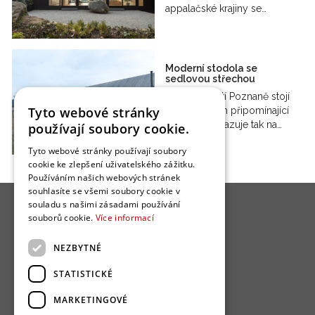
appalačské krajiny se…
Moderní stodola se
sedlovou střechou
Na předměstí Poznaně stojí
Tyto webové stránky
moderní dům připomínající
stodolu. Odkazuje tak na…
používají soubory cookie.
Tyto webové stránky používají soubory
cookie ke zlepšení uživatelského zážitku.
Používáním našich webových stránek
souhlasíte se všemi soubory cookie v
souladu s našimi zásadami používání
souborů cookie.
Více informací
NEZBYTNÉ
O nás
STATISTICKÉ
Bydlo programy
MARKETINGOVÉ
Jak se zapojit?