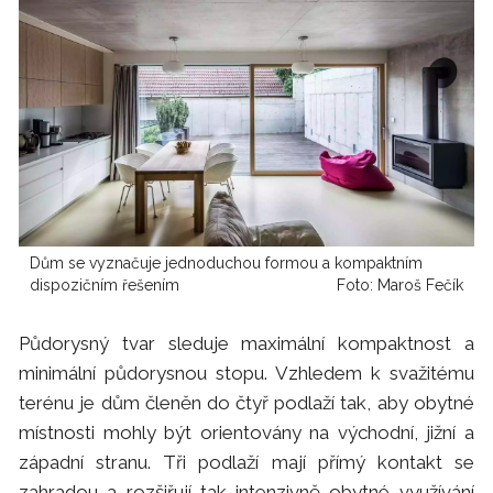
Dům se vyznačuje jednoduchou formou a kompaktním
dispozičním řešením
Foto: Maroš Fečík
Půdorysný tvar sleduje maximální kompaktnost a
minimální půdorysnou stopu. Vzhledem k svažitému
terénu je dům členěn do čtyř podlaží tak, aby obytné
místnosti mohly být orientovány na východní, jižní a
západní stranu. Tři podlaží mají přímý kontakt se
zahradou a rozšiřují tak intenzivně obytné využívání