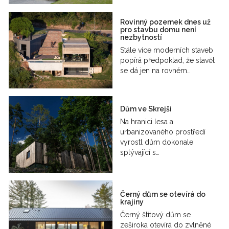
Rovinný pozemek dnes už
pro stavbu domu není
nezbytností
Stále více moderních staveb
popírá předpoklad, že stavět
se dá jen na rovném…
Dům ve Skrejši
Na hranici lesa a
urbanizovaného prostředí
vyrostl dům dokonale
splývající s…
Černý dům se otevírá do
krajiny
Černý štítový dům se
zeširoka otevírá do zvlněné