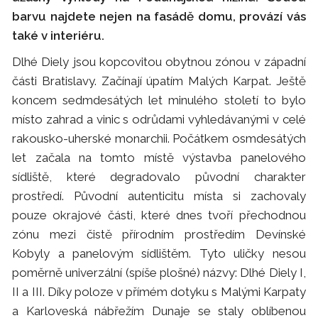
barvu najdete nejen na fasádě domu, provází vás
také v interiéru.
Dlhé Diely jsou kopcovitou obytnou zónou v západní
části Bratislavy. Začínají úpatím Malých Karpat. Ještě
koncem sedmdesátých let minulého století to bylo
místo zahrad a vinic s odrůdami vyhledávanými v celé
rakousko-uherské monarchii. Počátkem osmdesátých
let začala na tomto místě výstavba panelového
sídliště, které degradovalo původní charakter
prostředí. Původní autenticitu místa si zachovaly
pouze okrajové části, které dnes tvoří přechodnou
zónu mezi čistě přírodním prostředím Devínské
Kobyly a panelovým sídlištěm. Tyto uličky nesou
poměrně univerzální (spíše plošné) názvy: Dlhé Diely I,
II a III. Díky poloze v přímém dotyku s Malými Karpaty
a Karloveská nábřežím Dunaje se staly oblíbenou