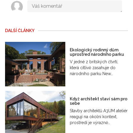
DALŠÍ ČLÁNKY
Ekologický rodinný dům
uprostřed národního parku
V jedné z britských čtvrtí,
která citlivě zasahuje do
národního parku New…
Když architekt staví sám pro
sebe
Stavby architektů A3UM ateliér
reagují na okolní kontext,
prostředí je výrazně…