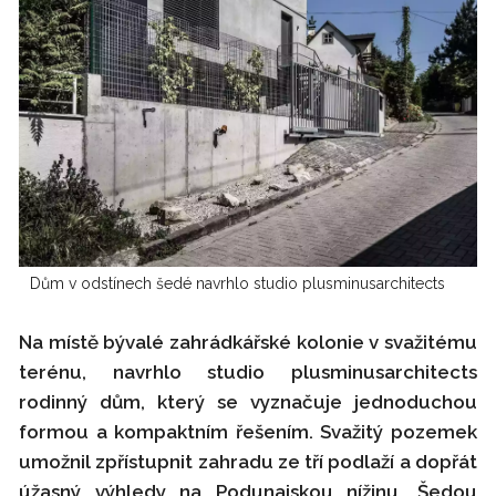
Dům v odstínech šedé navrhlo studio plusminusarchitects
Na místě bývalé zahrádkářské kolonie v svažitému
terénu, navrhlo studio plusminusarchitects
rodinný dům, který se vyznačuje jednoduchou
formou a kompaktním řešením. Svažitý pozemek
umožnil zpřístupnit zahradu ze tří podlaží a dopřát
úžasný výhledy na Podunajskou nížinu. Šedou