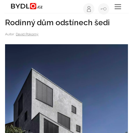
Toggle
navigati
Rodinný dům odstínech šedi
Autor:
David Pokorný