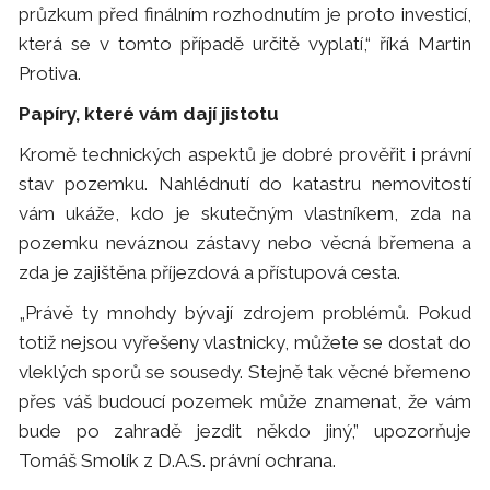
průzkum před finálním rozhodnutím je proto investicí,
která se v tomto případě určitě vyplatí,“ říká Martin
Protiva.
Papíry, které vám dají jistotu
Kromě technických aspektů je dobré prověřit i právní
stav pozemku. Nahlédnutí do katastru nemovitostí
vám ukáže, kdo je skutečným vlastníkem, zda na
pozemku neváznou zástavy nebo věcná břemena a
zda je zajištěna příjezdová a přístupová cesta.
„Právě ty mnohdy bývají zdrojem problémů. Pokud
totiž nejsou vyřešeny vlastnicky, můžete se dostat do
vleklých sporů se sousedy. Stejně tak věcné břemeno
přes váš budoucí pozemek může znamenat, že vám
bude po zahradě jezdit někdo jiný,” upozorňuje
Tomáš Smolík z D.A.S. právní ochrana.