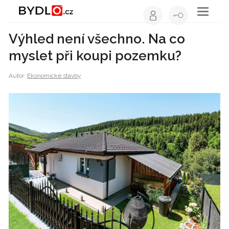
Toggle
navigati
Výhled není všechno. Na co
myslet při koupi pozemku?
Autor:
Ekonomické stavby