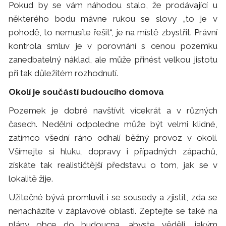
Pokud by se vám náhodou stalo, že prodávající u
některého bodu mávne rukou se slovy „to je v
pohodě, to nemusíte řešit“, je na místě zbystřit. Právní
kontrola smluv je v porovnání s cenou pozemku
zanedbatelný náklad, ale může přinést velkou jistotu
při tak důležitém rozhodnutí.
Okolí je součástí budoucího domova
Pozemek je dobré navštívit vícekrát a v různých
časech. Nedělní odpoledne může být velmi klidné,
zatímco všední ráno odhalí běžný provoz v okolí.
Všímejte si hluku, dopravy i případných zápachů,
získáte tak realističtější představu o tom, jak se v
lokalitě žije.
Užitečné bývá promluvit i se sousedy a zjistit, zda se
nenacházíte v záplavové oblasti. Zeptejte se také na
plány obce do budoucna, abyste věděli, jakým