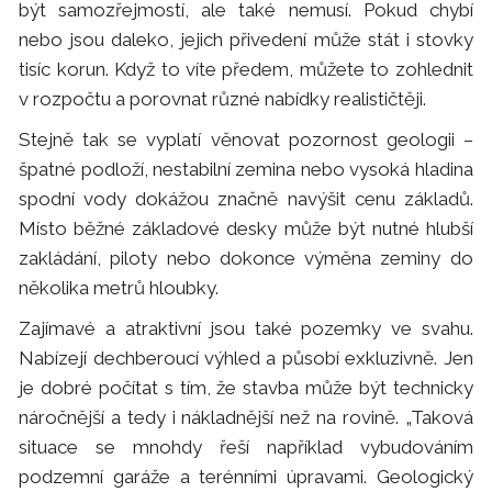
být samozřejmostí, ale také nemusí. Pokud chybí
nebo jsou daleko, jejich přivedení může stát i stovky
tisíc korun. Když to víte předem, můžete to zohlednit
v rozpočtu a porovnat různé nabídky realističtěji.
Stejně tak se vyplatí věnovat pozornost geologii –
špatné podloží, nestabilní zemina nebo vysoká hladina
spodní vody dokážou značně navýšit cenu základů.
Místo běžné základové desky může být nutné hlubší
zakládání, piloty nebo dokonce výměna zeminy do
několika metrů hloubky.
Zajímavé a atraktivní jsou také pozemky ve svahu.
Nabízejí dechberoucí výhled a působí exkluzivně. Jen
je dobré počítat s tím, že stavba může být technicky
náročnější a tedy i nákladnější než na rovině. „Taková
situace se mnohdy řeší například vybudováním
podzemní garáže a terénními úpravami. Geologický