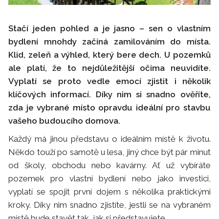
Stačí jeden pohled a je jasno – sen o vlastním
bydlení mnohdy začíná zamilováním do místa.
Klid, zeleň a výhled, který bere dech. U pozemků
ale platí, že to nejdůležitější očima neuvidíte.
Vyplatí se proto vedle emocí zjistit i několik
klíčových informací. Díky nim si snadno ověříte,
zda je vybrané místo opravdu ideální pro stavbu
vašeho budoucího domova.
Každý má jinou představu o ideálním místě k životu.
Někdo touží po samotě u lesa, jiný chce být pár minut
od školy, obchodu nebo kavárny. Ať už vybíráte
pozemek pro vlastní bydlení nebo jako investici,
vyplatí se spojit první dojem s několika praktickými
kroky. Díky nim snadno zjistíte, jestli se na vybraném
místě bude stavět tak, jak si představujete.