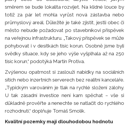
směrem se bude lokalita rozvíjet. Na klidné louce by
totiž za pár let mohla vyrůst nová zástavba nebo
průmyslový areál. Důležité je také zjistit, jestli obec či
město nebude požadovat po stavebníkovi příspěvek
na veřejnou infrastrukturu. „Takový příspěvek se může
pohybovat i v desítkách tisíc korun. Osobně jsme byli
svědky situace, kdy se jeho výše vyšplhala až na 250
tisíc korun,“ podotýká Martin Protiva.
Zvýšenou opatrnost si zaslouží nabídky na sociálních
sítích nebo inzertních serverech bez realitní kanceláře.
„Typickým varováním je tlak na rychlé složení zálohy.
U tak zásadní investice není kam spěchat – vše si
důkladně prověřte a nenechte se natlačit do rychlého
rozhodnutí,“ doplňuje Tomáš Smolík.
Kvalitní pozemky mají dlouhodobou hodnotu