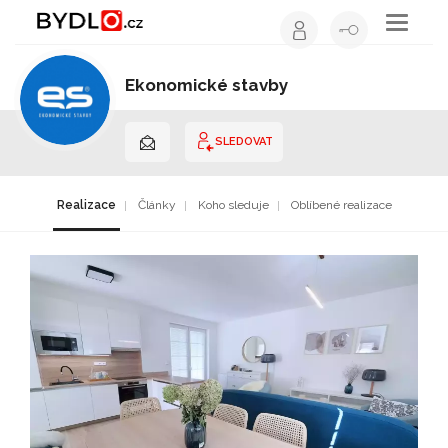
Toggle
navigati
Ekonomické stavby
Stavební firma | Plzeňský kraj
SLEDOVAT
Realizace
Články
Koho sleduje
Oblíbené realizace