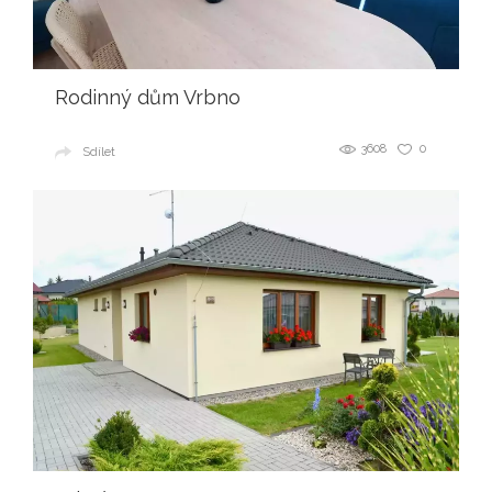
Rodinný dům Vrbno
3608
0
Sdílet