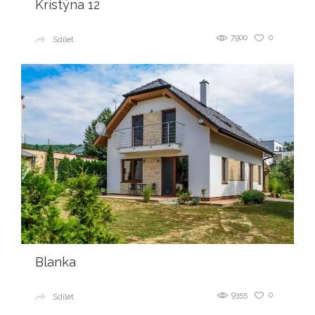
Kristýna 12
7900
0
Sdílet
Blanka
9355
0
Sdílet