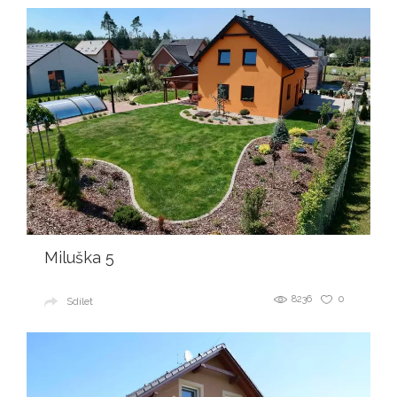
Miluška 5
8236
0
Sdílet