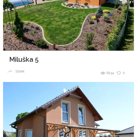
Miluška 5
Sdílet
8234
0