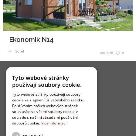
Ekonomik N14
Sdílet
7418
0
Tyto webové stránky
používají soubory cookie.
Tyto webové stránky používají soubory
O nás
cookie ke zlepšení uživatelského zážitku.
Používáním našich webových stránek
Bydlo programy
souhlasíte se všemi soubory cookie v
Jak se zapojit?
souladu s našimi zásadami používání
souborů cookie.
Více informací
Uživatelské podmínky
Ochrana osobních údajú