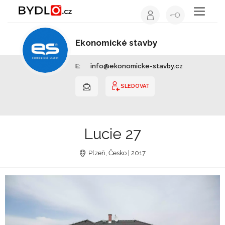
Toggle
navigati
Ekonomické stavby
Stavební firma | Plzeňský kraj
E:
info@ekonomicke-stavby.cz
SLEDOVAT
Lucie 27
Plzeň, Česko | 2017