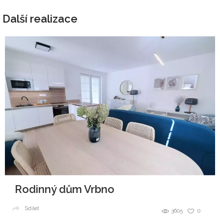
Další realizace
Rodinný dům Vrbno
Sdílet
3605
0