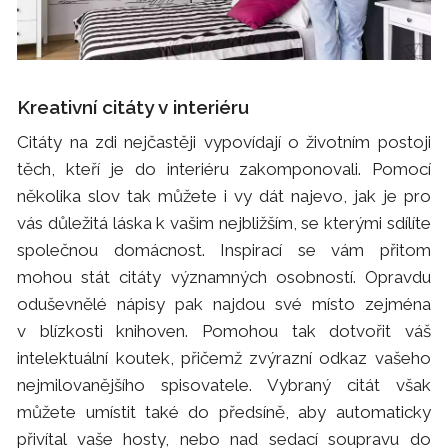
Kreativní citáty v interiéru
Citáty na zdi nejčastěji vypovídají o životním postoji
těch, kteří je do interiéru zakomponovali. Pomocí
několika slov tak můžete i vy dát najevo, jak je pro
vás důležitá láska k vašim nejbližším, se kterými sdílíte
společnou domácnost. Inspirací se vám přitom
mohou stát citáty významných osobností. Opravdu
oduševnělé nápisy pak najdou své místo zejména
v blízkosti knihoven. Pomohou tak dotvořit váš
intelektuální koutek, přičemž zvýrazní odkaz vašeho
nejmilovanějšího spisovatele. Vybraný citát však
můžete umístit také do předsíně, aby automaticky
přivítal vaše hosty, nebo nad sedací soupravu do