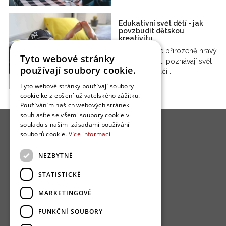
Edukativní svět dětí - jak
povzbudit dětskou
kreativitu
Dětský svět je přirozeně hravý
Tyto webové stránky
a zvídavý, děti poznávají svět
používají soubory cookie.
přirozeně a učí…
Tyto webové stránky používají soubory
cookie ke zlepšení uživatelského zážitku.
Používáním našich webových stránek
souhlasíte se všemi soubory cookie v
souladu s našimi zásadami používání
souborů cookie.
Více informací
NEZBYTNÉ
O nás
STATISTICKÉ
Bydlo programy
MARKETINGOVÉ
Jak se zapojit?
FUNKČNÍ SOUBORY
Uživatelské podmínky