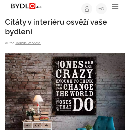
Toggle
navigati
Citáty v interiéru osvěží vaše
bydlení
Autor:
Jarmila Vandová