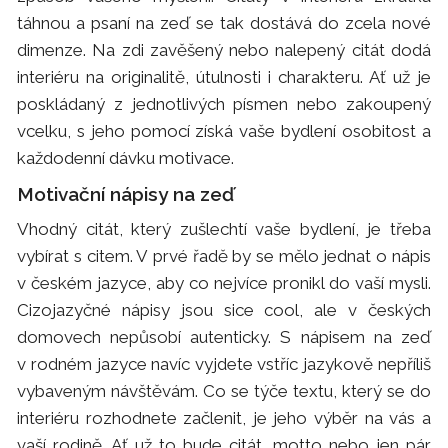
táhnou a psaní na zeď se tak dostává do zcela nové
dimenze. Na zdi zavěšený nebo nalepený citát dodá
interiéru na originalitě, útulnosti i charakteru. Ať už je
poskládaný z jednotlivých písmen nebo zakoupený
vcelku, s jeho pomocí získá vaše bydlení osobitost a
každodenní dávku motivace.
Motivační nápisy na zeď
Vhodný citát, který zušlechtí vaše bydlení, je třeba
vybírat s citem. V prvé řadě by se mělo jednat o nápis
v českém jazyce, aby co nejvíce pronikl do vaší mysli.
Cizojazyčné nápisy jsou sice cool, ale v českých
domovech nepůsobí autenticky. S nápisem na zeď
v rodném jazyce navíc vyjdete vstříc jazykově nepříliš
vybaveným návštěvám. Co se týče textu, který se do
interiéru rozhodnete začlenit, je jeho výběr na vás a
vaší rodině. Ať už to bude citát, motto nebo jen pár