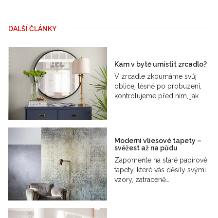
DALŠÍ ČLÁNKY
Kam v bytě umístit zrcadlo?
V zrcadle zkoumáme svůj
obličej těsně po probuzení,
kontrolujeme před ním, jak…
Moderní vliesové tapety –
svěžest až na půdu
Zapomeňte na staré papírové
tapety, které vás děsily svými
vzory, zatraceně…