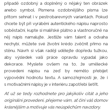
případě ozdobný a doplněný o nějaký ten obrázek
anebo symbol. Písmena ozdobnějšího písma lze
přitom sehnat i v pestrobarevných variantách. Pokud
chcete být při vyrábění autentického nápisu naprosto
soběstační, kupte si malířské plátno a vlastnoručně na
něj nápis namalujte. Jestliže vám talent a odvaha
nechybí, můžete své životní krédo zvěčnit přímo na
stěnu. Návrh si však raději udělejte dopředu tužkou,
aby výsledek vaší práce opravdu vypadal jako
dekorace. Myslete ovšem na to, že umělecké
provedení nápisu na zeď by nemělo přebíjet
výpovědní hodnotu textu. A samozřejmostí je, že i
s motivačními nápisy je v interiéru zapotřebí šetřit.
Ať už se tedy rozhodnete pro jakýkoliv citát a jeho
originální provedení, přejeme vám, ať činí váš domov
krásnějším a motivuje vás neúspěchům navzdory.