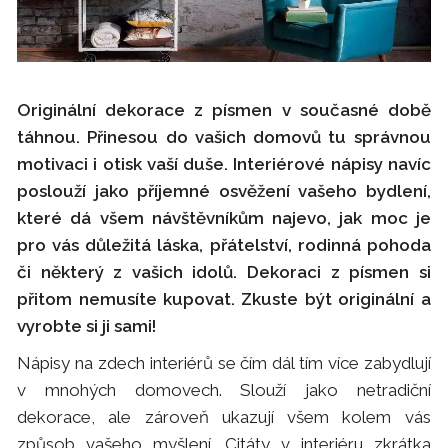
Originální dekorace z písmen v současné době
táhnou. Přinesou do vašich domovů tu správnou
motivaci i otisk vaší duše. Interiérové nápisy navíc
poslouží jako příjemné osvěžení vašeho bydlení,
které dá všem návštěvníkům najevo, jak moc je
pro vás důležitá láska, přátelství, rodinná pohoda
či některý z vašich idolů. Dekoraci z písmen si
přitom nemusíte kupovat. Zkuste být originální a
vyrobte si ji sami!
Nápisy na zdech interiérů se čím dál tím více zabydlují
v mnohých domovech. Slouží jako netradiční
dekorace, ale zároveň ukazují všem kolem vás
způsob vašeho myšlení. Citáty v interiéru zkrátka