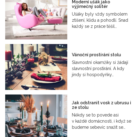
Moderní ušák jako
výjimečný solitér
Ušáky byly vždy symbolem
ztišení, klidu a pohodlí. Snad
každý se z práce těšil…
Vánoční prostírání stolu
Slavnostní okamžiky si žádají
slavnostní prostírání. A kdy
jindy si hospodyňky…
Jak odstranit vosk z ubrusu i
ze stolu
Někdy se to povede asi
v každé domácnosti, i když se
budeme sebevíc snažit se…