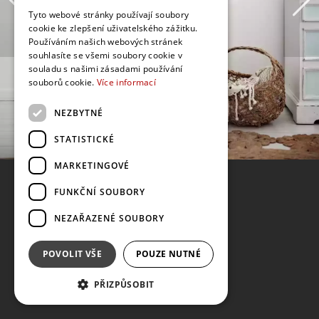
Tyto webové stránky používají soubory
cookie ke zlepšení uživatelského zážitku.
Používáním našich webových stránek
souhlasíte se všemi soubory cookie v
souladu s našimi zásadami používání
souborů cookie.
Více informací
NEZBYTNÉ
STATISTICKÉ
MARKETINGOVÉ
FUNKČNÍ SOUBORY
NEZAŘAZENÉ SOUBORY
POVOLIT VŠE
POUZE NUTNÉ
PŘIZPŮSOBIT