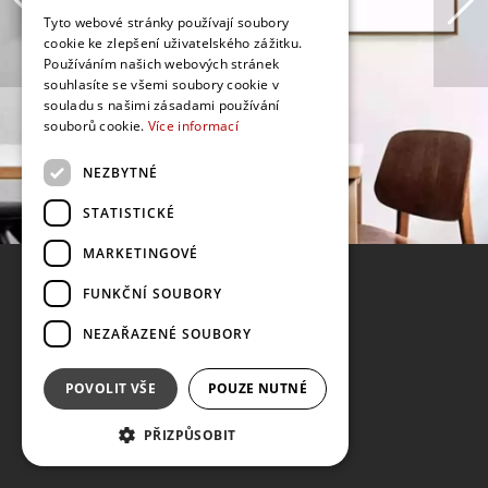
Tyto webové stránky používají soubory
cookie ke zlepšení uživatelského zážitku.
Používáním našich webových stránek
souhlasíte se všemi soubory cookie v
souladu s našimi zásadami používání
souborů cookie.
Více informací
NEZBYTNÉ
STATISTICKÉ
MARKETINGOVÉ
FUNKČNÍ SOUBORY
NEZAŘAZENÉ SOUBORY
POVOLIT VŠE
POUZE NUTNÉ
PŘIZPŮSOBIT