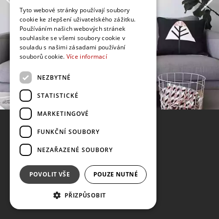
Tyto webové stránky používají soubory
cookie ke zlepšení uživatelského zážitku.
Používáním našich webových stránek
souhlasíte se všemi soubory cookie v
souladu s našimi zásadami používání
souborů cookie.
Více informací
NEZBYTNÉ
STATISTICKÉ
MARKETINGOVÉ
FUNKČNÍ SOUBORY
NEZAŘAZENÉ SOUBORY
POVOLIT VŠE
POUZE NUTNÉ
PŘIZPŮSOBIT