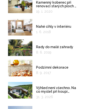
Kamenný koberec při
renovaci starých ploch a
kolem bazénu
19. 1. 2020
Nahé cihly v interiéru
1. 6. 2018
Rady do malé zahrady
8. 6. 2019
Podzimní dekorace
8. 9. 2017
Výhled není všechno. Na
co myslet při koupi
pozemku?
31. 3. 2026