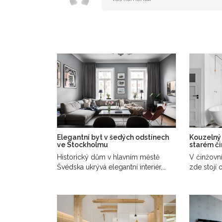
Elegantní byt v šedých odstínech
Kouzelný
ve Stockholmu
starém č
Historický dům v hlavním městě
V činžovn
Švédska ukrývá elegantní interiér,
zde stojí 
který hraje…
malý, ale…