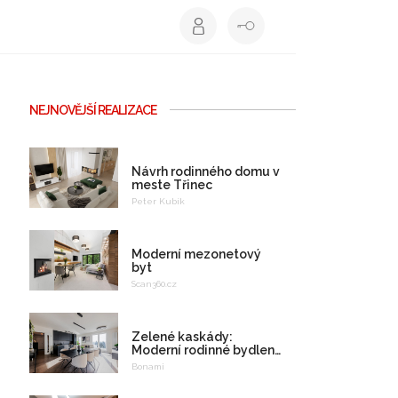
NEJNOVĚJŠÍ REALIZACE
Návrh rodinného domu v
meste Třinec
Peter Kubík
Moderní mezonetový
byt
Scan360.cz
Zelené kaskády:
Moderní rodinné bydlení
na celý život
Bonami