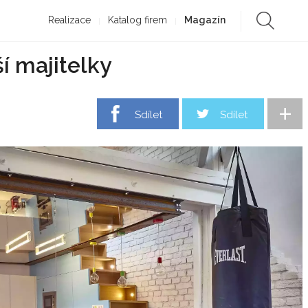
Realizace
Katalog firem
Magazín
í majitelky
+
Sdílet
Sdílet