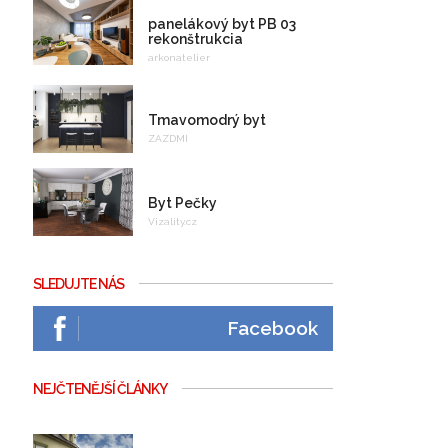
panelákový byt PB 03
rekonštrukcia
arkonatelier
Tmavomodrý byt
ZAZDMI
Byt Pečky
Vizality.cz
SLEDUJTE NÁS
Facebook
NEJČTENĚJŠÍ ČLÁNKY