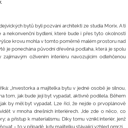
.
jvických bytů byli pozvání architekti ze studia Morix. A ti
 a nekonvenční bydlení, které bude i přes tyto okolnosti
lé výšce krovu mohla v tomto poměrně malém prostoru nad
ytě je ponechána původní dřevěná podlaha, která je spolu
y zajímavým oživením interiéru navozujícím odlehčenou
říká: „Investorka a majitelka bytu v jedné osobě je silnou,
a tom, jak bude její byt vypadat, aktivně podílela. Během
jak by měl byt vypadat. Lze říci, že nejde o prvoplánově
 vidět v mnoha dnešních interiérech. Jde zde o něco, co
ry; a přístup k materialismu. Díky tomu vznikl interiér, jenž
at – to v případě, kdy majitelku stávající vzhled omrzí.