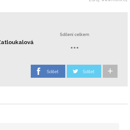
Sdílení celkem
Zatloukalová
...
+
Sdílet
Sdílet