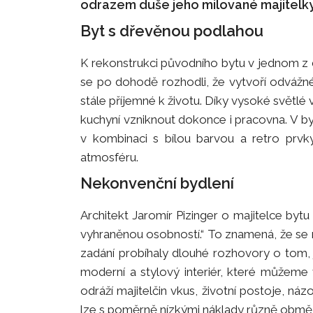
odrazem duše jeho milované majitelky
Byt s dřevěnou podlahou
K rekonstrukci původního bytu v jednom z de
se po dohodě rozhodli, že vytvoří odvážné
stále příjemné k životu. Díky vysoké svět
kuchyní vzniknout dokonce i pracovna. V b
v kombinaci s bílou barvou a retro prvk
atmosféru.
Nekonvenční bydlení
Architekt Jaromír Pizinger o majitelce bytu 
vyhraněnou osobností.“ To znamená, že se n
zadání probíhaly dlouhé rozhovory o tom, 
moderní a stylový interiér, které můžeme
odráží majitelčin vkus, životní postoje, názo
lze s poměrně nízkými náklady různě obměňov