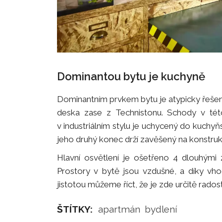
Dominantou bytu je kuchyně
Dominantním prvkem bytu je atypicky řešen
deska zase z Technistonu. Schody v této 
v industriálním stylu je uchycený do kuch
jeho druhý konec drží zavěšený na konstruk
Hlavní osvětlení je ošetřeno 4 dlouhými zá
Prostory v bytě jsou vzdušné, a díky vh
jistotou můžeme říct, že je zde určitě radost
ŠTÍTKY:
apartmán
bydlení