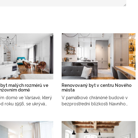
 byt malých rozměrů ve
Renovovaný byt v centru Nového
inžovním domě
města
ím domě ve Varšavě, který
V památkově chráněné budově v
od roku 1956, se ukrývá
bezprostřední blízkosti hlavního
náměstí…