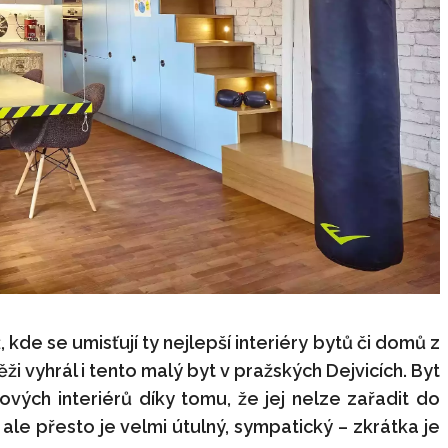
, kde se umisťují ty nejlepší interiéry bytů či domů z
ži vyhrál i tento malý byt v pražských Dejvicích. Byt
vých interiérů díky tomu, že jej nelze zařadit do
ale přesto je velmi útulný, sympatický – zkrátka je