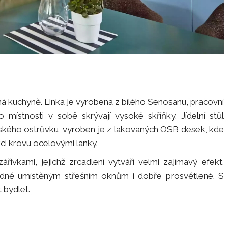
á kuchyně. Linka je vyrobena z bílého Senosanu, pracovní
místnosti v sobě skrývají vysoké skříňky. Jídelní stůl
yňského ostrůvku, vyroben je z lakovaných OSB desek, kde
ci krovu ocelovými lanky.
řivkami, jejichž zrcadlení vytváří velmi zajímavý efekt.
odně umístěným střešním oknům i dobře prosvětlené. S
 bydlet.