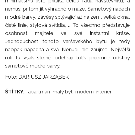
minimalismu jistě přiláká celou řadu návštěvníků, a
nemusí přitom jít výhradně o muže. Sametový nádech
modré barvy, závěsy splývající až na zem, velká okna,
čisté linie, stylová svítidla, … To všechno představuje
osobnost majitele ve své instantní kráse.
Jednoduchost tohoto varšavského bytu je tedy
naopak nápaditá a svá. Nenudí, ale zaujme. Největší
roli tu však stejně odehrají tolik příjemné odstíny
sametově modré barvy.
Foto: DARIUSZ JARZĄBEK
ŠTÍTKY:
apartmán
malý byt
moderní interiér