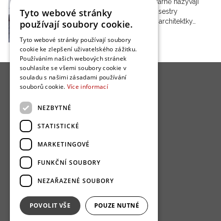
Tak byt familiárně nazývají
Tyto webové stránky
jeho autorky, sestry
designérky a architektky…
používají soubory cookie.
Tyto webové stránky používají soubory
cookie ke zlepšení uživatelského zážitku.
Používáním našich webových stránek
souhlasíte se všemi soubory cookie v
souladu s našimi zásadami používání
souborů cookie.
Více informací
NEZBYTNÉ
O nás
STATISTICKÉ
Bydlo programy
MARKETINGOVÉ
Jak se zapojit?
FUNKČNÍ SOUBORY
Uživatelské podmínky
NEZAŘAZENÉ SOUBORY
Ochrana osobních údajú
Cookies
POVOLIT VŠE
POUZE NUTNÉ
Redakce