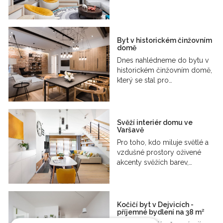
Byt v historickém činžovním
domě
Dnes nahlédneme do bytu v
historickém činžovním domě,
který se stal pro…
Svěží interiér domu ve
Varšavě
Pro toho, kdo miluje světlé a
vzdušné prostory oživené
akcenty svěžích barev,…
Kočičí byt v Dejvicích -
příjemné bydlení na 38 m²