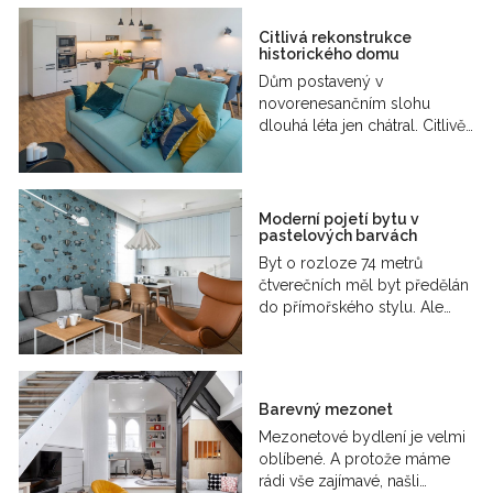
Citlivá rekonstrukce
historického domu
Dům postavený v
novorenesančním slohu
dlouhá léta jen chátral. Citlivě…
Moderní pojetí bytu v
pastelových barvách
Byt o rozloze 74 metrů
čtverečních měl byt předělán
do přímořského stylu. Ale…
Barevný mezonet
Mezonetové bydlení je velmi
oblíbené. A protože máme
rádi vše zajímavé, našli…