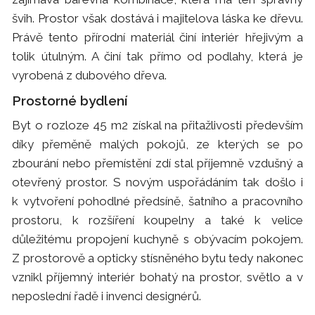
švih. Prostor však dostává i majitelova láska ke dřevu.
Právě tento přírodní materiál činí interiér hřejivým a
tolik útulným. A činí tak přímo od podlahy, která je
vyrobená z dubového dřeva.
Prostorné bydlení
Byt o rozloze 45 m2 získal na přitažlivosti především
díky přeměně malých pokojů, ze kterých se po
zbourání nebo přemístění zdí stal příjemně vzdušný a
otevřený prostor. S novým uspořádáním tak došlo i
k vytvoření pohodlné předsíně, šatního a pracovního
prostoru, k rozšíření koupelny a také k velice
důležitému propojení kuchyně s obývacím pokojem.
Z prostorově a opticky stísněného bytu tedy nakonec
vznikl příjemný interiér bohatý na prostor, světlo a v
neposlední řadě i invenci designérů.