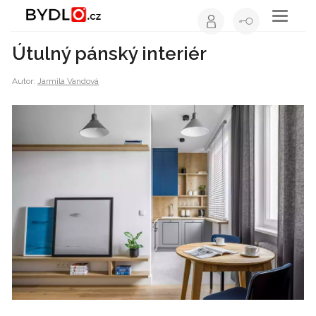
Toggle
navigati
Útulný pánský interiér
Autor:
Jarmila Vandová