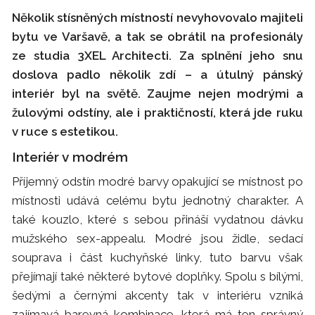
Několik stísněných místností nevyhovovalo majiteli
bytu ve Varšavě, a tak se obrátil na profesionály
ze studia 3XEL Architecti. Za splnění jeho snu
doslova padlo několik zdí – a útulný pánský
interiér byl na světě. Zaujme nejen modrými a
žulovými odstíny, ale i praktičností, která jde ruku
v ruce s estetikou.
Interiér v modrém
Příjemný odstín modré barvy opakující se místnost po
místnosti udává celému bytu jednotný charakter. A
také kouzlo, které s sebou přináší vydatnou dávku
mužského sex-appealu. Modré jsou židle, sedací
souprava i část kuchyňské linky, tuto barvu však
přejímají také některé bytové doplňky. Spolu s bílými,
šedými a černými akcenty tak v interiéru vzniká
zajímavá barevná kombinace, která má ten správný