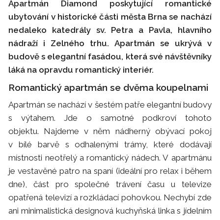
Apartmán Diamond poskytující romantické
ubytování v historické části města Brna se nachází
nedaleko katedrály sv. Petra a Pavla, hlavního
nádraží i Zelného trhu. Apartmán se ukrývá v
budově s elegantní fasádou, která své návštěvníky
láká na opravdu romantický interiér.
Romantický apartmán se dvěma koupelnami
Apartmán se nachází v šestém patře elegantní budovy
s výtahem. Jde o samotné podkroví tohoto
objektu. Najdeme v něm nádherný obývací pokoj
v bílé barvě s odhalenými trámy, které dodávají
místnosti neotřelý a romantický nádech. V apartmánu
je vestavěné patro na spaní (ideální pro relax i během
dne), část pro společné trávení času u televize
opatřená televizí a rozkládací pohovkou. Nechybí zde
ani minimalistická designová kuchyňská linka s jídelním