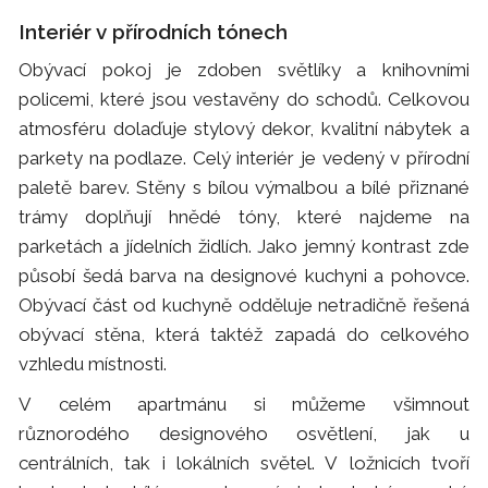
Interiér v přírodních tónech
Obývací pokoj je zdoben světlíky a knihovními
policemi, které jsou vestavěny do schodů. Celkovou
atmosféru dolaďuje stylový dekor, kvalitní nábytek a
parkety na podlaze. Celý interiér je vedený v přírodní
paletě barev. Stěny s bílou výmalbou a bílé přiznané
trámy doplňují hnědé tóny, které najdeme na
parketách a jídelních židlích. Jako jemný kontrast zde
působí šedá barva na designové kuchyni a pohovce.
Obývací část od kuchyně odděluje netradičně řešená
obývací stěna, která taktéž zapadá do celkového
vzhledu místnosti.
V celém apartmánu si můžeme všimnout
různorodého designového osvětlení, jak u
centrálních, tak i lokálních světel. V ložnicích tvoří