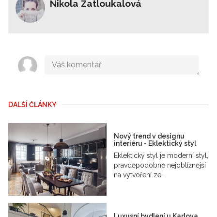
Nikola Zatloukalová
DALŠÍ ČLÁNKY
Nový trend v designu
interiéru - Eklektický styl
Eklektický styl je moderní styl,
pravděpodobně nejobtížnější
na vytvoření ze…
Luxusní bydlení u Karlova