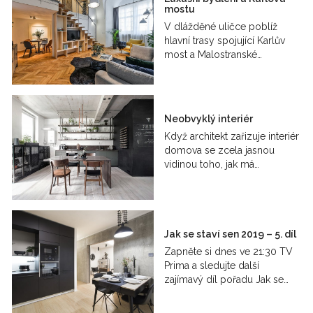
mostu
V dlážděné uličce poblíž
hlavní trasy spojující Karlův
most a Malostranské…
Neobvyklý interiér
Když architekt zařizuje interiér
domova se zcela jasnou
vidinou toho, jak má…
Jak se staví sen 2019 – 5. díl
Zapněte si dnes ve 21:30 TV
Prima a sledujte další
zajímavý díl pořadu Jak se…