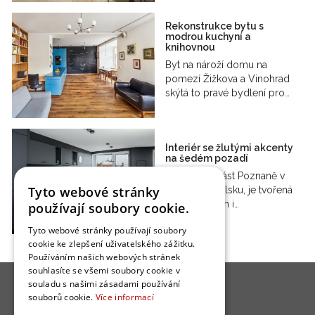
Rekonstrukce bytu s
modrou kuchyní a
knihovnou
Byt na nároží domu na
pomezí Žižkova a Vinohrad
skýtá to pravé bydlení pro…
Interiér se žlutými akcenty
na šedém pozadí
Wilda, jižní část Poznaně v
Tyto webové stránky
západním Polsku, je tvořená
řadou starších i…
používají soubory cookie.
Tyto webové stránky používají soubory
cookie ke zlepšení uživatelského zážitku.
Používáním našich webových stránek
souhlasíte se všemi soubory cookie v
souladu s našimi zásadami používání
souborů cookie.
Více informací