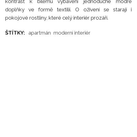
kontrast k bílému vybavení jednoduché modré
doplňky ve formě textilií. O oživení se starají i
pokojové rostliny, které celý interiér prozáří.
ŠTÍTKY:
apartmán
moderní interiér