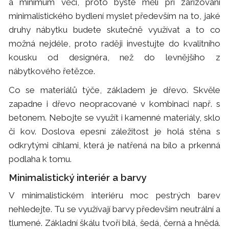
a minimum věcí, proto byste měli při zařizování
minimalistického bydlení myslet především na to, jaké
druhy nábytku budete skutečně využívat a to co
možná nejdéle, proto raději investujte do kvalitního
kousku od designéra, než do levnějšího z
nábytkového řetězce.
Co se materiálů týče, základem je dřevo. Skvěle
zapadne i dřevo neopracované v kombinaci např. s
betonem. Nebojte se využít i kamenné materiály, sklo
či kov. Doslova epesní záležitost je holá stěna s
odkrytými cihlami, která je natřená na bílo a prkenná
podlaha k tomu.
Minimalistický interiér a barvy
V minimalistickém interiéru moc pestrých barev
nehledejte. Tu se využívají barvy především neutrální a
tlumené. Základní škálu tvoří bílá, šedá, černá a hnědá.