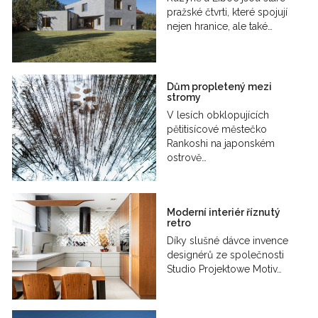
pražské čtvrti, které spojují
nejen hranice, ale také…
Dům propletený mezi
stromy
V lesích obklopujících
pětitisícové městečko
Rankoshi na japonském
ostrově…
Moderní interiér říznutý
retro
Díky slušné dávce invence
designérů ze společnosti
Studio Projektowe Motiv…