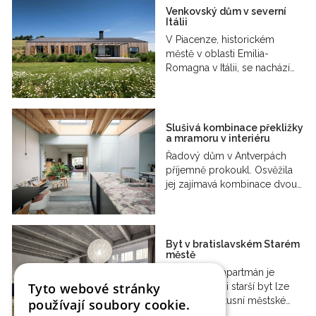
Venkovský dům v severní
Itálii
V Piacenze, historickém
městě v oblasti Emilia-
Romagna v Itálii, se nachází…
Slušivá kombinace překližky
a mramoru v interiéru
Řadový dům v Antverpách
příjemně prokoukl. Osvěžila
jej zajímavá kombinace dvou…
Byt v bratislavském Starém
městě
Bratislavský apartmán je
Tyto webové stránky
důkazem, že i starší byt lze
změnit na luxusní městské…
používají soubory cookie.