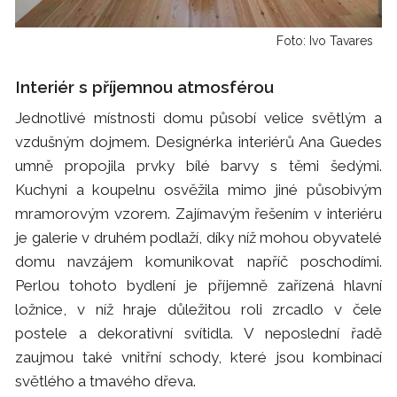
Foto: Ivo Tavares
Interiér s příjemnou atmosférou
Jednotlivé místnosti domu působí velice světlým a
vzdušným dojmem. Designérka interiérů Ana Guedes
umně propojila prvky bílé barvy s těmi šedými.
Kuchyni a koupelnu osvěžila mimo jiné působivým
mramorovým vzorem. Zajímavým řešením v interiéru
je galerie v druhém podlaží, díky níž mohou obyvatelé
domu navzájem komunikovat napříč poschodími.
Perlou tohoto bydlení je příjemně zařízená hlavní
ložnice, v níž hraje důležitou roli zrcadlo v čele
postele a dekorativní svítidla. V neposlední řadě
zaujmou také vnitřní schody, které jsou kombinací
světlého a tmavého dřeva.