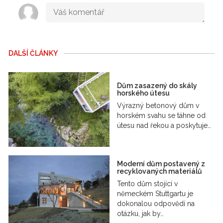
DALŠÍ ČLÁNKY
Dům zasazený do skály
horského útesu
Výrazný betonový dům v
horském svahu se táhne od
útesu nad řekou a poskytuje…
Moderní dům postavený z
recyklovaných materiálů
Tento dům stojící v
německém Stuttgartu je
dokonalou odpovědí na
otázku, jak by…