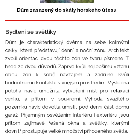
Dům zasazený do skály horského útesu
Bydlení se světlíky
Dům je charakteristický dvěma na sebe kolmými
celky, které představují denní a noční zónu. Architekt
zvolil orientaci dvou těchto zón ve tvaru písmene T
hned ze dvou důvodů. Zaprvé kvůli nejlepšímu vztahu
obou zón k sobě navzájem a zadruhé kvůli
hodnotnému kontaktu s vnějším prostředím. Výsledná
poloha navíc umožnila vytvoření míst pro relaxaci
venku, a přitom v soukromí. Výhoda svažitého
pozemku navíc dovolila umístit pod denní část domu
garáž. Příjemným osvěžením interiéru i exteriéru jsou
přitom zajímavě řešená okna a světlíky, kterými
dovnitř prostupuje velké množství přirozeného světla.