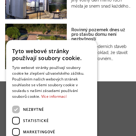
jiný volný den mimo ruch
města je snem snad každého…
Rovinný pozemek dnes už
pro stavbu domu není
nezbytností
Stále více moderních staveb
Tyto webové stránky
popírá předpoklad, že stavět
používají soubory cookie.
se dá jen na rovném…
Tyto webové stránky používají soubory
cookie ke zlepšení uživatelského zážitku.
Používáním našich webových stránek
souhlasíte se všemi soubory cookie v
souladu s našimi zásadami používání
souborů cookie.
Více informací
NEZBYTNÉ
O nás
STATISTICKÉ
Bydlo programy
MARKETINGOVÉ
Jak se zapojit?