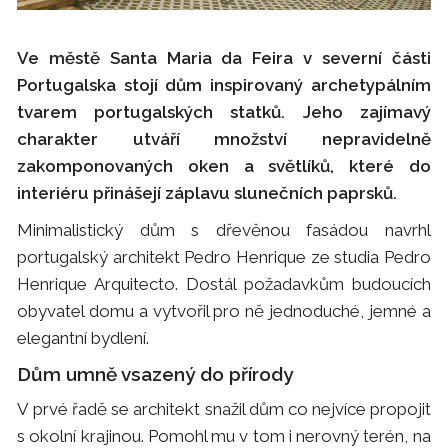
Ve městě Santa Maria da Feira v severní části
Portugalska stojí dům inspirovaný archetypálním
tvarem portugalských statků. Jeho zajímavý
charakter utváří množství nepravidelně
zakomponovaných oken a světlíků, které do
interiéru přinášejí záplavu slunečních paprsků.
Minimalistický dům s dřevěnou fasádou navrhl
portugalský architekt Pedro Henrique ze studia Pedro
Henrique Arquitecto. Dostál požadavkům budoucích
obyvatel domu a vytvořil pro ně jednoduché, jemné a
elegantní bydlení.
Dům umně vsazený do přírody
V prvé řadě se architekt snažil dům co nejvíce propojit
s okolní krajinou. Pomohl mu v tom i nerovný terén, na