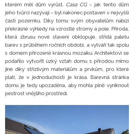
kterém měl dům vyrůst.
Casa CG
– jak tento dům
jeho tvůrci nazývají – byl nakonec postaven v nejvyšší
části pozemku. Díky tomu svým obyvatelům nabízí
překrásné výhledy na vzrostlé stromy a pole. Příroda,
která zbrusu nové stavení obklopuje, střídá paletu
barev s průběhem ročních období, a vytváří tak spolu
s domem přirozeně krásnou mozaiku. Architektovi se
podařilo vytvořit úzký vztah domu s přírodou mimo
jiné díky střízlivým materiálům a prvkům, pro které
platí, že v jednoduchosti je krása. Barevná stránka
domu je tedy upozaděna, aby mohla plně vyniknout
pestrost vnějšího prostředí.