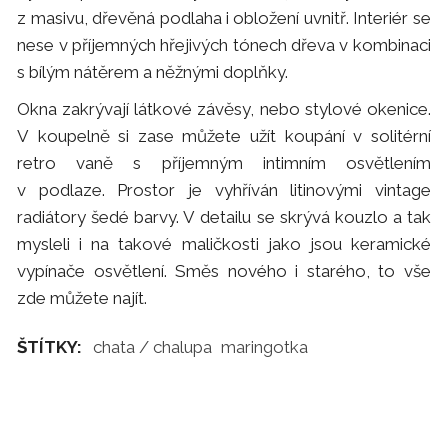
z masivu, dřevěná podlaha i obložení uvnitř. Interiér se
nese v příjemných hřejivých tónech dřeva v kombinaci
s bílým nátěrem a něžnými doplňky.
Okna zakrývají látkové závěsy, nebo stylové okenice.
V koupelně si zase můžete užít koupání v solitérní
retro vaně s příjemným intimním osvětlením
v podlaze. Prostor je vyhříván litinovými vintage
radiátory šedé barvy. V detailu se skrývá kouzlo a tak
mysleli i na takové maličkosti jako jsou keramické
vypínače osvětlení. Směs nového i starého, to vše
zde můžete najít.
ŠTÍTKY:
chata / chalupa
maringotka