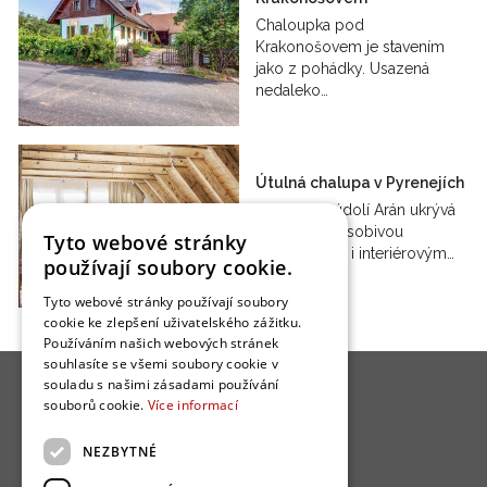
Chaloupka pod
Krakonošovem je stavením
jako z pohádky. Usazená
nedaleko…
Útulná chalupa v Pyrenejích
Katalánské údolí Arán ukrývá
chalupu s působivou
Tyto webové stránky
architekturou i interiérovým…
používají soubory cookie.
Tyto webové stránky používají soubory
cookie ke zlepšení uživatelského zážitku.
Používáním našich webových stránek
souhlasíte se všemi soubory cookie v
souladu s našimi zásadami používání
souborů cookie.
Více informací
NEZBYTNÉ
O nás