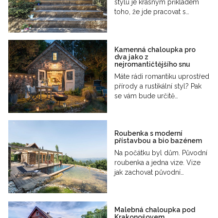
stylu je krásným příkladem
toho, že jde pracovat s…
Kamenná chaloupka pro
dva jako z
nejromantičtějšího snu
Máte rádi romantiku uprostřed
přírody a rustikální styl? Pak
se vám bude určitě…
Roubenka s moderní
přístavbou a bio bazénem
Na počátku byl dům. Původní
roubenka a jedna vize. Vize
jak zachovat původní…
Malebná chaloupka pod
Krakonošovem