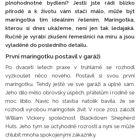
plnohodnotné bydlení? Jestli jste rádi blízko
přírodě a k životu vám stačí málo, může být
maringotka tím ideálním řešením. Maringotka,
kterou si dnes ukážeme, není jen tak ledajaká.
Ručně je vyrábí zkušení řemeslníci na míru a jsou
vyladěné do posledního detailu.
První maringotku postavil v garáži
Po dvaceti letech praxe v truhlárně se rozhodl
vyzkoušet něco nového. Postavil si svou první
maringotku. Tehdy ještě ve své garáži a úplně sám.
Jeho dílo mělo obrovský úspěch, přátelům i rodině se
moc líbilo. Navíc ho stavba natolik bavila, že se
rozhodl výrobou maringotek živit. V roce 2011 založil
William Vickery společnost Blackdown Shepherd
Huts. Jeho tým se úctyhodně rozrostl a nyní se může
chlubit mnoha spokojenými zákazníky.