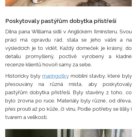
Poskytovaly pastýřům dobytka přístřeší
Dílna pana Williama sídlí v Anglickém Ilminsteru. Svou
práci má opravdu rád, stala se jeho vášní a na
výsledcích je to vidět. Každý domeček je krásný, do
detailu promyšlený, poctivě vyrobený a kladné
recenze klientů hovoří samy za sebe.
Historicky byly
maringotky
mobilní stavby, které byly
přesouvány na různá místa, aby poskytovaly
pastýřům dobytka přístřeší. Byly stavěny z toho, co
bylo zrovna po ruce. Materiály byly různé, od dřeva,
přes proutí až po kůže, či vlnu. Podle potřeby se lišily i
tvarem a velikostí.