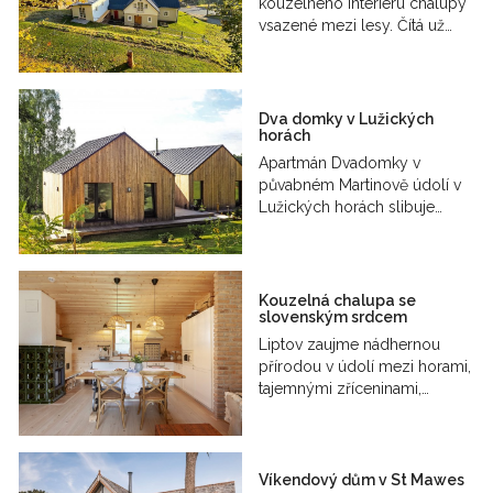
kouzelného interiéru chalupy
vsazené mezi lesy. Čítá už…
Dva domky v Lužických
horách
Apartmán Dvadomky v
půvabném Martinově údolí v
Lužických horách slibuje…
Kouzelná chalupa se
slovenským srdcem
Liptov zaujme nádhernou
přírodou v údolí mezi horami,
tajemnými zříceninami,…
Víkendový dům v St Mawes