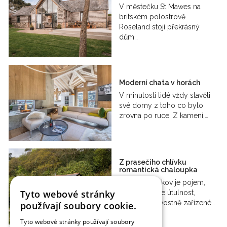
V městečku St Mawes na
britském polostrově
Roseland stojí překrásný
dům…
Moderní chata v horách
V minulosti lidé vždy stavěli
své domy z toho co bylo
zrovna po ruce. Z kamení,…
Z prasečího chlívku
romantická chaloupka
Anglický venkov je pojem,
Tyto webové stránky
který zaručuje útulnost,
pohodlí a skvostně zařízené…
používají soubory cookie.
Tyto webové stránky používají soubory