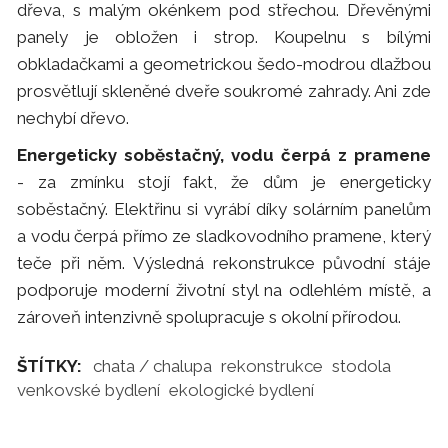
dřeva, s malým okénkem pod střechou. Dřevěnými
panely je obložen i strop. Koupelnu s bílými
obkladačkami a geometrickou šedo-modrou dlažbou
prosvětlují skleněné dveře soukromé zahrady. Ani zde
nechybí dřevo.
Energeticky soběstačný, vodu čerpá z pramene
- za zmínku stojí fakt, že dům je energeticky
soběstačný. Elektřinu si vyrábí díky solárním panelům
a vodu čerpá přímo ze sladkovodního pramene, který
teče při něm. Výsledná rekonstrukce původní stáje
podporuje moderní životní styl na odlehlém místě, a
zároveň intenzivně spolupracuje s okolní přírodou.
ŠTÍTKY:
chata / chalupa
rekonstrukce
stodola
venkovské bydlení
ekologické bydlení