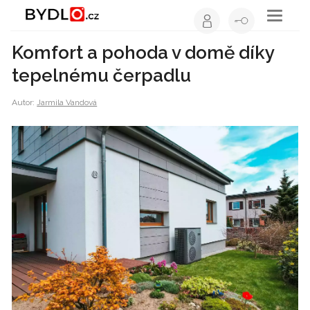
Toggle
navigati
Komfort a pohoda v domě díky
tepelnému čerpadlu
Autor:
Jarmila Vandová