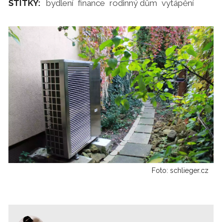
ŠTÍTKY:
bydlení
finance
rodinný dům
vytápění
Foto: schlieger.cz