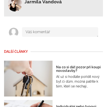
Jarmila Vandová
DALŠÍ ČLÁNKY
Na co si dát pozor při koupi
novostavby?
Ať už si hodláte pořídit nový
byt či dům, možná patříte k
těm, kteří se nechají…
Individuální nebo typový