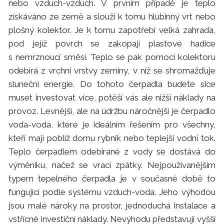
nebo vzduch-vzduch. V prvním případě je teplo
získáváno ze země a slouží k tomu hlubinný vrt nebo
plošný kolektor. Je k tomu zapotřebí velká zahrada,
pod jejíž povrch se zakopají plastové hadice
s nemrznoucí směsí. Teplo se pak pomocí kolektoru
odebírá z vrchní vrstvy zeminy, v níž se shromažďuje
sluneční energie. Do tohoto čerpadla budete sice
muset investovat více, potěší vás ale nižší náklady na
provoz. Levnější, ale na údržbu náročnější je čerpadlo
voda-voda, které je ideálním řešením pro všechny,
kteří mají poblíž domu rybník nebo teplejší vodní tok.
Teplo čerpadlem odebírané z vody se dostává do
výměníku, načež se vrací zpátky. Nejpoužívanějším
typem tepelného čerpadla je v současné době to
fungující podle systému vzduch-voda. Jeho výhodou
jsou malé nároky na prostor, jednoduchá instalace a
vstřícné investiční náklady. Nevýhodu představují vyšší