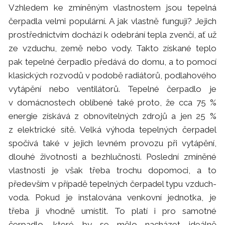
Vzhledem ke zmíněným vlastnostem jsou tepelná
čerpadla velmi populární. A jak vlastně fungují? Jejich
prostřednictvím dochází k odebrání tepla zvenčí, ať už
ze vzduchu, země nebo vody. Takto získané teplo
pak tepelné čerpadlo předává do domu, a to pomocí
klasických rozvodů v podobě radiátorů, podlahového
vytápění nebo ventilátorů. Tepelné čerpadlo je
v domácnostech oblíbené také proto, že cca 75 %
energie získává z obnovitelných zdrojů a jen 25 %
z elektrické sítě. Velká výhoda tepelných čerpadel
spočívá také v jejich levném provozu při vytápění,
dlouhé životnosti a bezhlučnosti. Poslední zmíněné
vlastnosti je však třeba trochu dopomoci, a to
především v případě tepelných čerpadel typu vzduch-
voda. Pokud je instalována venkovní jednotka, je
třeba ji vhodně umístit. To platí i pro samotné
čerpadlo, které by se mělo nacházet ideálně