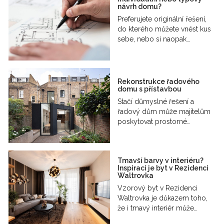
návrh domu?
Preferujete originální řešení,
do kterého můžete vnést kus
sebe, nebo si naopak…
Rekonstrukce řadového
domu s přístavbou
Stačí důmyslné řešení a
řadový dům může majitelům
poskytovat prostorné…
Tmavší barvy v interiéru?
Inspirací je byt v Rezidenci
Waltrovka
Vzorový byt v Rezidenci
Waltrovka je důkazem toho,
že i tmavý interiér může…