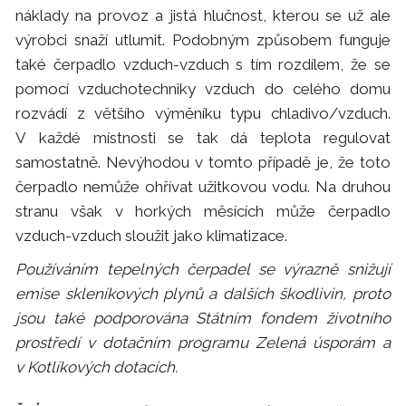
náklady na provoz a jistá hlučnost, kterou se už ale
výrobci snaží utlumit. Podobným způsobem funguje
také čerpadlo vzduch-vzduch s tím rozdílem, že se
pomocí vzduchotechniky vzduch do celého domu
rozvádí z většího výměníku typu chladivo/vzduch.
V každé místnosti se tak dá teplota regulovat
samostatně. Nevýhodou v tomto případě je, že toto
čerpadlo nemůže ohřívat užitkovou vodu. Na druhou
stranu však v horkých měsících může čerpadlo
vzduch-vzduch sloužit jako klimatizace.
Používáním tepelných čerpadel se výrazně snižují
emise skleníkových plynů a dalších škodlivin, proto
jsou také podporována Státním fondem životního
prostředí v dotačním programu Zelená úsporám a
v Kotlíkových dotacích.