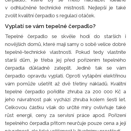
v odhlučněné technické místnosti. Nejlepší je také
zvolit kvalitní čerpadlo s regulací otáček.
Vyplatí se vám tepelné čerpadlo?
Tepelné čerpadlo se skvěle hodí do starších i
novějších domů, které mají samy o sobě velice dobré
tepelně-technické vlastnosti. Pokud tedy vlastníte
starší dům, je třeba jej před pořízením tepelného
čerpadla důkladně zateplit. Jedině tak se vám
čerpadlo opravdu vyplatí. Oproti vytápění elektřinou
vám pomůže ušetřit až dvě třetiny nákladů. Kvalitní
tepelné čerpadlo pořídíte zhruba za 200 000 Kč a
jeho návratnost pak vychází zhruba kolem šesti let.
Celkovou částku však do určité míry ovlivňuje také
růst energií, ceny za servisní práce apod. Pořízení
tepelného čerpadla přitom neurčuje pouze cena a její
návratnost, ale také vstřícnost k životnímu prostředí.