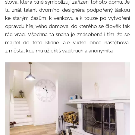
slova, která plně symbolizují zařízení tohoto domu. Je
tu znát talent dvorního designéra podpořený láskou
ke starým časům, k venkovu a k touze po vytvoření
opravdu hřejivého domova, do kterého se člověk tak
rád vrací. Všechna ta snaha je znásobená i tím, že se
majitel do této klidné, ale vlídné obce nastěhoval
z města, kde mu už příliš vadil ruch a anonymita.