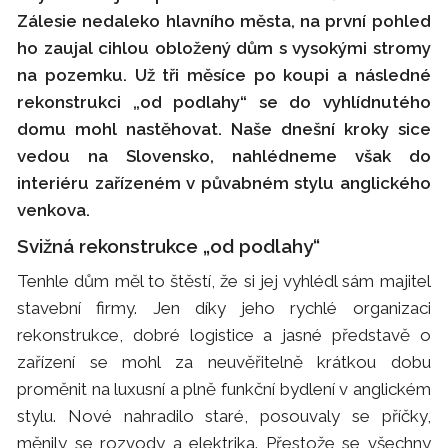
Zálesie nedaleko hlavního města, na první pohled
ho zaujal cihlou obložený dům s vysokými stromy
na pozemku. Už tři měsíce po koupi a následné
rekonstrukci „od podlahy“ se do vyhlídnutého
domu mohl nastěhovat. Naše dnešní kroky sice
vedou na Slovensko, nahlédneme však do
interiéru zařízeném v půvabném stylu anglického
venkova.
Svižná rekonstrukce „od podlahy“
Tenhle dům měl to štěstí, že si jej vyhlédl sám majitel
stavební firmy. Jen díky jeho rychlé organizaci
rekonstrukce, dobré logistice a jasné představě o
zařízení se mohl za neuvěřitelně krátkou dobu
proměnit na luxusní a plně funkční bydlení v anglickém
stylu. Nové nahradilo staré, posouvaly se příčky,
měnily se rozvody a elektrika. Přestože se všechny