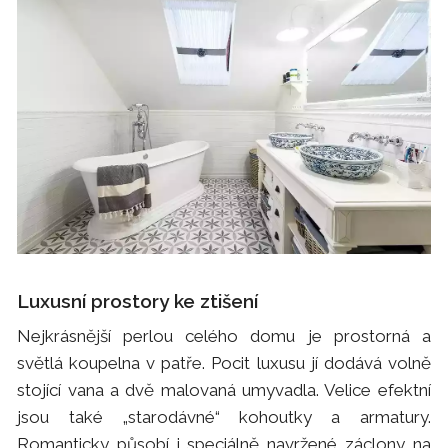
Luxusní prostory ke ztišení
Nejkrásnější perlou celého domu je prostorná a
světlá koupelna v patře. Pocit luxusu jí dodává volně
stojící vana a dvě malovaná umyvadla. Velice efektní
jsou také „starodávné“ kohoutky a armatury.
Romanticky působí i speciálně navržené záclony na