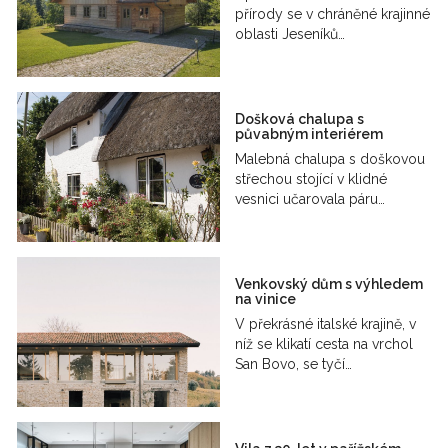
přírody se v chráněné krajinné
oblasti Jeseníků…
Došková chalupa s
půvabným interiérem
Malebná chalupa s doškovou
střechou stojící v klidné
vesnici učarovala páru…
Venkovský dům s výhledem
na vinice
V překrásné italské krajině, v
níž se klikatí cesta na vrchol
San Bovo, se tyčí…