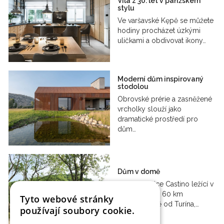
Vila z 30. let v pařížském
stylu
Ve varšavské Kępě se můžete
hodiny procházet úzkými
uličkami a obdivovat ikony…
Moderní dům inspirovaný
stodolou
Obrovské prérie a zasněžené
vrcholky slouží jako
dramatické prostředí pro
dům…
Dům v domě
Italská vesnice Castino ležící v
Piemontu, asi 60 km
Tyto webové stránky
jihovýchodně od Turína,…
používají soubory cookie.