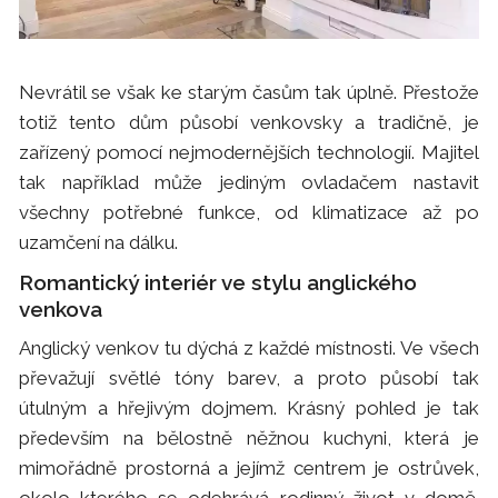
Nevrátil se však ke starým časům tak úplně. Přestože
totiž tento dům působí venkovsky a tradičně, je
zařízený pomocí nejmodernějších technologií. Majitel
tak například může jediným ovladačem nastavit
všechny potřebné funkce, od klimatizace až po
uzamčení na dálku.
Romantický interiér ve stylu anglického
venkova
Anglický venkov tu dýchá z každé místnosti. Ve všech
převažují světlé tóny barev, a proto působí tak
útulným a hřejivým dojmem. Krásný pohled je tak
především na bělostně něžnou kuchyni, která je
mimořádně prostorná a jejímž centrem je ostrůvek,
okolo kterého se odehrává rodinný život v domě.