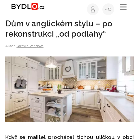
Toggle
navigati
Dům v anglickém stylu – po
rekonstrukci „od podlahy“
Autor:
Jarmila Vandová
Když se majitel procházel tichou uličkou v obci