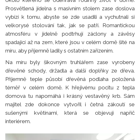
Prosvětlená jídelna s masivním stolem zase doslova
vybízí k tomu, abyste se zde usadili a vychutnali si
velkorysé stolování tak, jak se patří. Romantickou
atmosféru v jídelně podtrhují záclony a závěsy
spadající až na zem, které jsou v celém domě šité na
míru, aby příjemně ladily s ostatním zařízením.
Na míru byly šikovným truhlářem zase vyrobeny
dřevěné schody, držadla a další doplňky ze dřeva.
Příjemně teple působí dřevěná podlaha položená
téměř v celém domě. K hřejivému pocitu z tepla
domova tu napomáhá i krásný vestavěný krb. Sám
majitel zde dokonce vytvořil i četná zákoutí se
sušenými květinami, která se objevují napříč
interiérem.