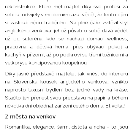
rekonstrukce, které měl majitel díky své profesi za
sebou, odvíjely v moderním rázu, věděl, že tento dům
si zaslouží něco tradičního. Na plné čáře zvítězil styl
anglického venkova, jehož půvab o sobě dává vědět
už od suterénu, kde se nachází domácí wellness,
pracovna a dětská herna, přes obývací pokoj a
kuchyň v přízemí, až po podkroví se třemi ložnicemi a
velkoryse koncipovanou koupelnou.
Díky jasné představě majitele, jak vnést do interiéru
na Slovensku kousek anglického venkova, vzniklo
naprosto luxusní bydlení bez jediné vady na kráse.
Stačilo jen přenést svou představu na papír a během
několika dní objednat zařízení celého domu. Et voilà..!
Z města na venkov
Romantika, elegance, šarm, čistota a něha – to jsou