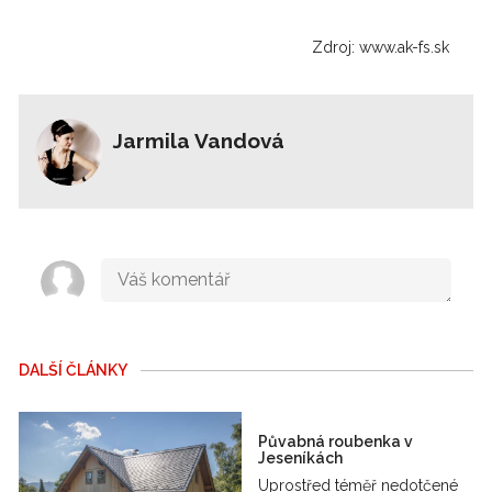
Zdroj: www.ak-fs.sk
Jarmila Vandová
DALŠÍ ČLÁNKY
Půvabná roubenka v
Jeseníkách
Uprostřed téměř nedotčené