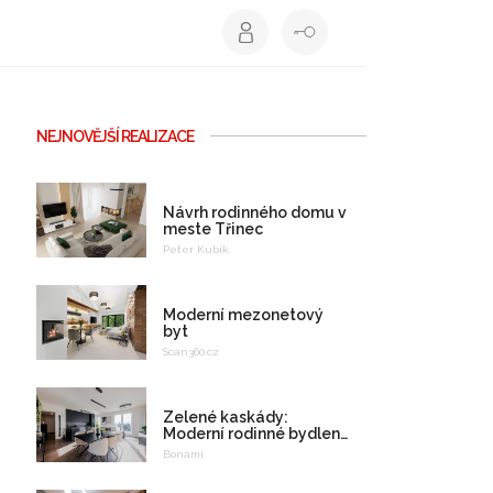
NEJNOVĚJŠÍ REALIZACE
Návrh rodinného domu v
meste Třinec
Peter Kubík
Moderní mezonetový
byt
Scan360.cz
Zelené kaskády:
Moderní rodinné bydlení
na celý život
Bonami