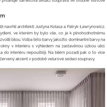
ě přitahuje sametová sedací souprava ve svůdné višňové
em
dži navrhli architekti Justyna Kolasa a Patryk Ławrynowicz.
é bydlení, ve kterém by bylo vše, co je k plnohodnotnému
 zvolili bílou. Volba této barvy jakožto dominantní barvy na
okny v interiéru s výhledem na zastavěnou úzkou ulici.
la do interiéru nepouštějí. Na bílém pozadí pak o to více
ý červený akcent v podobě velurové sedací soupravy.