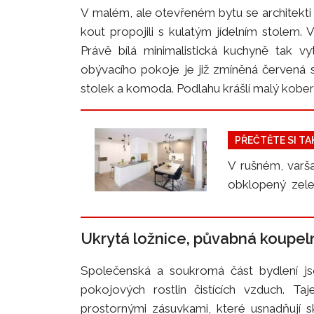
V malém, ale otevřeném bytu se architekti 
kout propojili s kulatým jídelním stolem. 
Právě bílá minimalistická kuchyně tak vy
obývacího pokoje je již zmíněná červená 
stolek a komoda. Podlahu krášlí malý kober
PŘEČTĚTE SI TA
V rušném, varš
obklopený zele
nim zde byla za
Ukrytá ložnice, půvabná koupel
Společenská a soukromá část bydlení jso
pokojových rostlin čistících vzduch. T
prostornými zásuvkami, které usnadňují s