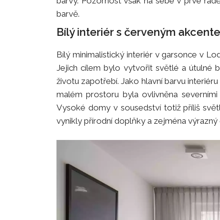
barvy. Pozornost však na sebe v prvé řad
barvě.
Bílý interiér s červeným akcent
Bílý minimalistický interiér v garsonce v Lo
Jejich cílem bylo vytvořit světlé a útuln
životu zapotřebí. Jako hlavní barvu interiéru
malém prostoru byla ovlivněna severními 
Vysoké domy v sousedství totiž příliš svět
vynikly přírodní doplňky a zejména výrazn