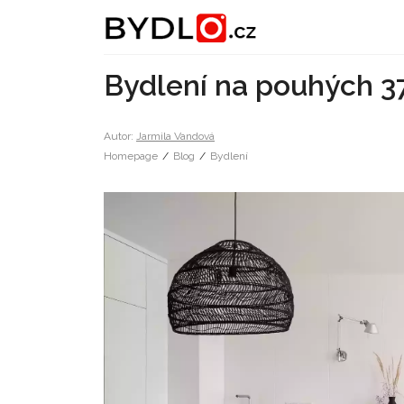
Bydlení na pouhých 3
Autor:
Jarmila Vandová
Homepage
/
Blog
/
Bydlení