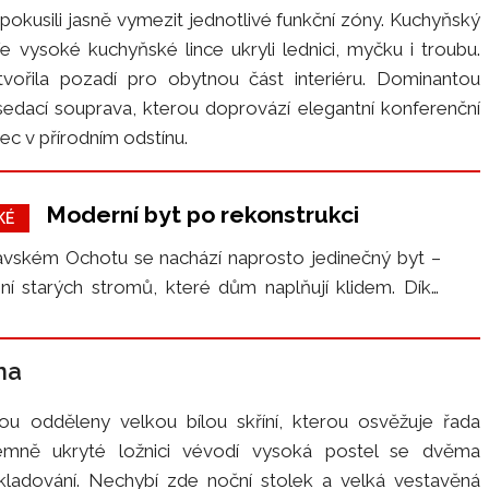
pokusili jasně vymezit jednotlivé funkční zóny. Kuchyňský
Ve vysoké kuchyňské lince ukryli lednici, myčku i troubu.
tvořila pozadí pro obytnou část interiéru. Dominantou
sedací souprava, kterou doprovází elegantní konferenční
ec v přírodním odstínu.
Moderní byt po rekonstrukci
KÉ
avském Ochotu se nachází naprosto jedinečný byt –
ní starých stromů, které dům naplňují klidem. Díky
chována harmonie domu s okolní přírodou, jež je…
na
u odděleny velkou bílou skříní, kterou osvěžuje řada
ajemně ukryté ložnici vévodí vysoká postel se dvěma
kladování. Nechybí zde noční stolek a velká vestavěná