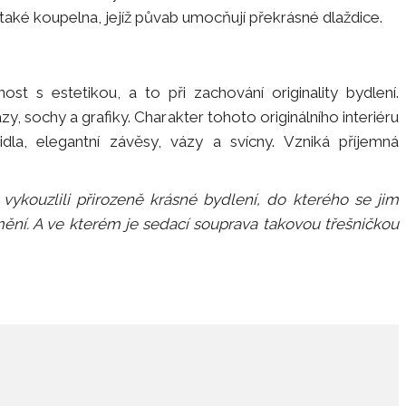
 také koupelna, jejíž půvab umocňují překrásné dlaždice.
st s estetikou, a to při zachování originality bydlení.
zy, sochy a grafiky. Charakter tohoto originálního interiéru
tidla, elegantní závěsy, vázy a svícny. Vzniká příjemná
 vykouzlili přirozeně krásné bydlení, do kterého se jim
mění. A ve kterém je sedací souprava takovou třešničkou