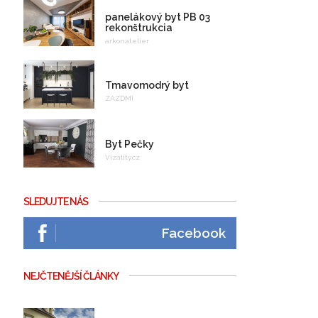
panelákový byt PB 03
rekonštrukcia
arkonatelier
Tmavomodrý byt
ZAZDMI
Byt Pečky
Vizality.cz
SLEDUJTE NÁS
Facebook
NEJČTENĚJŠÍ ČLÁNKY