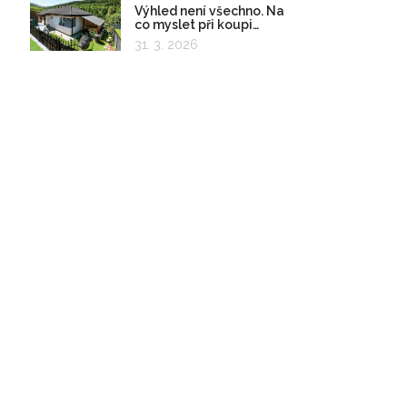
Výhled není všechno. Na
co myslet při koupi
pozemku?
31. 3. 2026