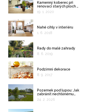
Kamenný koberec při
renovaci starých ploch a
kolem bazénu
19. 1. 2020
Nahé cihly v interiéru
1. 6. 2018
Rady do malé zahrady
8. 6. 2019
Podzimní dekorace
8. 9. 2017
Pozemek pod lupou: Jak
zabránit nechtěnému
zadržování vody
24. 2. 2026