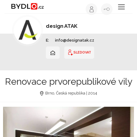
Toggle
navigati
design ATAK
Interiérový design | Jihomoravský kraj
E:
info@designatak.cz
SLEDOVAT
Renovace prvorepublikové vily
Brno, Česká republika | 2014