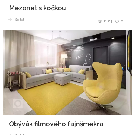
Mezonet s kočkou
Sdílet
11864
0
Obývák filmového fajnšmekra