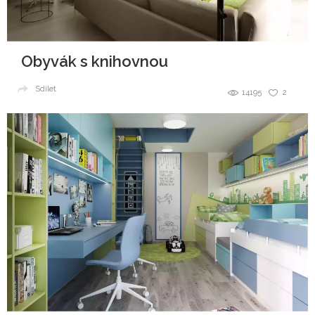
Obyvák s knihovnou
Sdílet
14195
2