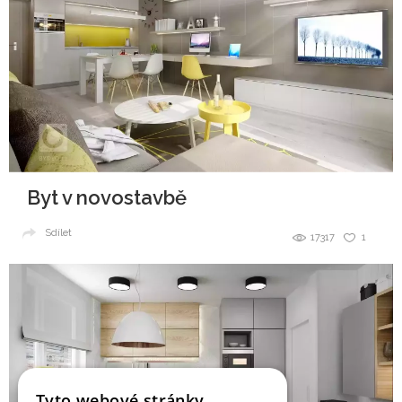
Byt v novostavbě
Sdílet
17317
1
Tyto webové stránky