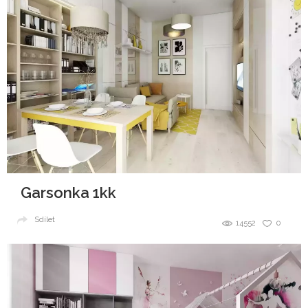
Garsonka 1kk
Sdílet
14552
0