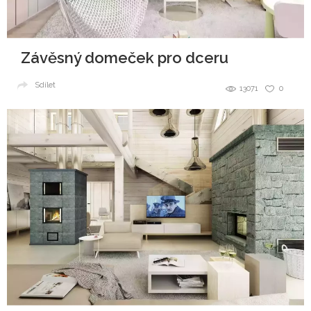
Závěsný domeček pro dceru
Sdílet
13071
0