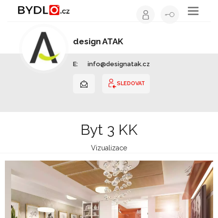
Toggle
navigati
design ATAK
Interiérový design | Jihomoravský kraj
E:
info@designatak.cz
SLEDOVAT
Byt 3 KK
Vizualizace