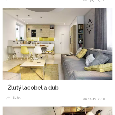
13851
2
Žlutý lacobel a dub
Sdílet
13445
0