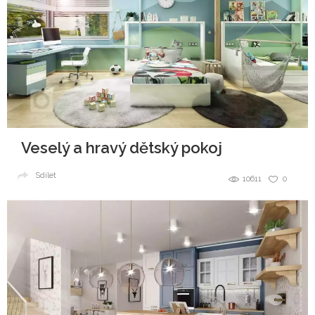
Veselý a hravý dětský pokoj
Sdílet
10611
0