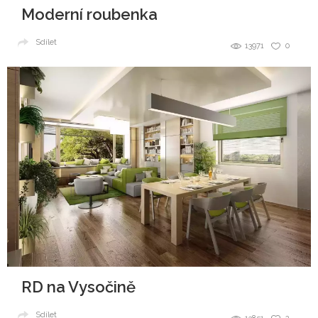
Moderní roubenka
Sdílet
13971
0
RD na Vysočině
Sdílet