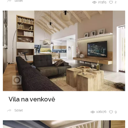
Sdílet
20365
2
Vila na venkově
Sdílet
106076
9