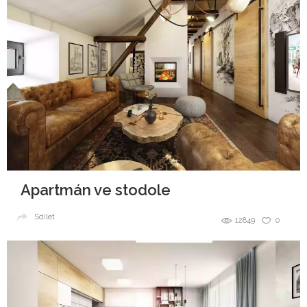
Apartmán ve stodole
Sdílet
12849
0