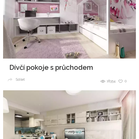
Dívčí pokoje s průchodem
Sdílet
18354
0