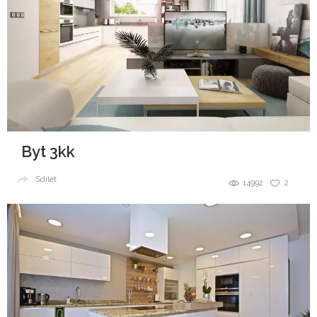
Byt 3kk
Sdílet
14992
2