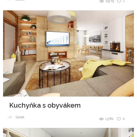
19179
1
Kuchyňka s obyvákem
Sdílet
13782
0