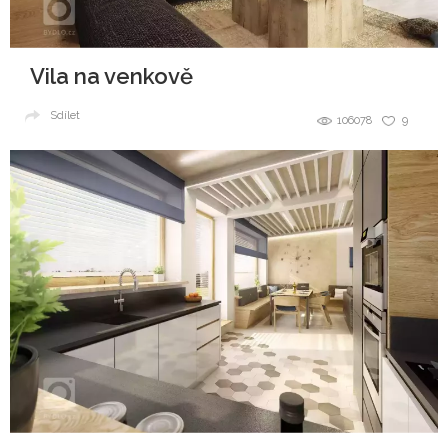
Vila na venkově
Sdílet
106078
9