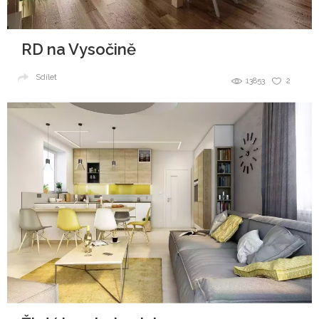
RD na Vysočině
Sdílet
13853
2