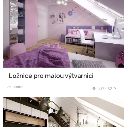
Ložnice pro malou výtvarnici
Sdílet
13508
0