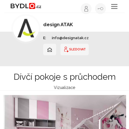
Toggle
navigati
design ATAK
Interiérový design | Jihomoravský kraj
E:
info@designatak.cz
SLEDOVAT
Dívčí pokoje s průchodem
Vizualizace