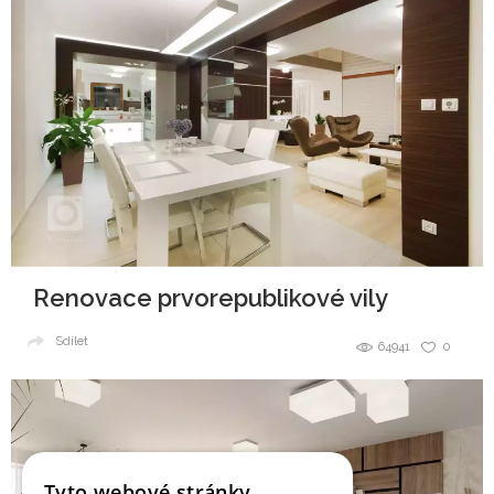
Renovace prvorepublikové vily
Sdílet
64941
0
Tyto webové stránky