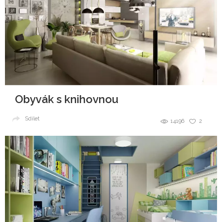
Obyvák s knihovnou
Sdílet
14196
2