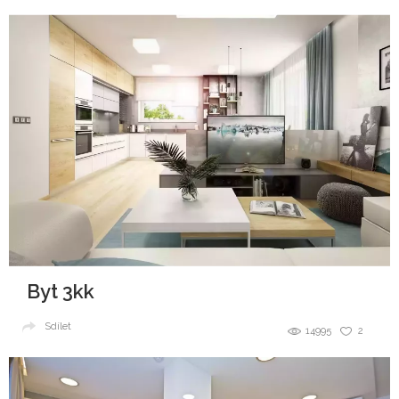
Byt 3kk
Sdílet
14995
2