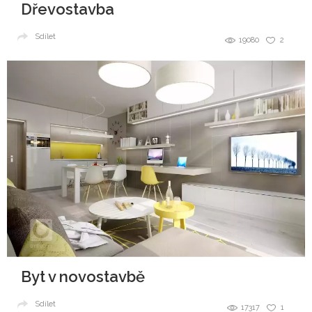
Dřevostavba
Sdílet
19080
2
Byt v novostavbě
Sdílet
17317
1