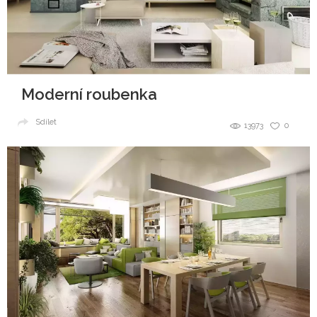
Moderní roubenka
Sdílet
13973
0