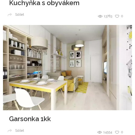
Kuchyňka s obyvákem
Sdílet
13783
0
Garsonka 1kk
Sdílet
14554
0