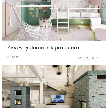
Závěsný domeček pro dceru
Sdílet
13073
0