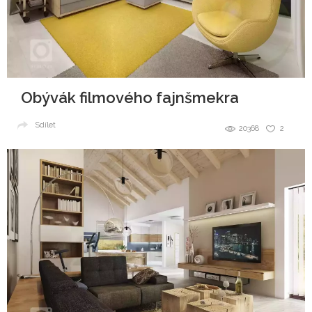
Obývák filmového fajnšmekra
Sdílet
20368
2