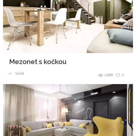
Mezonet s kočkou
Sdílet
11866
0