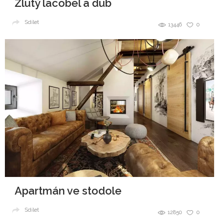
Žlutý lacobel a dub
Sdílet
13446
0
Apartmán ve stodole
Sdílet
12850
0