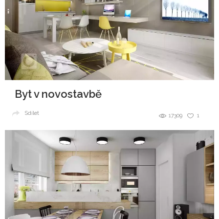
Byt v novostavbě
Sdílet
17309
1