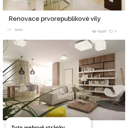
Renovace prvorepublikové vily
Sdílet
64926
0
Tyto webové stránky