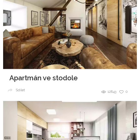
Apartmán ve stodole
Sdílet
12843
0