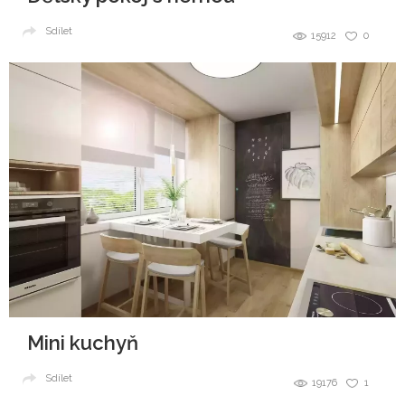
Sdílet
15912
0
Mini kuchyň
Sdílet
19176
1