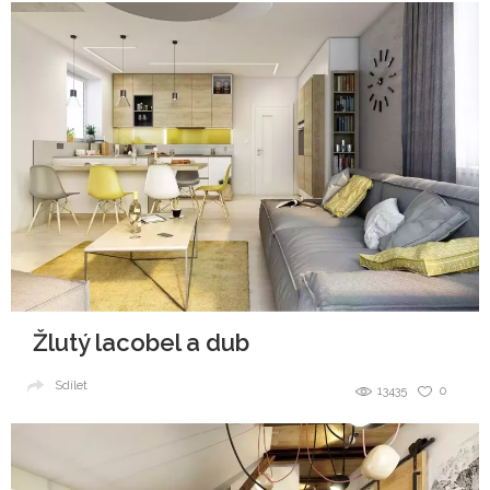
Žlutý lacobel a dub
Sdílet
13435
0