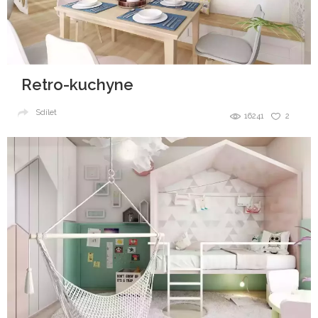
Retro-kuchyne
Sdílet
16241
2