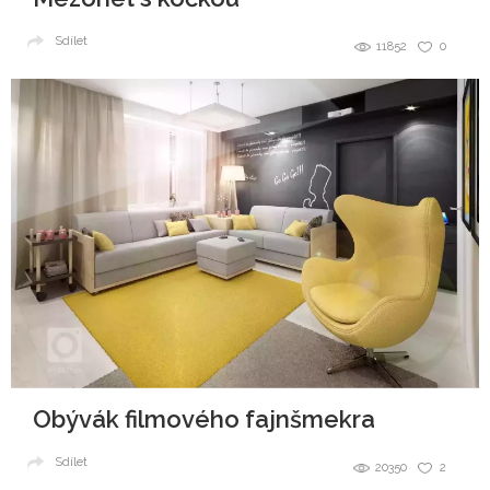
Sdílet
11852
0
Obývák filmového fajnšmekra
Sdílet
20350
2