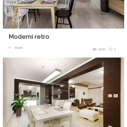
Moderní retro
Sdílet
19741
3