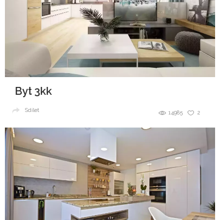
Byt 3kk
Sdílet
14985
2