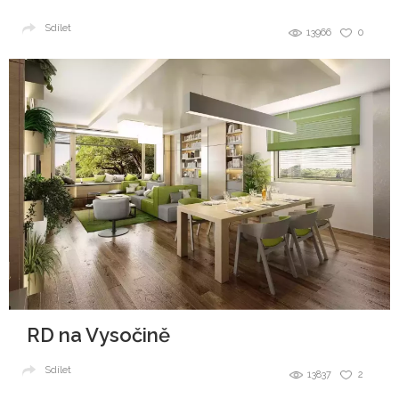
Sdílet
13966
0
RD na Vysočině
Sdílet
13837
2