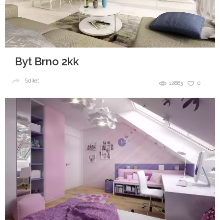
Byt Brno 2kk
Sdílet
12883
0