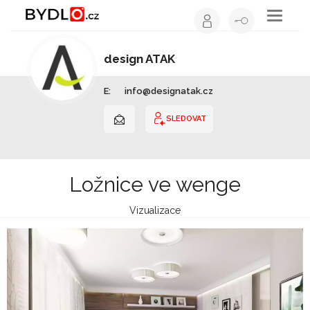
Toggle
navigati
design ATAK
Interiérový design | Jihomoravský kraj
E:
info@designatak.cz
SLEDOVAT
Ložnice ve wenge
Vizualizace