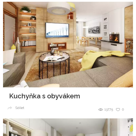
Kuchyňka s obyvákem
Sdílet
13775
0