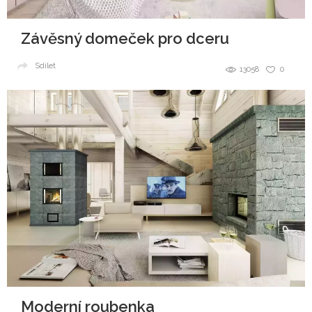
Závěsný domeček pro dceru
Sdílet
13058
0
Moderní roubenka