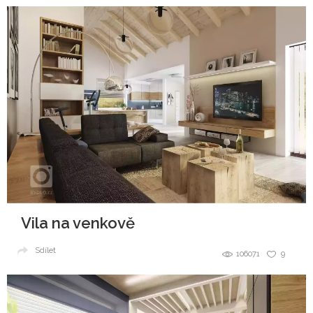
Vila na venkově
Sdílet
106071
9