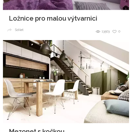
Ložnice pro malou výtvarnici
Sdílet
13503
0
Mezonet s kočkou