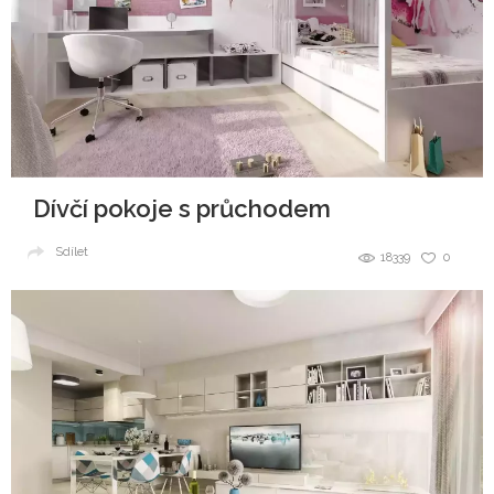
Dívčí pokoje s průchodem
Sdílet
18339
0