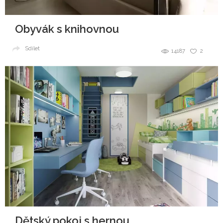
Obyvák s knihovnou
Sdílet
14187
2
Dětský pokoj s hernou