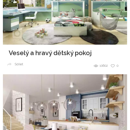
Veselý a hravý dětský pokoj
Sdílet
10602
0