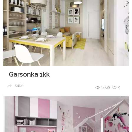
Garsonka 1kk
Sdílet
14539
0