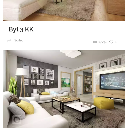
Byt 3 KK
Sdílet
17734
1