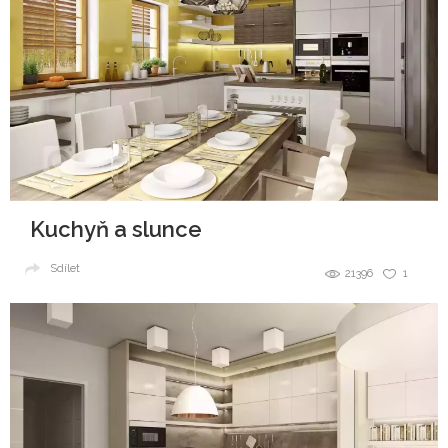
Kuchyň a slunce
Sdílet
21396
1