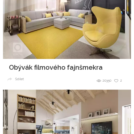
Obývák filmového fajnšmekra
Sdílet
20350
2