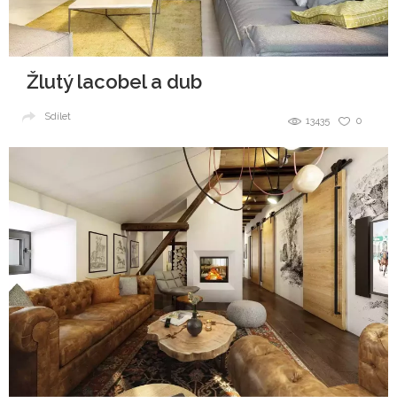
Žlutý lacobel a dub
Sdílet
13435
0