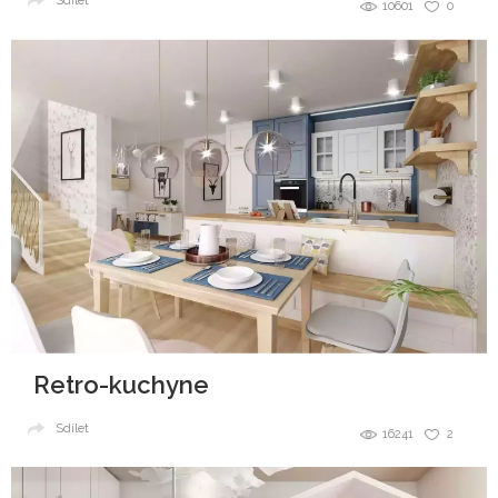
Sdílet
10601
0
Retro-kuchyne
Sdílet
16241
2