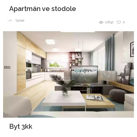
Apartmán ve stodole
Sdílet
12842
0
Byt 3kk