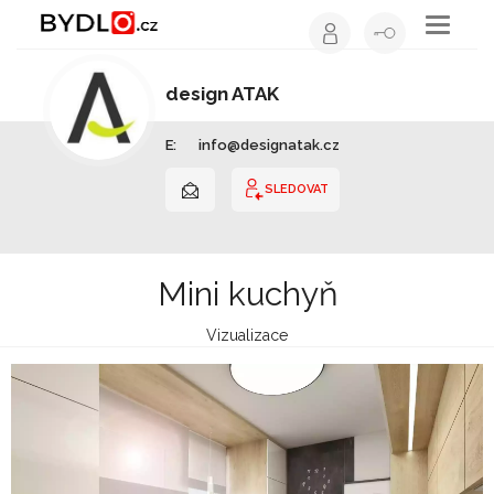
Toggle
navigati
design ATAK
Interiérový design | Jihomoravský kraj
E:
info@designatak.cz
SLEDOVAT
Mini kuchyň
Vizualizace