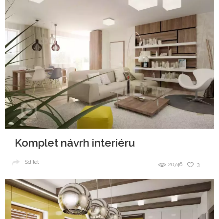
Komplet návrh interiéru
Sdílet
20746
3