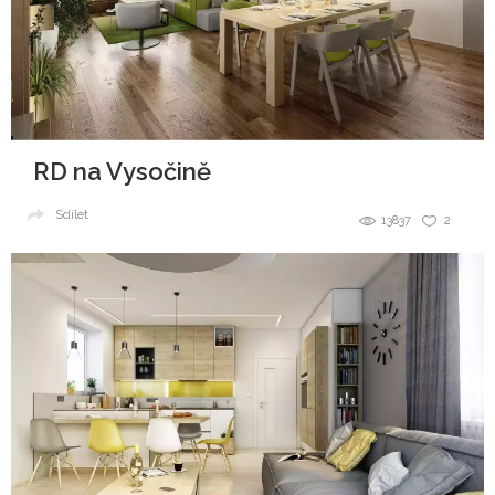
RD na Vysočině
Sdílet
13837
2