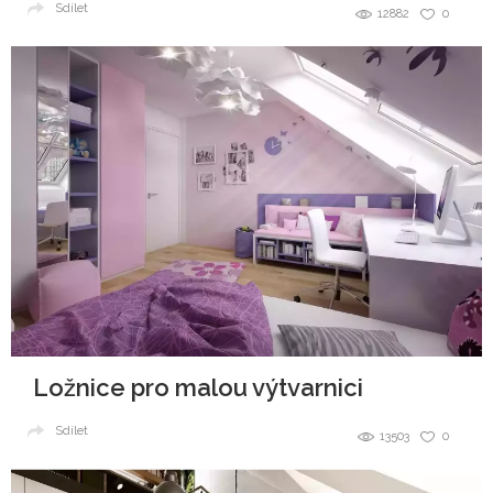
Sdílet
12882
0
Ložnice pro malou výtvarnici
Sdílet
13503
0