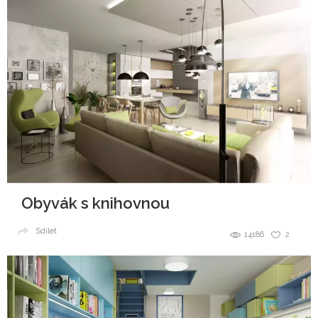
Obyvák s knihovnou
Sdílet
14186
2