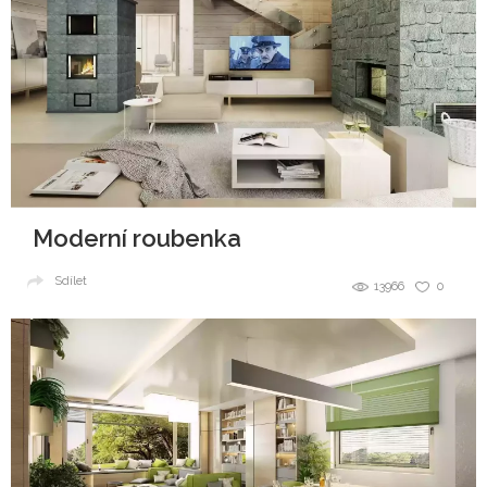
Moderní roubenka
Sdílet
13966
0