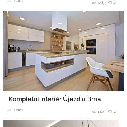
Sdílet
14985
2
Kompletní interiér Újezd u Brna
Sdílet
13109
4