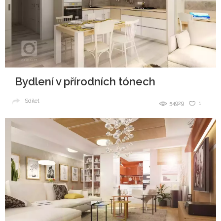
Bydlení v přírodních tónech
Sdílet
54929
1