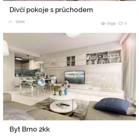
Dívčí pokoje s průchodem
Sdílet
18339
0
Byt Brno 2kk