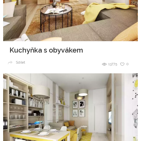
Kuchyňka s obyvákem
Sdílet
13775
0