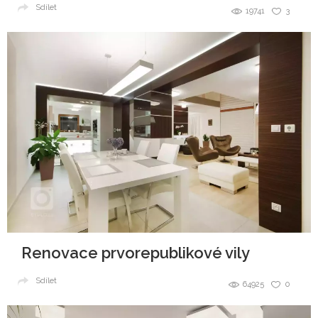
Sdílet
19741
3
Renovace prvorepublikové vily
Sdílet
64925
0