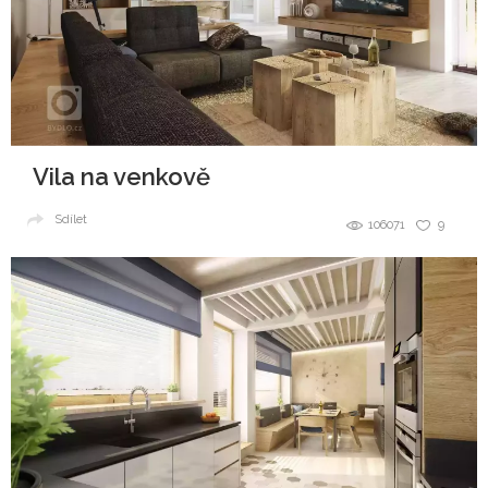
Vila na venkově
Sdílet
106071
9