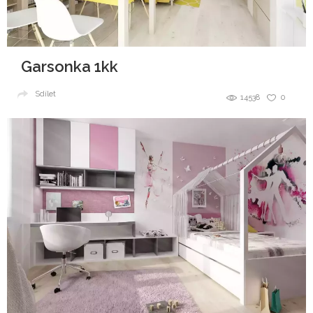
Garsonka 1kk
Sdílet
14538
0