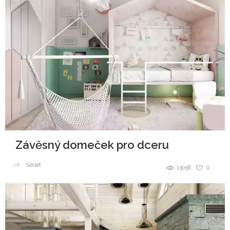
Závěsný domeček pro dceru
Sdílet
13058
0