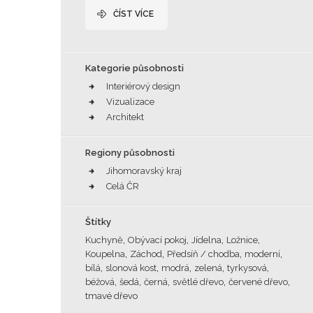
ČÍST VÍCE
Kategorie působnosti
Interiérový design
Vizualizace
Architekt
Regiony působnosti
Jihomoravský kraj
Celá ČR
Štítky
,
,
,
,
Kuchyně
Obývací pokoj
Jídelna
Ložnice
,
,
,
,
Koupelna
Záchod
Předsíň / chodba
moderní
,
,
,
,
,
bílá
slonová kost
modrá
zelená
tyrkysová
,
,
,
,
,
béžová
šedá
černá
světlé dřevo
červené dřevo
tmavé dřevo