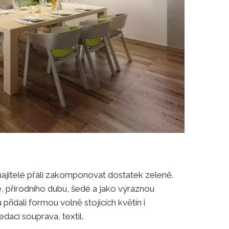
ajitelé přáli zakomponovat dostatek zeleně.
e, přírodního dubu, šedé a jako výraznou
řidali formou volně stojících květin i
edací souprava, textil.