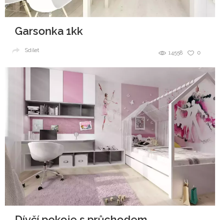
Garsonka 1kk
Sdílet
14558
0
Dívčí pokoje s průchodem