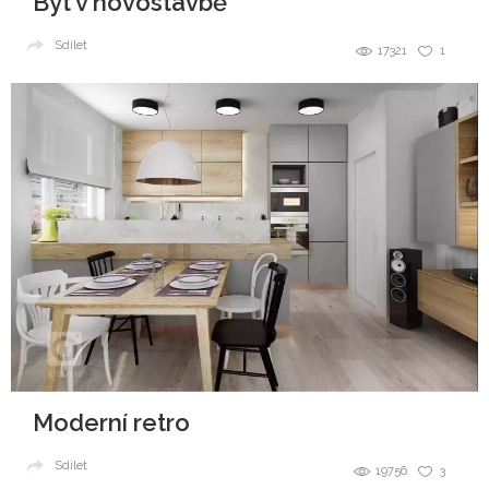
Byt v novostavbě
Sdílet
17321
1
Moderní retro
Sdílet
19756
3