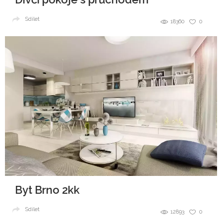
Sdílet
18360
0
Byt Brno 2kk
Sdílet
12893
0