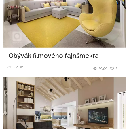
Obývák filmového fajnšmekra
Sdílet
20370
2