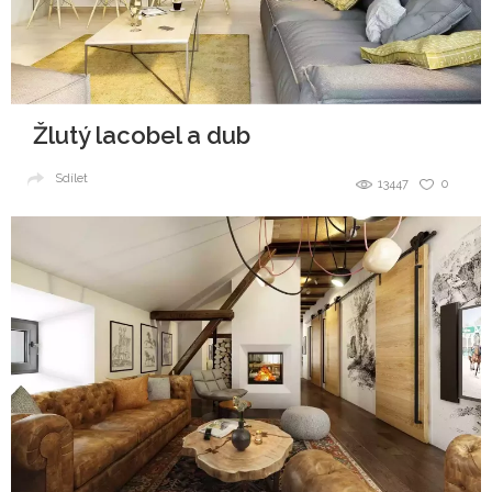
Žlutý lacobel a dub
Sdílet
13447
0