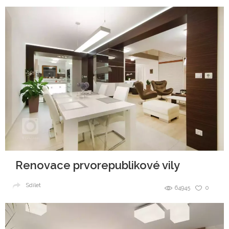
Renovace prvorepublikové vily
Sdílet
64945
0