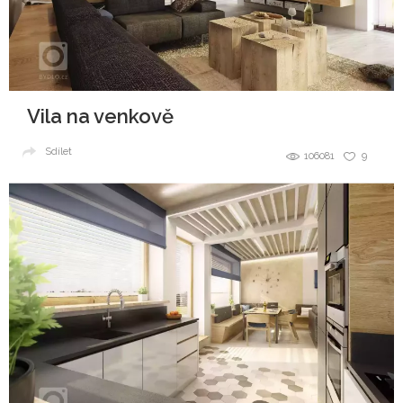
Vila na venkově
Sdílet
106081
9