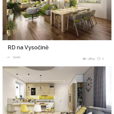
RD na Vysočině
Sdílet
13854
2