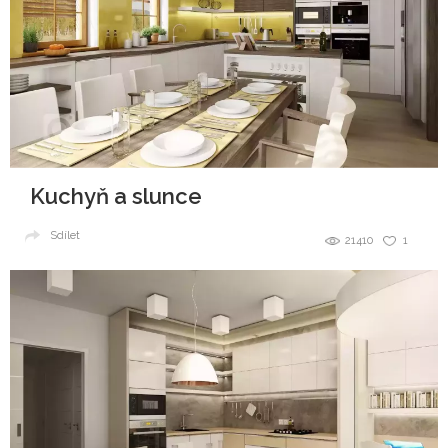
Kuchyň a slunce
Sdílet
21410
1