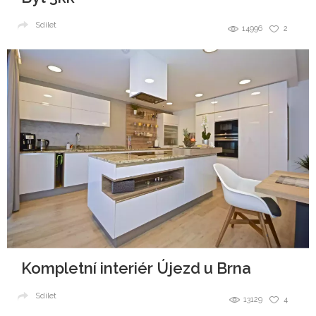
Sdílet
14996
2
Kompletní interiér Újezd u Brna
Sdílet
13129
4