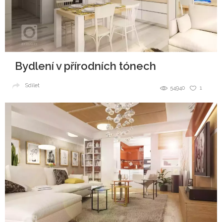
Bydlení v přírodních tónech
Sdílet
54940
1