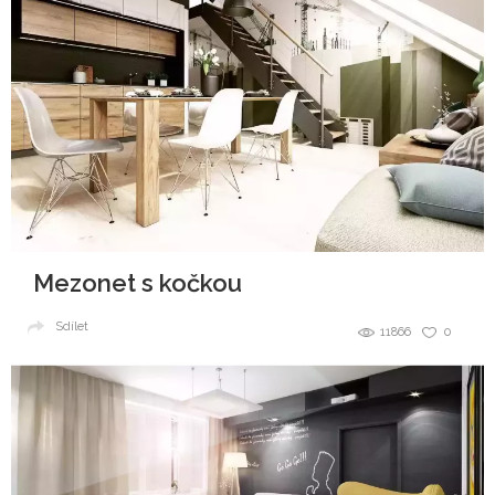
Mezonet s kočkou
Sdílet
11866
0