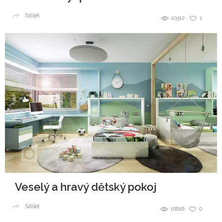
Sdílet
10512
1
Veselý a hravý dětský pokoj
Sdílet
10616
0