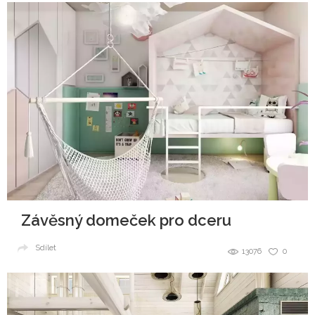
Závěsný domeček pro dceru
Sdílet
13076
0