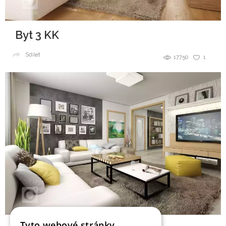
Byt 3 KK
Sdílet
17750
1
Tyto webové stránky