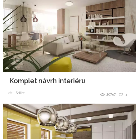
Komplet návrh interiéru
Sdílet
20757
3