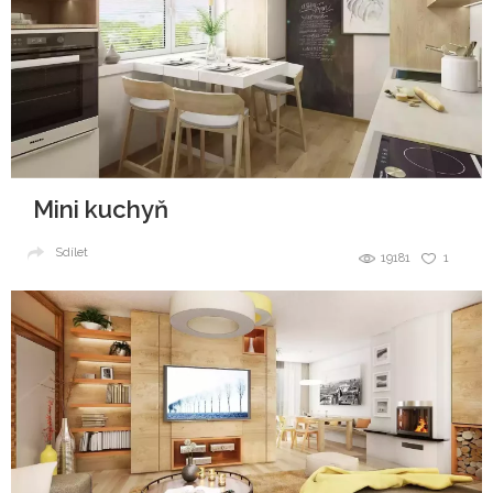
Mini kuchyň
Sdílet
19181
1