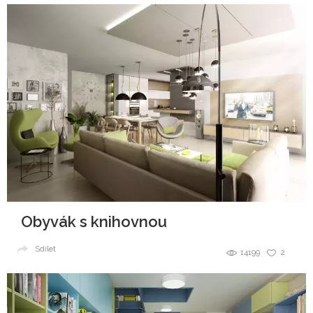
Obyvák s knihovnou
Sdílet
14199
2