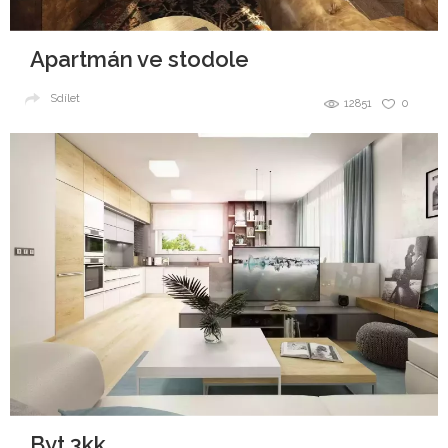
Apartmán ve stodole
Sdílet
12851
0
Byt 3kk