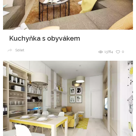
Kuchyňka s obyvákem
Sdílet
13784
0