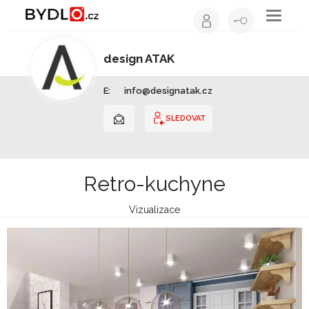
Toggle
navigati
design ATAK
Interiérový design | Jihomoravský kraj
E:
info@designatak.cz
SLEDOVAT
Retro-kuchyne
Vizualizace