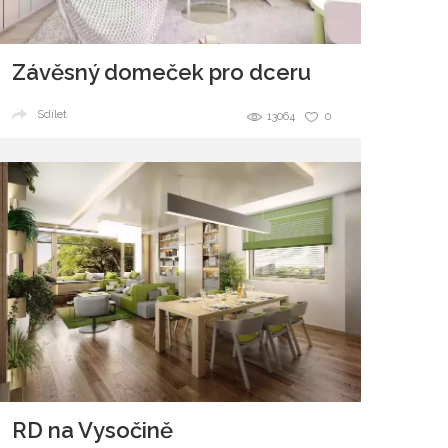
Závěsný domeček pro dceru
Sdílet
13064
0
RD na Vysočině