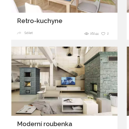
Retro-kuchyne
Sdílet
16244
2
Moderní roubenka