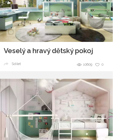
Veselý a hravý dětský pokoj
Sdílet
10609
0