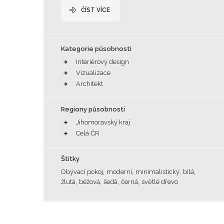
ČÍST VÍCE
Kategorie působnosti
Interiérový design
Vizualizace
Architekt
Regiony působnosti
Jihomoravský kraj
Celá ČR
Štítky
,
,
,
,
Obývací pokoj
moderní
minimalistický
bílá
,
,
,
,
žlutá
béžová
šedá
černá
světlé dřevo