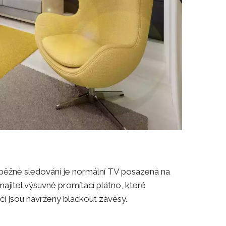
 běžné sledování je normální TV posazená na
majitel výsuvné promítací plátno, které
čí jsou navrženy blackout závěsy.