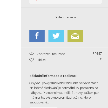
Sdílení celkem
20357
Zobrazení realizace
2
Líbí se
Základní informace o realizaci
Obývací pokoj filmového fanouška ve variantách.
Na běžné sledování je normální TV posazená na
nábytku. Pro co nejkvalitnější filmový zážitek pak
má majitel výsuvné promítací plátno, které
zabudované…