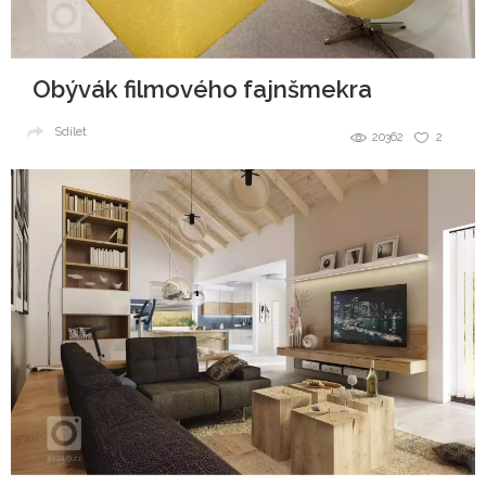
Obývák filmového fajnšmekra
Sdílet
20362
2