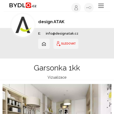
Toggle
navigati
design ATAK
Interiérový design | Jihomoravský kraj
E:
info@designatak.cz
SLEDOVAT
Garsonka 1kk
Vizualizace