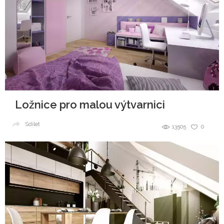
Ložnice pro malou výtvarnici
Sdílet
13505
0