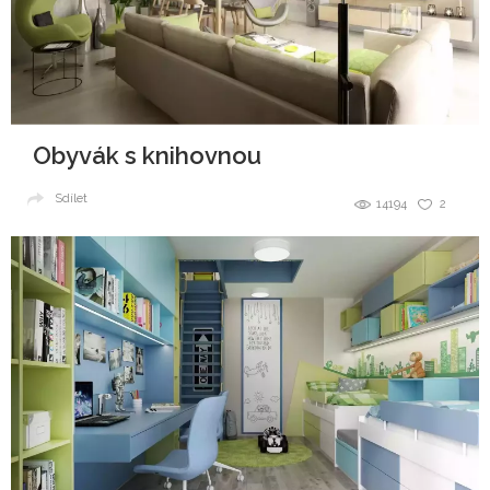
Obyvák s knihovnou
Sdílet
14194
2