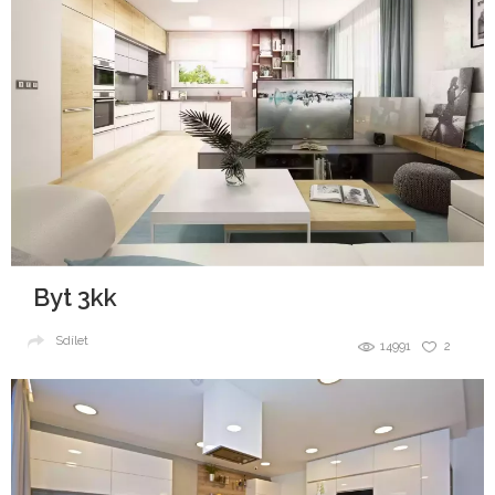
Byt 3kk
Sdílet
14991
2