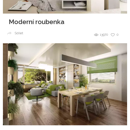
Moderní roubenka
Sdílet
13970
0