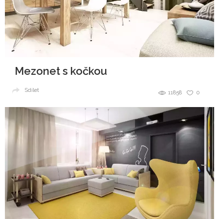
Mezonet s kočkou
Sdílet
11858
0