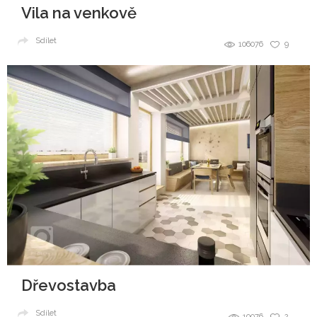
Vila na venkově
Sdílet
106076
9
Dřevostavba
Sdílet
19076
2