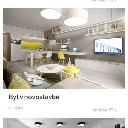
Byt v novostavbě
Sdílet
17315
1