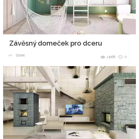
Závěsný domeček pro dceru
Sdílet
13066
0