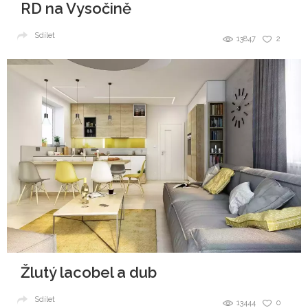
RD na Vysočině
Sdílet
13847
2
Žlutý lacobel a dub
Sdílet
13444
0