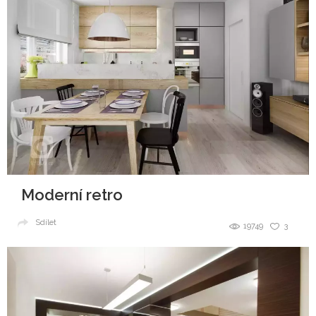
Moderní retro
Sdílet
19749
3