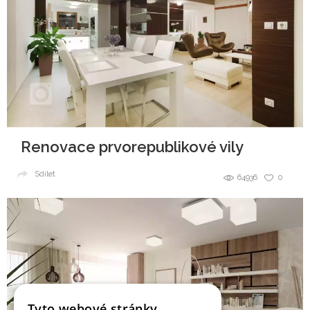
Renovace prvorepublikové vily
Sdílet
64936
0
Tyto webové stránky