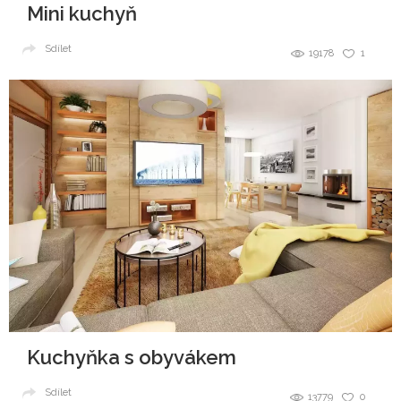
Mini kuchyň
Sdílet
19178
1
Kuchyňka s obyvákem
Sdílet
13779
0