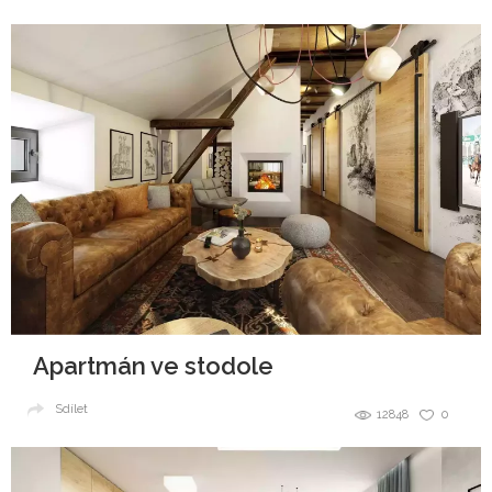
Apartmán ve stodole
Sdílet
12848
0