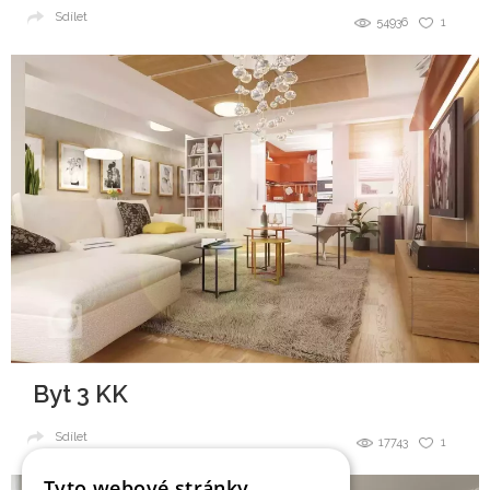
Sdílet
54936
1
Byt 3 KK
Sdílet
17743
1
Tyto webové stránky