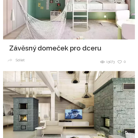
Závěsný domeček pro dceru
Sdílet
13073
0