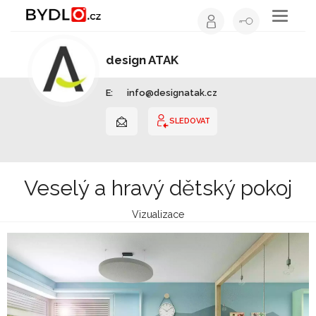
Toggle
navigati
design ATAK
Interiérový design | Jihomoravský kraj
E:
info@designatak.cz
SLEDOVAT
Veselý a hravý dětský pokoj
Vizualizace