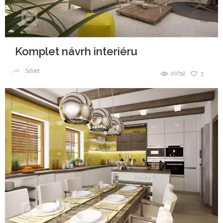
Komplet návrh interiéru
Sdílet
20752
3