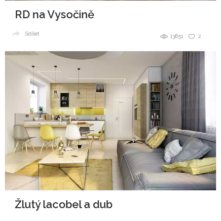
RD na Vysočině
Sdílet
13851
2
Žlutý lacobel a dub