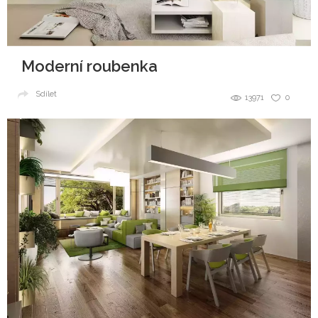
Moderní roubenka
Sdílet
13971
0