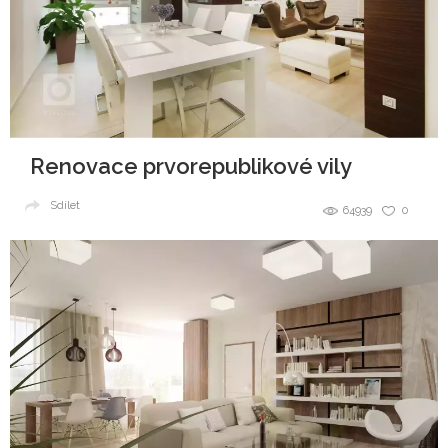
Renovace prvorepublikové vily
Sdílet
64939
0