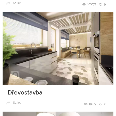
Sdílet
106077
9
Dřevostavba
Sdílet
19079
2