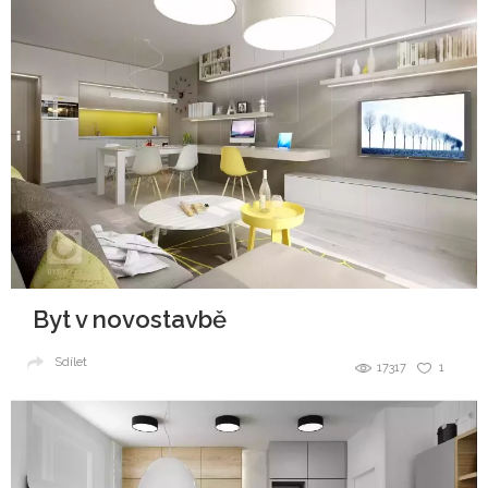
Byt v novostavbě
Sdílet
17317
1