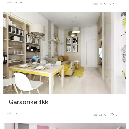
Sdílet
13782
0
Garsonka 1kk
Sdílet
14553
0