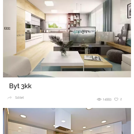
Byt 3kk
Sdílet
14993
2