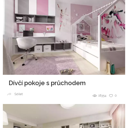
Dívčí pokoje s průchodem
Sdílet
18354
0