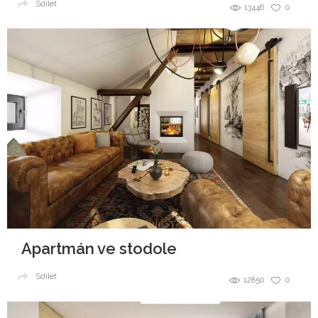
Sdílet
13446
0
Apartmán ve stodole
Sdílet
12850
0