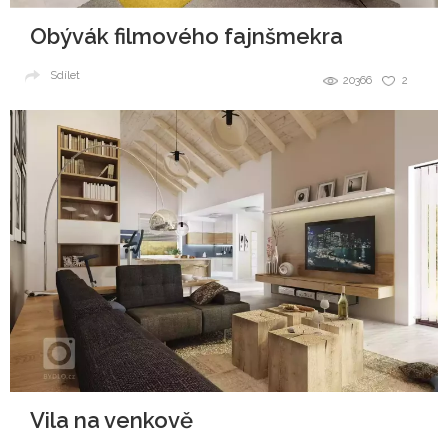
Obývák filmového fajnšmekra
Sdílet
20366
2
Vila na venkově