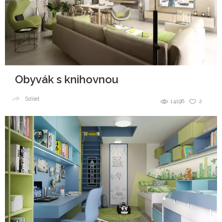
Obyvák s knihovnou
Sdílet
14196
2