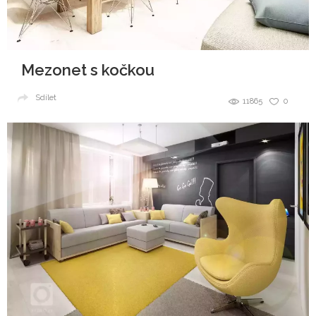
Mezonet s kočkou
Sdílet
11865
0