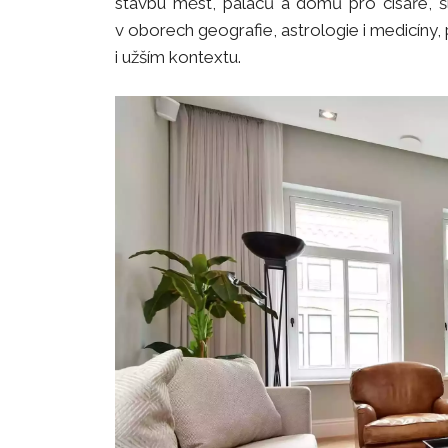
stavbu měst, paláců a domů pro císaře, šl
v oborech geografie, astrologie i medicíny,
i užším kontextu.