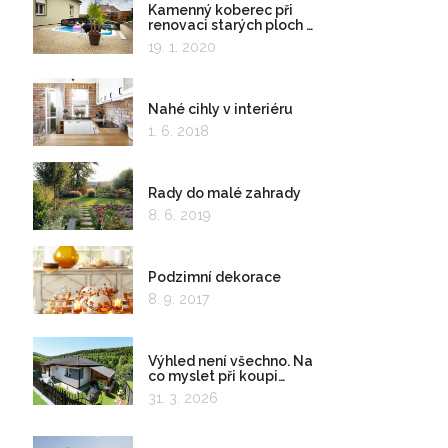
Kamenný koberec při
renovaci starých ploch a
kolem bazénu
19. 1. 2020
Nahé cihly v interiéru
1. 6. 2018
Rady do malé zahrady
8. 6. 2019
Podzimní dekorace
8. 9. 2017
Výhled není všechno. Na
co myslet při koupi
pozemku?
31. 3. 2026