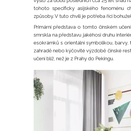
vyšlo za dobu posledních cca 25 let snad n
tohoto specificky asijského fenoménu c
způsoby. V tuto chvíli je potřeba říci bohužel
Primární představa o tomto čínském učen
smrskla na představu jakéhosi druhu interié
esokrámků s orientální symbolikou, barvy, 
zahradě nebo kýčovité výzdobě čínské resta
učení blíž, než je z Prahy do Pekingu.