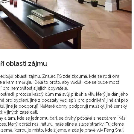
ři oblasti zájmu
ležitější oblastí zájmu. Znalec FS zde zkoumá, kde se rodí ona
teče a kam směřuje. Dělá to proto, aby věděl, kde se bude moct
ní pro nemovitost a jejich obyvatele.
rostředí, protože každý dům má svůj příběh a vliv, který je dán jeho
pro bydlení, jiné z podstaty věci spíš pro podnikání, jiné ani pro
, jiné je podporují. Některé domy podporují mužský, jiné ženský
 v jiných zase děti.
y a tam, kde se jednomu daří, se druhý potkává s nezdarem. Náš
ebes, který odráží naši náturu, naše silné a slabé stránky. Tu čteme
 země, kterou je místo, kde žijeme, a zde je právě vliv Feng Shui,