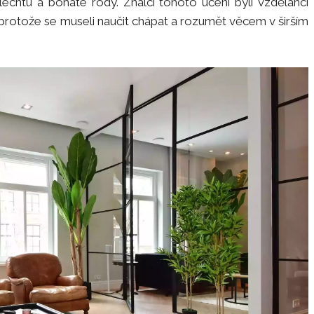
echtu a bohaté rody. Znalci tohoto učení byli vzdělanci
 protože se museli naučit chápat a rozumět věcem v širším