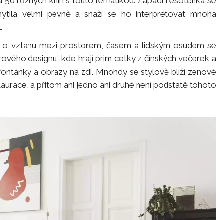
a 50 různých knih s touto tematikou. Západní esoterika se
hytila velmi pevně a snaží se ho interpretovat mnoha
.
í o vztahu mezi prostorem, časem a lidským osudem se
rového designu, kde hrají prim cetky z čínských večerek a
fontánky a obrazy na zdi. Mnohdy se stylově blíží zenové
urace, a přitom ani jedno ani druhé není podstatě tohoto