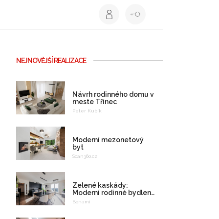
NEJNOVĚJŠÍ REALIZACE
Návrh rodinného domu v
meste Třinec
Peter Kubík
Moderní mezonetový
byt
Scan360.cz
Zelené kaskády:
Moderní rodinné bydlení
na celý život
Bonami