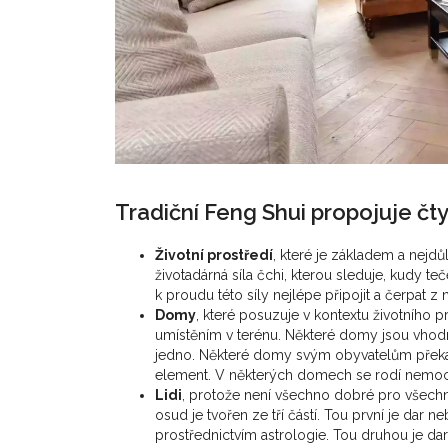
Tradiční Feng Shui propojuje čty
Životní prostředí
, které je základem a nejdů
životadárná síla čchi, kterou sleduje, kudy 
k proudu této síly nejlépe připojit a čerpat z 
Domy
, které posuzuje v kontextu životního p
umístěním v terénu. Některé domy jsou vhodné 
jedno. Některé domy svým obyvatelům překáží
element. V některých domech se rodí nemoci,
Lidi
, protože není všechno dobré pro všechn
osud je tvořen ze tří částí. Tou první je dar n
prostřednictvím astrologie. Tou druhou je dar