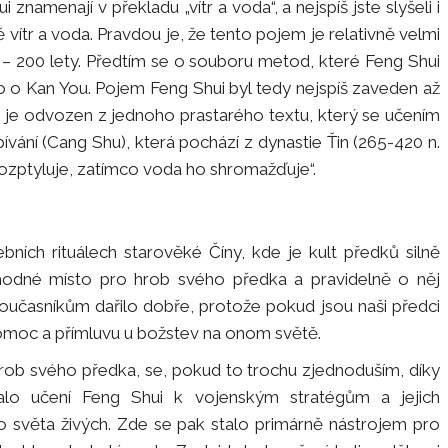
i znamenají v překladu „vítr a voda“, a nejspíš jste slyšeli i
 vítr a voda. Pravdou je, že tento pojem je relativně velmi
– 200 lety. Předtím se o souboru metod, které Feng Shui
ko o Kan You. Pojem Feng Shui byl tedy nejspíš zaveden až
a je odvozen z jednoho prastarého textu, který se učením
ívání (Cang Shu), která pochází z dynastie Ťin (265-420 n.
hi rozptyluje, zatímco voda ho shromažďuje“.
ních rituálech starověké Číny, kde je kult předků silně
vhodné místo pro hrob svého předka a pravidelně o něj
oučasníkům dařilo dobře, protože pokud jsou naši předci
pomoc a přímluvu u božstev na onom světě.
hrob svého předka, se, pokud to trochu zjednoduším, díky
stalo učení Feng Shui k vojenským stratégům a jejich
 do světa živých. Zde se pak stalo primárně nástrojem pro