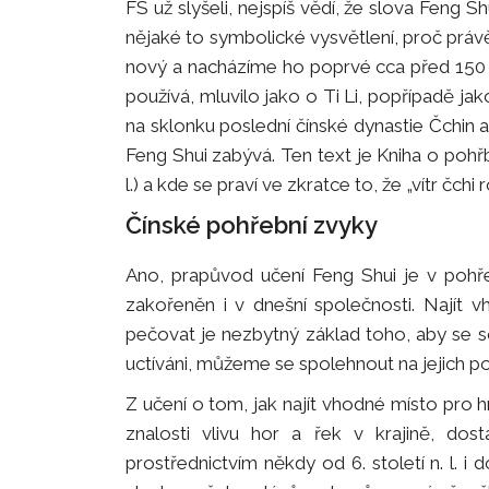
FS už slyšeli, nejspíš vědí, že slova Feng Shu
nějaké to symbolické vysvětlení, proč právě
nový a nacházíme ho poprvé cca před 150 
používá, mluvilo jako o Ti Li, popřípadě ja
na sklonku poslední čínské dynastie Čchin 
Feng Shui zabývá. Ten text je Kniha o pohřb
l.) a kde se praví ve zkratce to, že „vítr čc
Čínské pohřební zvyky
Ano, prapůvod učení Feng Shui je v pohřeb
zakořeněn i v dnešní společnosti. Najít 
pečovat je nezbytný základ toho, aby se s
uctíváni, můžeme se spolehnout na jejich 
Z učení o tom, jak najít vhodné místo pro 
znalosti vlivu hor a řek v krajině, do
prostřednictvím někdy od 6. století n. l. i