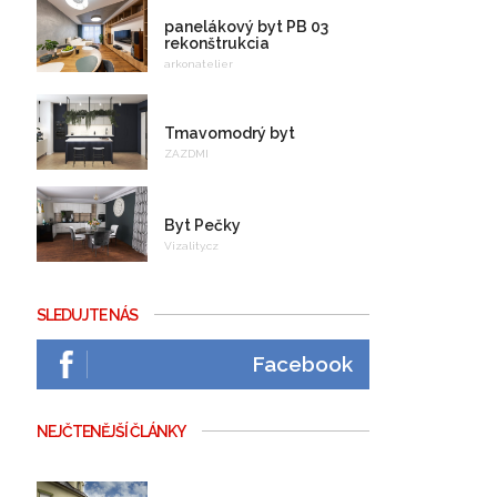
panelákový byt PB 03
rekonštrukcia
arkonatelier
Tmavomodrý byt
ZAZDMI
Byt Pečky
Vizality.cz
SLEDUJTE NÁS
Facebook
NEJČTENĚJŠÍ ČLÁNKY