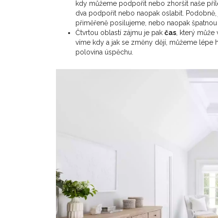
kdy můžeme podpořit nebo zhoršit naše přílež
dva podpořit nebo naopak oslabit. Podobně
přiměřeně posilujeme, nebo naopak špatnou
Čtvrtou oblastí zájmu je pak
čas
, který může 
víme kdy a jak se změny dějí, můžeme lépe ho
polovina úspěchu.