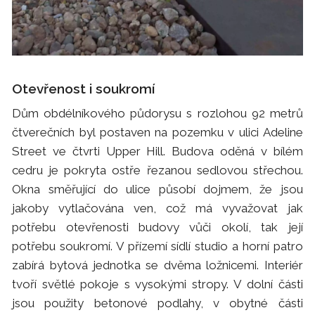
Otevřenost i soukromí
Dům obdélníkového půdorysu s rozlohou 92 metrů
čtverečních byl postaven na pozemku v ulici Adeline
Street ve čtvrti Upper Hill. Budova oděná v bílém
cedru je pokryta ostře řezanou sedlovou střechou.
Okna směřující do ulice působí dojmem, že jsou
jakoby vytlačována ven, což má vyvažovat jak
potřebu otevřenosti budovy vůči okolí, tak její
potřebu soukromí. V přízemí sídlí studio a horní patro
zabírá bytová jednotka se dvěma ložnicemi. Interiér
tvoří světlé pokoje s vysokými stropy. V dolní části
jsou použity betonové podlahy, v obytné části