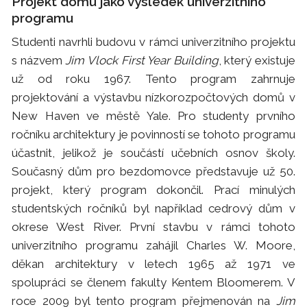
Projekt domu jako výsledek univerzitního
programu
Studenti navrhli budovu v rámci univerzitního projektu
s názvem
Jim Vlock First Year Building
, který existuje
už od roku 1967. Tento program zahrnuje
projektování a výstavbu nízkorozpočtových domů v
New Haven ve městě Yale. Pro studenty prvního
ročníku architektury je povinností se tohoto programu
účastnit, jelikož je součástí učebních osnov školy.
Současný dům pro bezdomovce představuje už 50.
projekt, který program dokončil. Prací minulých
studentských ročníků byl například cedrový dům v
okrese West River. První stavbu v rámci tohoto
univerzitního programu zahájil Charles W. Moore,
děkan architektury v letech 1965 až 1971 ve
spolupráci se členem fakulty Kentem Bloomerem. V
roce 2009 byl tento program přejmenován na
Jim