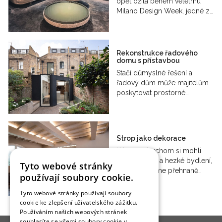
opět ožila během veletrhu
Milano Design Week, jedné z…
Rekonstrukce řadového
domu s přístavbou
Stačí důmyslné řešení a
řadový dům může majitelům
poskytovat prostorné…
Strop jako dekorace
K tomu, abychom si mohli
zařídit útulné a hezké bydlení,
Tyto webové stránky
nepotřebujeme přehnaně…
používají soubory cookie.
Tyto webové stránky používají soubory
cookie ke zlepšení uživatelského zážitku.
Používáním našich webových stránek
souhlasíte se všemi soubory cookie v