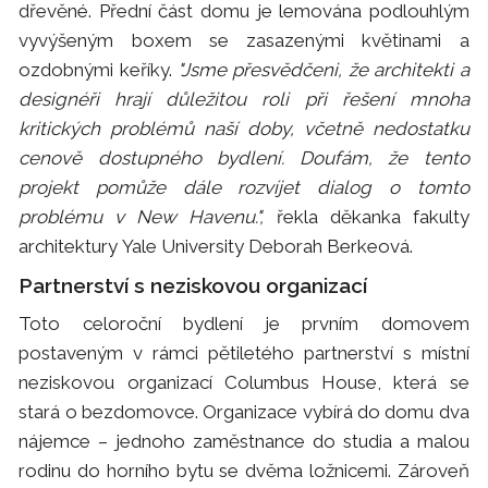
dřevěné. Přední část domu je lemována podlouhlým
vyvýšeným boxem se zasazenými květinami a
ozdobnými keříky.
"Jsme přesvědčeni, že architekti a
designéři hrají důležitou roli při řešení mnoha
kritických problémů naší doby, včetně nedostatku
cenově dostupného bydlení. Doufám, že tento
projekt pomůže dále rozvíjet dialog o tomto
problému v New Havenu.",
řekla děkanka fakulty
architektury Yale University Deborah Berkeová.
Partnerství s neziskovou organizací
Toto celoroční bydlení je prvním domovem
postaveným v rámci pětiletého partnerství s místní
neziskovou organizací Columbus House, která se
stará o bezdomovce. Organizace vybírá do domu dva
nájemce – jednoho zaměstnance do studia a malou
rodinu do horního bytu se dvěma ložnicemi. Zároveň