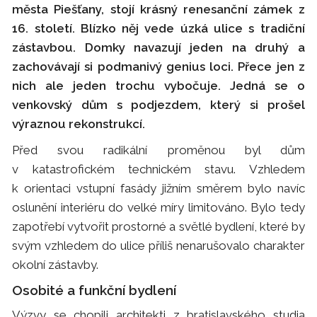
města Piešťany, stojí krásný renesanční zámek z
16. století. Blízko něj vede úzká ulice s tradiční
zástavbou. Domky navazují jeden na druhý a
zachovávají si podmanivý genius loci. Přece jen z
nich ale jeden trochu vybočuje. Jedná se o
venkovský dům s podjezdem, který si prošel
výraznou rekonstrukcí.
Před svou radikální proměnou byl dům
v katastrofickém technickém stavu. Vzhledem
k orientaci vstupní fasády jižním směrem bylo navíc
oslunění interiéru do velké míry limitováno. Bylo tedy
zapotřebí vytvořit prostorné a světlé bydlení, které by
svým vzhledem do ulice příliš nenarušovalo charakter
okolní zástavby.
Osobité a funkční bydlení
Výzvy se chopili architekti z bratislavského studia