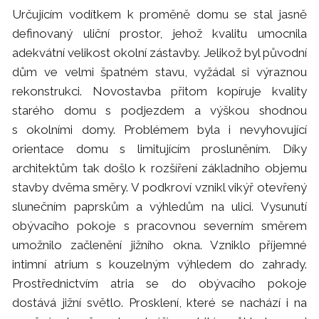
Určujícím vodítkem k proměně domu se stal jasně
definovaný uliční prostor, jehož kvalitu umocnila
adekvátní velikost okolní zástavby. Jelikož byl původní
dům ve velmi špatném stavu, vyžádal si výraznou
rekonstrukci. Novostavba přitom kopíruje kvality
starého domu s podjezdem a výškou shodnou
s okolními domy. Problémem byla i nevyhovující
orientace domu s limitujícím prosluněním. Díky
architektům tak došlo k rozšíření základního objemu
stavby dvěma směry. V podkroví vznikl vikýř otevřený
slunečním paprskům a výhledům na ulici. Vysunutí
obývacího pokoje s pracovnou severním směrem
umožnilo začlenění jižního okna. Vzniklo příjemné
intimní atrium s kouzelným výhledem do zahrady.
Prostřednictvím atria se do obývacího pokoje
dostává jižní světlo. Prosklení, které se nachází i na