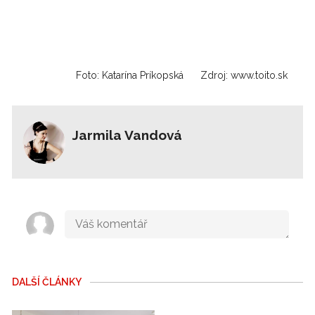
Foto: Katarína Príkopská
Zdroj: www.toito.sk
Jarmila Vandová
DALŠÍ ČLÁNKY