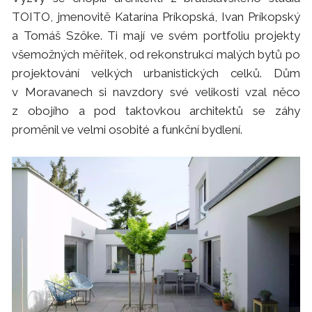
TOITO, jmenovitě Katarína Príkopská, Ivan Príkopský
a Tomáš Szőke. Ti mají ve svém portfoliu projekty
všemožných měřítek, od rekonstrukcí malých bytů po
projektování velkých urbanistických celků. Dům
v Moravanech si navzdory své velikosti vzal něco
z obojího a pod taktovkou architektů se záhy
proměnil ve velmi osobité a funkční bydlení.