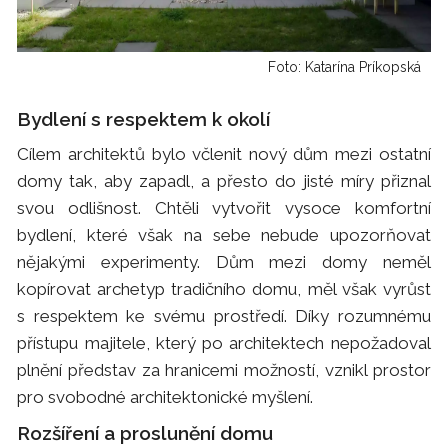
Foto: Katarína Príkopská
Bydlení s respektem k okolí
Cílem architektů bylo včlenit nový dům mezi ostatní
domy tak, aby zapadl, a přesto do jisté míry přiznal
svou odlišnost. Chtěli vytvořit vysoce komfortní
bydlení, které však na sebe nebude upozorňovat
nějakými experimenty. Dům mezi domy neměl
kopírovat archetyp tradičního domu, měl však vyrůst
s respektem ke svému prostředí. Díky rozumnému
přístupu majitele, který po architektech nepožadoval
plnění představ za hranicemi možností, vznikl prostor
pro svobodné architektonické myšlení.
Rozšíření a proslunění domu