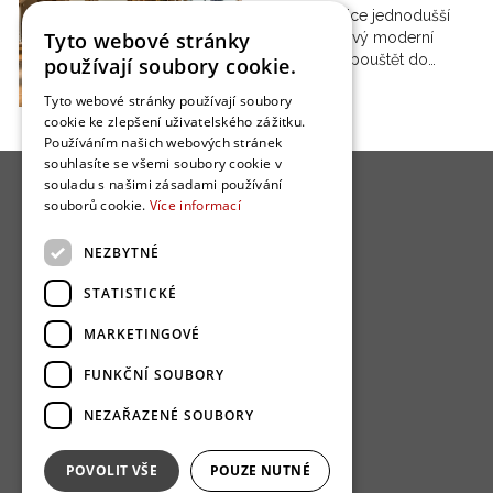
Mnohdy je sice jednodušší
Tyto webové stránky
postavit si nový moderní
dům, než se pouštět do…
používají soubory cookie.
Tyto webové stránky používají soubory
cookie ke zlepšení uživatelského zážitku.
Používáním našich webových stránek
souhlasíte se všemi soubory cookie v
souladu s našimi zásadami používání
souborů cookie.
Více informací
NEZBYTNÉ
O nás
STATISTICKÉ
Bydlo programy
MARKETINGOVÉ
Jak se zapojit?
FUNKČNÍ SOUBORY
Uživatelské podmínky
NEZAŘAZENÉ SOUBORY
Ochrana osobních údajú
Cookies
POVOLIT VŠE
POUZE NUTNÉ
Redakce