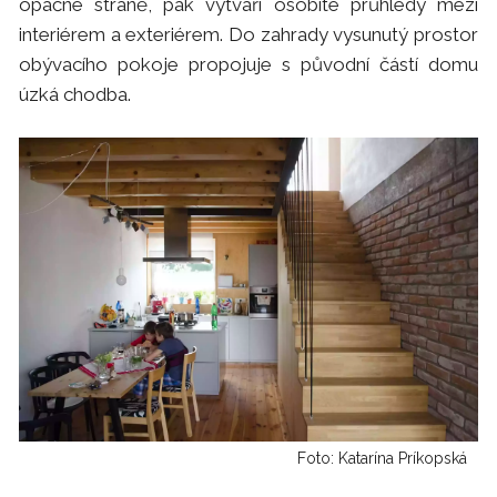
opačné straně, pak vytváří osobité průhledy mezi
interiérem a exteriérem. Do zahrady vysunutý prostor
obývacího pokoje propojuje s původní částí domu
úzká chodba.
Foto: Katarína Príkopská