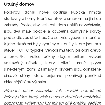
Útulný domov
Podkroví domu nově doplnila kubická hmota
studovny a herny, která se otevírá směrem na jih i do
zahrady. Proto, aby velikost domu příliš nevyčnívala,
jsou dva malé pokoje a koupelna důmyslně skryty
pod sedlovou střechou. Co se týče vybavení interiéru,
k jeho zkrášlení byly vybrány materiály, které jsou pro
ateliér TOITO typické. Vévodí mu tedy přírodní dřevo
a překližka. Velice pěkný dojem přitom vytváří
vestavěný nábytek, který kolikrát umně splývá
s některými zdmi. Zajímavým prvkem jsou obnažené
cihlové stěny, které příjemně prohřívají poněkud
chladnější bílou výmalbu.
Původní uliční zástavbu tak osvěžil netradičně
řešený dům, který však na sebe zbytečně nestrhává
pozornost. Příjemnou kombinací bílé omítky, šedých