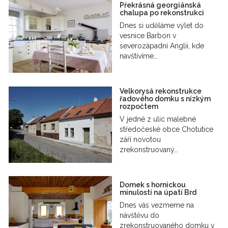
Překrásná georgiánská
chalupa po rekonstrukci
Dnes si uděláme výlet do
vesnice Barbon v
severozápadní Anglii, kde
navštívíme…
Velkorysá rekonstrukce
řadového domku s nízkým
rozpočtem
V jedné z ulic malebné
středočeské obce Chotutice
září novotou
zrekonstruovaný…
Domek s hornickou
minulostí na úpatí Brd
Dnes vás vezmeme na
návštěvu do
zrekonstruovaného domku v