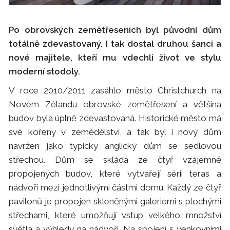
Po obrovských zemětřeseních byl původní dům
totálně zdevastovaný. I tak dostal druhou šanci a
nové majitele, kteří mu vdechli život ve stylu
moderní stodoly.
V roce 2010/2011 zasáhlo město Christchurch na
Novém Zélandu obrovské zemětřesení a většina
budov byla úplně zdevastovaná. Historické město má
své kořeny v zemědělství, a tak byl i nový dům
navržen jako typicky anglický dům se sedlovou
střechou. Dům se skládá ze čtyř vzájemně
propojených budov, které vytvářejí sérii teras a
nádvoří mezi jednotlivými částmi domu. Každý ze čtyř
pavilonů je propojen skleněnými galeriemi s plochými
střechami, které umožňují vstup velkého množství
světla a výhledy na nádvoří. Na spojení s venkovními