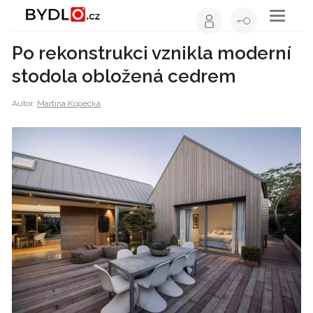
Toggle
navigati
Po rekonstrukci vznikla moderní
stodola obložená cedrem
Autor:
Martina Kopecká