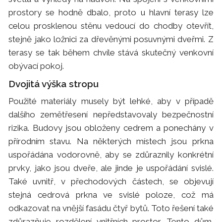
prostory se hodně dbalo, proto u hlavní terasy lze
celou prosklenou stěnu vedoucí do chodby otevřít,
stejně jako ložnici za dřevěnými posuvnými dveřmi. Z
terasy se tak během chvíle stává skutečný venkovní
obývací pokoj.
Dvojitá výška stropu
Použité materiály musely být lehké, aby v případě
dalšího zemětřesení nepředstavovaly bezpečnostní
rizika. Budovy jsou obloženy cedrem a ponechány v
přírodním stavu. Na některých místech jsou prkna
uspořádána vodorovně, aby se zdůraznily konkrétní
prvky, jako jsou dveře, ale jinde je uspořádání svislé.
Také uvnitř, v přechodových částech, se objevují
stejná cedrová prkna ve svislé poloze, což má
odkazovat na vnější fasádu čtyř bytů. Toto řešení také
zdůrazňuje rozdělení vnitřních prostor. Tento dům,