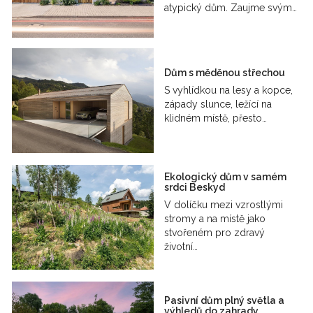
atypický dům. Zaujme svým…
Dům s měděnou střechou
S vyhlídkou na lesy a kopce,
západy slunce, ležící na
klidném místě, přesto…
Ekologický dům v samém
srdci Beskyd
V dolíčku mezi vzrostlými
stromy a na místě jako
stvořeném pro zdravý
životní…
Pasivní dům plný světla a
výhledů do zahrady