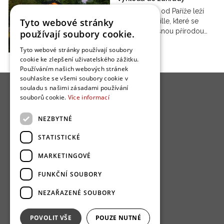
Jihozápadně od Paříže leží
Tyto webové stránky
město Méréville, které se
pyšní překrásnou přírodou…
používají soubory cookie.
Tyto webové stránky používají soubory
cookie ke zlepšení uživatelského zážitku.
Používáním našich webových stránek
souhlasíte se všemi soubory cookie v
souladu s našimi zásadami používání
souborů cookie.
Více informací
NEZBYTNÉ
O nás
STATISTICKÉ
Bydlo programy
MARKETINGOVÉ
Jak se zapojit?
FUNKČNÍ SOUBORY
Uživatelské podmínky
NEZAŘAZENÉ SOUBORY
Ochrana osobních údajú
Cookies
POVOLIT VŠE
POUZE NUTNÉ
Redakce