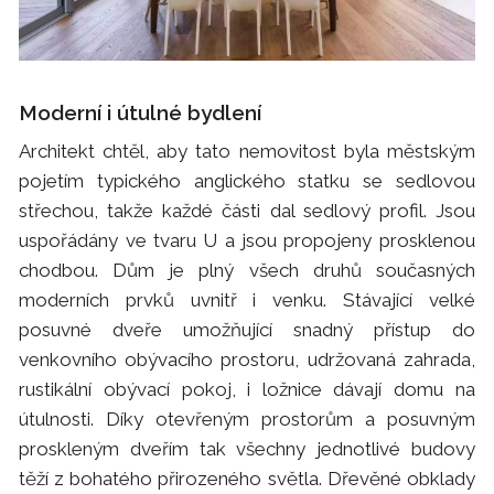
Moderní i útulné bydlení
Architekt chtěl, aby tato nemovitost byla městským
pojetím typického anglického statku se sedlovou
střechou, takže každé části dal sedlový profil. Jsou
uspořádány ve tvaru U a jsou propojeny prosklenou
chodbou. Dům je plný všech druhů současných
moderních prvků uvnitř i venku. Stávající velké
posuvné dveře umožňující snadný přístup do
venkovního obývacího prostoru, udržovaná zahrada,
rustikální obývací pokoj, i ložnice dávají domu na
útulnosti. Díky otevřeným prostorům a posuvným
proskleným dveřím tak všechny jednotlivé budovy
těží z bohatého přirozeného světla. Dřevěné obklady