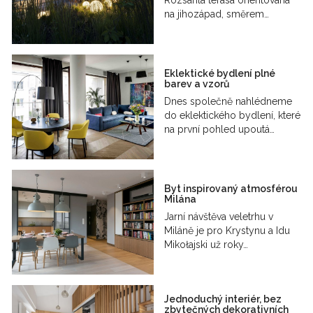
Rozsáhlá terasa orientovaná
na jihozápad, směrem…
Eklektické bydlení plné
barev a vzorů
Dnes společně nahlédneme
do eklektického bydlení, které
na první pohled upoutá…
Byt inspirovaný atmosférou
Milána
Jarní návštěva veletrhu v
Miláně je pro Krystynu a Idu
Mikołajski už roky…
Jednoduchý interiér, bez
zbytečných dekorativních