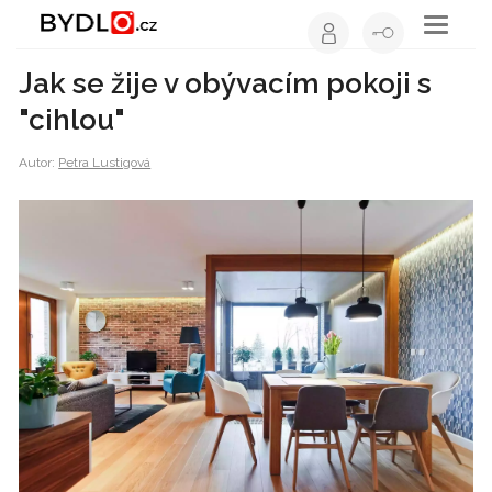
Toggle
navigati
Jak se žije v obývacím pokoji s
"cihlou"
Autor:
Petra Lustigová