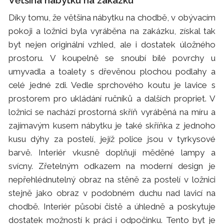
Většina nábytku na zakázku
Díky tomu, že většina nábytku na chodbě, v obývacím
pokoji a ložnici byla vyráběna na zakázku, získal tak
byt nejen originální vzhled, ale i dostatek úložného
prostoru. V koupelně se snoubí bílé povrchy u
umyvadla a toalety s dřevěnou plochou podlahy a
celé jedné zdi. Vedle sprchového koutu je lavice s
prostorem pro ukládání ručníků a dalších propriet. V
ložnici se nachází prostorná skříň vyráběná na míru a
zajímavým kusem nábytku je také skříňka z jednoho
kusu dýhy za postelí, jejíž police jsou v tyrkysové
barvě. Interiér vkusně doplňují měděné lampy a
svícny. Zřetelným odkazem na moderní design je
nepřehlédnutelný obraz na stěně za postelí v ložnici
stejně jako obraz v podobném duchu nad lavicí na
chodbě. Interiér působí čistě a úhledně a poskytuje
dostatek možností k práci i odpočinku. Tento byt je