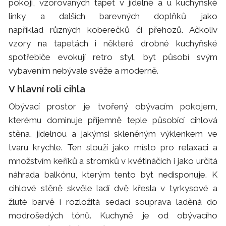
pokoji, vzorovaných tapet v jídelně a u kuchyňské
linky a dalších barevných doplňků jako
například různých koberečků či přehozů. Ačkoliv
vzory na tapetách i některé drobné kuchyňské
spotřebiče evokují retro styl, byt působí svým
vybavením nebývale svěže a moderně.
V hlavní roli cihla
Obývací prostor je tvořený obývacím pokojem,
kterému dominuje příjemně teple působící cihlová
stěna, jídelnou a jakýmsi skleněným výklenkem ve
tvaru krychle. Ten slouží jako místo pro relaxaci a
množstvím keříků a stromků v květináčích i jako určitá
náhrada balkónu, kterým tento byt nedisponuje. K
cihlové stěně skvěle ladí dvě křesla v tyrkysové a
žluté barvě i rozložitá sedací souprava laděná do
modrošedých tónů. Kuchyně je od obývacího