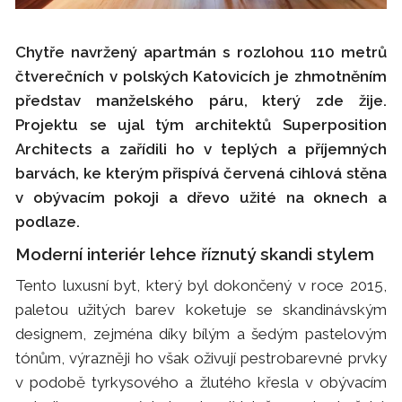
Chytře navržený apartmán s rozlohou 110 metrů
čtverečních v polských Katovicích je zhmotněním
představ manželského páru, který zde žije.
Projektu se ujal tým architektů Superposition
Architects a zařídili ho v teplých a příjemných
barvách, ke kterým přispívá červená cihlová stěna
v obývacím pokoji a dřevo užité na oknech a
podlaze.
Moderní interiér lehce říznutý skandi stylem
Tento luxusní byt, který byl dokončený v roce 2015,
paletou užitých barev koketuje se skandinávským
designem, zejména díky bílým a šedým pastelovým
tónům, výrazněji ho však oživují pestrobarevné prvky
v podobě tyrkysového a žlutého křesla v obývacím