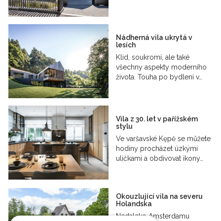
Nádherná vila ukrytá v
lesích
Klid, soukromí, ale také
všechny aspekty moderního
života. Touha po bydlení v…
Vila z 30. let v pařížském
stylu
Ve varšavské Kępě se můžete
hodiny procházet úzkými
uličkami a obdivovat ikony…
Okouzlující vila na severu
Holandska
Nedaleko Amsterdamu