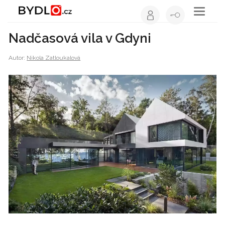
Toggle
navigati
Nadčasová vila v Gdyni
Autor:
Nikola Zatloukalová