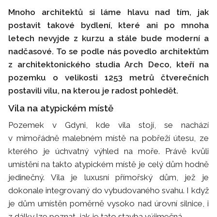
Mnoho architektů si láme hlavu nad tím, jak
postavit takové bydlení, které ani po mnoha
letech nevyjde z kurzu a stále bude moderní a
nadčasové. To se podle nás povedlo architektům
z architektonického studia Arch Deco, kteří na
pozemku o velikosti 1253 metrů čtverečních
postavili vilu, na kterou je radost pohledět.
Vila na atypickém místě
Pozemek v Gdyni, kde vila stojí, se nachází
v mimořádně malebném místě na pobřeží útesu, ze
kterého je úchvatný výhled na moře. Právě kvůli
umístění na takto atypickém místě je celý dům hodně
jedinečný. Vila je luxusní přímořský dům, jež je
dokonale integrovaný do vybudovaného svahu. I když
je dům umístěn poměrně vysoko nad úrovní silnice, i
z dálky lze poznat, jak je tato stavba výjimečná.