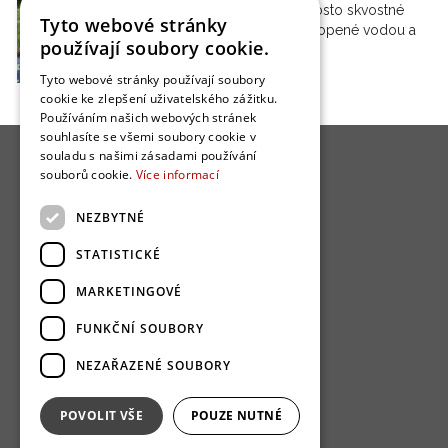
vzniklo naprosto skvostné
Tyto webové stránky
bydlení obklopené vodou a
používají soubory cookie.
lesy.…
Tyto webové stránky používají soubory
cookie ke zlepšení uživatelského zážitku.
Používáním našich webových stránek
souhlasíte se všemi soubory cookie v
souladu s našimi zásadami používání
souborů cookie.
Více informací
NEZBYTNÉ
O nás
STATISTICKÉ
Bydlo programy
MARKETINGOVÉ
Jak se zapojit?
FUNKČNÍ SOUBORY
Uživatelské podmínky
NEZAŘAZENÉ SOUBORY
Ochrana osobních údajú
Cookies
POVOLIT VŠE
POUZE NUTNÉ
Redakce