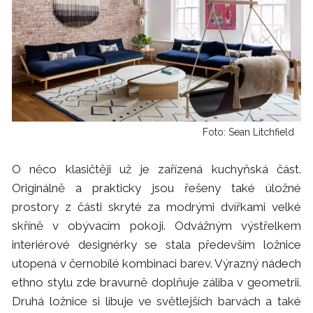
Foto: Sean Litchfield
O něco klasičtěji už je zařízená kuchyňská část.
Originálně a prakticky jsou řešeny také úložné
prostory z části skryté za modrými dvířkami velké
skříně v obývacím pokoji. Odvážným výstřelkem
interiérové designérky se stala především ložnice
utopená v černobílé kombinaci barev. Výrazný nádech
ethno stylu zde bravurně doplňuje záliba v geometrii.
Druhá ložnice si libuje ve světlejších barvách a také