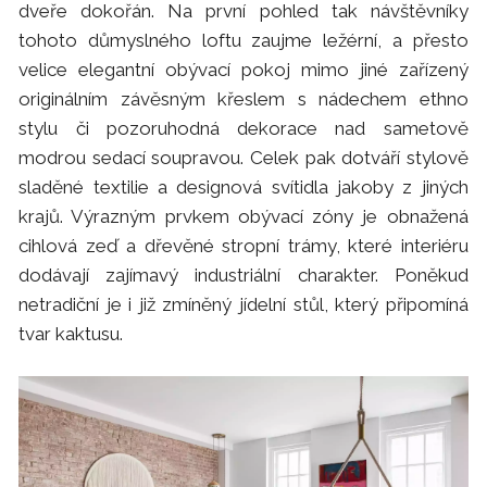
dveře dokořán. Na první pohled tak návštěvníky
tohoto důmyslného loftu zaujme ležérní, a přesto
velice elegantní obývací pokoj mimo jiné zařízený
originálním závěsným křeslem s nádechem ethno
stylu či pozoruhodná dekorace nad sametově
modrou sedací soupravou. Celek pak dotváří stylově
sladěné textilie a designová svítidla jakoby z jiných
krajů. Výrazným prvkem obývací zóny je obnažená
cihlová zeď a dřevěné stropní trámy, které interiéru
dodávají zajímavý industriální charakter. Poněkud
netradiční je i již zmíněný jídelní stůl, který připomíná
tvar kaktusu.