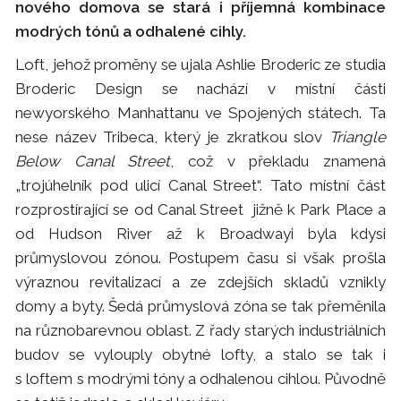
nového domova se stará i příjemná kombinace
modrých tónů a odhalené cihly.
Loft, jehož proměny se ujala Ashlie Broderic ze studia
Broderic Design se nachází v místní části
newyorského Manhattanu ve Spojených státech. Ta
nese název Tribeca, který je zkratkou slov
Triangle
Below Canal Street
, což v překladu znamená
„trojúhelník pod ulicí Canal Street“. Tato místní část
rozprostírající se od Canal Street jižně k Park Place a
od Hudson River až k Broadwayi byla kdysi
průmyslovou zónou. Postupem času si však prošla
výraznou revitalizací a ze zdejších skladů vznikly
domy a byty. Šedá průmyslová zóna se tak přeměnila
na různobarevnou oblast. Z řady starých industriálních
budov se vylouply obytné lofty, a stalo se tak i
s loftem s modrými tóny a odhalenou cihlou. Původně