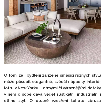
O tom, že i bydlení zařízené směsicí různých stylů
může působit elegantně, svědčí nápaditý interiér
loftu v New Yorku. Letmými či výraznějšími doteky
v něm o sobě dává vědět rustikální, industriální i
ethno styl. O útulné vzezření tohoto zbrusu