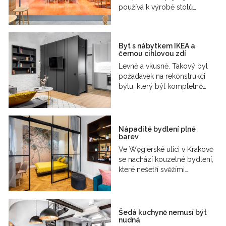
používá k výrobě stolů…
Byt s nábytkem IKEA a
černou cihlovou zdí
Levně a vkusně. Takový byl
požadavek na rekonstrukci
bytu, který být kompletně…
Nápadité bydlení plné
barev
Ve Węgierské ulici v Krakově
se nachází kouzelné bydlení,
které nešetří svěžími…
Šedá kuchyně nemusí být
nudná