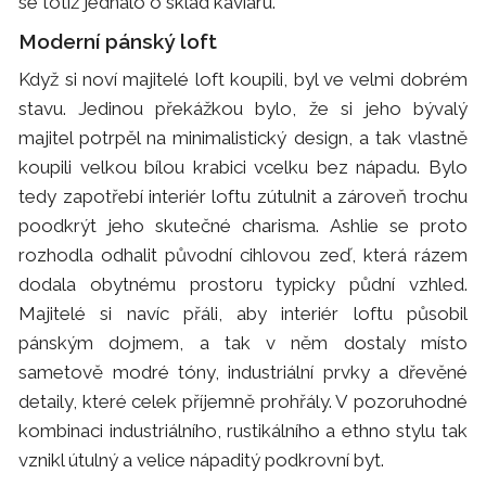
se totiž jednalo o sklad kaviáru.
Moderní pánský loft
Když si noví majitelé loft koupili, byl ve velmi dobrém
stavu. Jedinou překážkou bylo, že si jeho bývalý
majitel potrpěl na minimalistický design, a tak vlastně
koupili velkou bílou krabici vcelku bez nápadu. Bylo
tedy zapotřebí interiér loftu zútulnit a zároveň trochu
poodkrýt jeho skutečné charisma. Ashlie se proto
rozhodla odhalit původní cihlovou zeď, která rázem
dodala obytnému prostoru typicky půdní vzhled.
Majitelé si navíc přáli, aby interiér loftu působil
pánským dojmem, a tak v něm dostaly místo
sametově modré tóny, industriální prvky a dřevěné
detaily, které celek příjemně prohřály. V pozoruhodné
kombinaci industriálního, rustikálního a ethno stylu tak
vznikl útulný a velice nápaditý podkrovní byt.