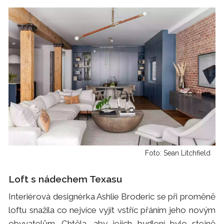
Foto: Sean Litchfield
Loft s nádechem Texasu
Interiérová designérka Ashlie Broderic se při proměně
loftu snažila co nejvíce vyjít vstříc přáním jeho novým
obyvatelům. Chtěla, aby jejich bydlení bylo stejně