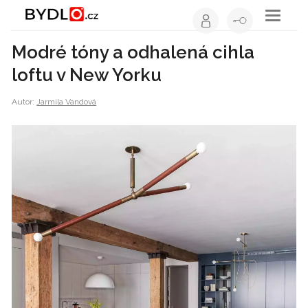
Toggle
navigati
Modré tóny a odhalená cihla
loftu v New Yorku
Autor:
Jarmila Vandová