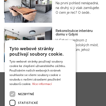
Na první pohled nenápadná,
na druhý si ji však zamilujete.
O čem je řeč? O šedé…
Rekonstrukce interiéru
domu v Gdyni
V Gdyni, v jednom z
nejmladších polských měst,
Tyto webové stránky
se nachází dům, jehož
používají soubory cookie.
interiér…
Tyto webové stránky používají soubory
cookie ke zlepšení uživatelského zážitku.
Používáním našich webových stránek
souhlasíte se všemi soubory cookie v
souladu s našimi zásadami používání
souborů cookie.
Více informací
NEZBYTNÉ
O nás
STATISTICKÉ