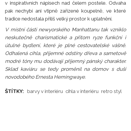
v inspirativních nápisech nad čelem postele. Odvaha
pak nechybí ani vtipně zařízené koupelně, ve které
tradice nedostala příliš velký prostor k uplatnění.
V místní části newyorského Manhattanu tak vzniklo
neskutečně charismatické a přitom ryze funkční i
útulné bydlení, které je plné cestovatelské vášně.
Odhalená cihla, příjemné odstíny dřeva a sametově
modré tóny mu dodávají příjemný pánský charakter.
Sklad kaviáru se tedy proměnil na domov s duší
novodobého Ernesta Hemingwaye.
ŠTÍTKY:
barvy v interiéru
cihla v interiéru
retro styl