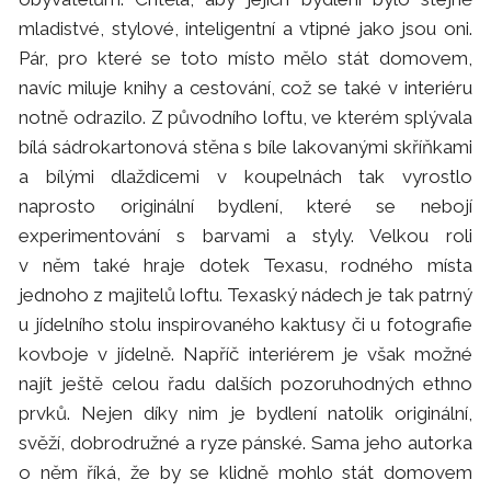
mladistvé, stylové, inteligentní a vtipné jako jsou oni.
Pár, pro které se toto místo mělo stát domovem,
navíc miluje knihy a cestování, což se také v interiéru
notně odrazilo. Z původního loftu, ve kterém splývala
bílá sádrokartonová stěna s bíle lakovanými skříňkami
a bílými dlaždicemi v koupelnách tak vyrostlo
naprosto originální bydlení, které se nebojí
experimentování s barvami a styly. Velkou roli
v něm také hraje dotek Texasu, rodného místa
jednoho z majitelů loftu. Texaský nádech je tak patrný
u jídelního stolu inspirovaného kaktusy či u fotografie
kovboje v jídelně. Napříč interiérem je však možné
najít ještě celou řadu dalších pozoruhodných ethno
prvků. Nejen díky nim je bydlení natolik originální,
svěží, dobrodružné a ryze pánské. Sama jeho autorka
o něm říká, že by se klidně mohlo stát domovem