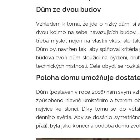
Dům ze dvou budov
Vzhledem k tomu, že jde o nízký dům, si a
dvou kolmo na sebe navazujících budov. J
třeba myslet nejen na vlastní vkus, ale t
Dům byl navržen tak, aby splňoval kritéria
budova tvoří dům sloužící na bydlení, dru
technických místností. Celé obydlí se rozkl
Poloha domu umožňuje dostate
Dům (postaven v roce 2016) nám svým vzhl
způsobeno hlavně umístěním a tvarem ob
nejvíce ke slunci. Díky tomu se do větš
denního světla. Aby se dosáhlo symetričn
přáli), byla jako konečná podoba domu zvo