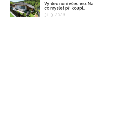
Výhled není všechno. Na
co myslet při koupi
pozemku?
31. 3. 2026