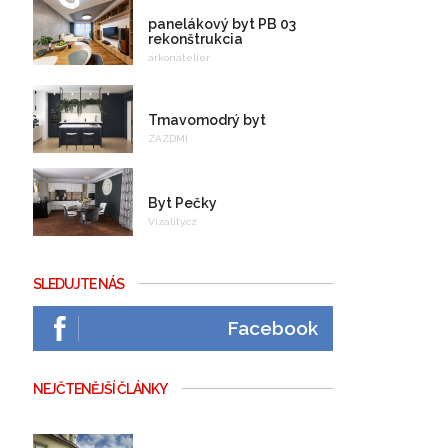
panelákový byt PB 03
rekonštrukcia
arkonatelier
Tmavomodrý byt
ZAZDMI
Byt Pečky
Vizality.cz
SLEDUJTE NÁS
Facebook
NEJČTENĚJŠÍ ČLÁNKY