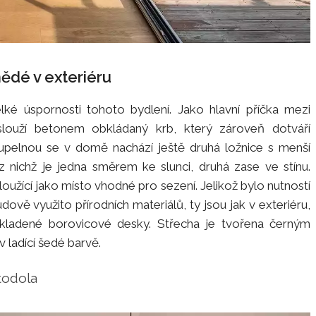
ědé v exteriéru
ké úspornosti tohoto bydlení. Jako hlavní příčka mezi
slouží betonem obkládaný krb, který zároveň dotváří
upelnou se v domě nachází ještě druhá ložnice s menší
z nichž je jedna směrem ke slunci, druhá zase ve stínu.
loužící jako místo vhodné pro sezení. Jelikož bylo nutností
dově využito přírodních materiálů, ty jsou jak v exteriéru,
ně kladené borovicové desky. Střecha je tvořena černým
 ladící šedé barvě.
todola