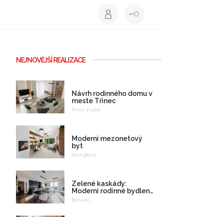
NEJNOVĚJŠÍ REALIZACE
Návrh rodinného domu v
meste Třinec
Peter Kubík
Moderní mezonetový
byt
Scan360.cz
Zelené kaskády:
Moderní rodinné bydlení
na celý život
Bonami