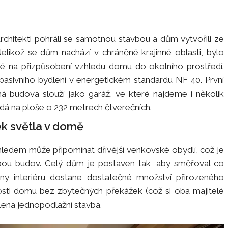
rchitekti pohráli se samotnou stavbou a dům vytvořili ze
elikož se dům nachází v chráněné krajinné oblasti, bylo
aké na přizpůsobení vzhledu domu do okolního prostředí.
 pasivního bydlení v energetickém standardu NF 40. První
há budova slouží jako garáž, ve které najdeme i několik
ádá na ploše o 232 metrech čtverečních.
k světla v domě
edem může připomínat dřívější venkovské obydlí, což je
ou budov. Celý dům je postaven tak, aby směřoval co
iny interiéru dostane dostatečné množství přirozeného
osti domu bez zbytečných překážek (což si oba majitelé
lena jednopodlažní stavba.