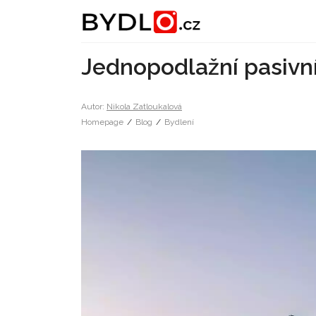
Jednopodlažní pasivn
Autor:
Nikola Zatloukalová
Homepage
/
Blog
/
Bydlení