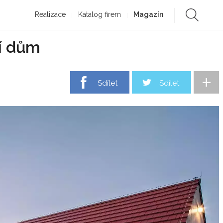
Realizace
Katalog firem
Magazín
í dům
+
Sdílet
Sdílet