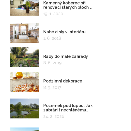
Kamenný koberec při
renovaci starých ploch a
kolem bazénu
19. 1. 2020
Nahé cihly v interiéru
1. 6. 2018
Rady do malé zahrady
8. 6. 2019
Podzimní dekorace
8. 9. 2017
Pozemek pod lupou: Jak
zabránit nechtěnému
zadržování vody
24. 2. 2026