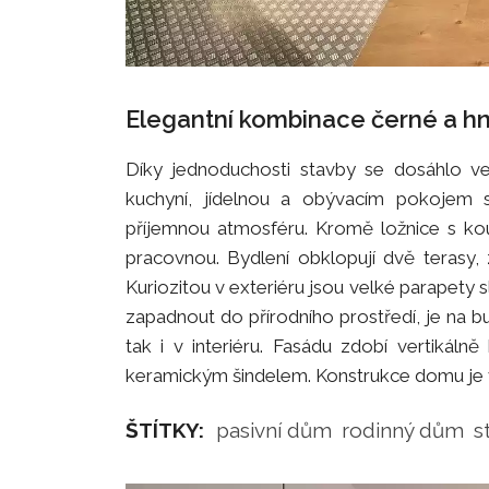
Elegantní kombinace černé a hn
Díky jednoduchosti stavby se dosáhlo vel
kuchyní, jídelnou a obývacím pokojem 
příjemnou atmosféru. Kromě ložnice s ko
pracovnou. Bydlení obklopují dvě terasy, 
Kuriozitou v exteriéru jsou velké parapety s
zapadnout do přírodního prostředí, je na bu
tak i v interiéru. Fasádu zdobí vertikál
keramickým šindelem. Konstrukce domu je v
ŠTÍTKY:
pasivní dům
rodinný dům
s