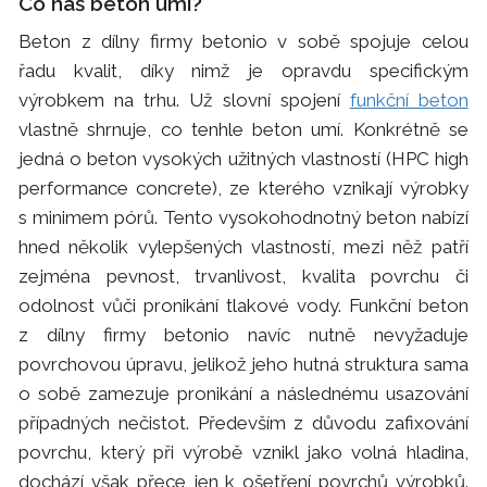
Co náš beton umí?
Beton z dílny firmy betonio v sobě spojuje celou
řadu kvalit, díky nimž je opravdu specifickým
výrobkem na trhu. Už slovní spojení
funkční beton
vlastně shrnuje, co tenhle beton umí. Konkrétně se
jedná o beton vysokých užitných vlastností (HPC high
performance concrete), ze kterého vznikají výrobky
s minimem pórů. Tento vysokohodnotný beton nabízí
hned několik vylepšených vlastností, mezi něž patří
zejména pevnost, trvanlivost, kvalita povrchu či
odolnost vůči pronikání tlakové vody. Funkční beton
z dílny firmy betonio navíc nutně nevyžaduje
povrchovou úpravu, jelikož jeho hutná struktura sama
o sobě zamezuje pronikání a následnému usazování
případných nečistot. Především z důvodu zafixování
povrchu, který při výrobě vznikl jako volná hladina,
dochází však přece jen k ošetření povrchů výrobků.