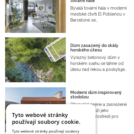
tovární hale
Bývalá tovární hala v moderní
městské čtvrti El Poblenou v
Barceloně se…
Dům zasazený do skály
horského útesu
Výrazný betonový dům v
horském svahu se táhne od
útesu nad řekou a poskytuje…
Moderní dům inspirovaný
stodolou
Obrovské prérie a zasněžené
vrcholky slouží jako
Tyto webové stránky
dramatické prostředí pro
používají soubory cookie.
dům…
Tyto webové stránky používají soubory