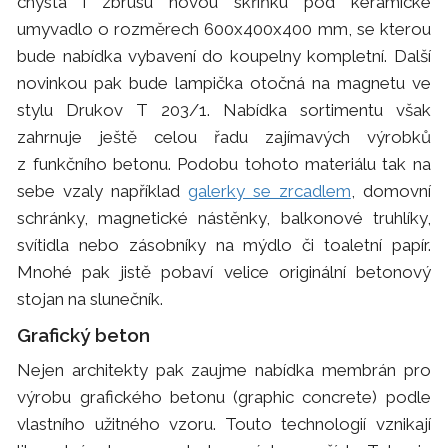
chystá i zbrusu novou skříňku pod keramické
umyvadlo o rozměrech 600x400x400 mm, se kterou
bude nabídka vybavení do koupelny kompletní. Další
novinkou pak bude lampička otočná na magnetu ve
stylu Drukov T 203/1. Nabídka sortimentu však
zahrnuje ještě celou řadu zajímavých výrobků
z funkčního betonu. Podobu tohoto materiálu tak na
sebe vzaly například
galerky se zrcadlem
, domovní
schránky, magnetické nástěnky, balkonové truhlíky,
svítidla nebo zásobníky na mýdlo či toaletní papír.
Mnohé pak jistě pobaví velice originální betonový
stojan na slunečník.
Grafický beton
Nejen architekty pak zaujme nabídka membrán pro
výrobu grafického betonu (graphic concrete) podle
vlastního užitného vzoru. Touto technologií vznikají