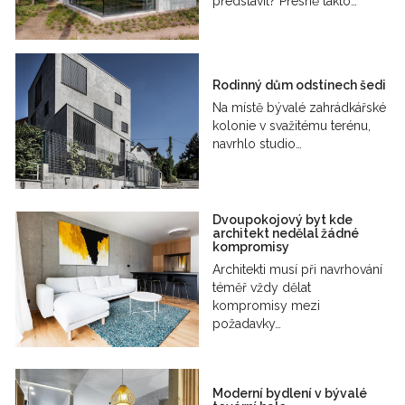
představit? Přesně takto…
Rodinný dům odstínech šedi
Na místě bývalé zahrádkářské
kolonie v svažitému terénu,
navrhlo studio…
Dvoupokojový byt kde
architekt nedělal žádné
kompromisy
Architekti musí při navrhování
téměř vždy dělat
kompromisy mezi
požadavky…
Moderní bydlení v bývalé