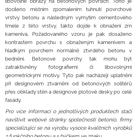
libovolné obrazy na betonových površích. Toho je
docíleno místním zpomalením tuhnutí povrchové
vrstvy betonu a následným vymytím cementového
tmele z této vrstvy, takto dojde k obnažení zrn
kameniva. Požadovaného vzoru je pak dosaženo
kontrastem povrchu s obnaženým kamenivem a
hladkým povrchem normálně ztvrdého betonu v
bednění. Betonové povrchy tak mohu být
zatraktivněny fotografiemi či libovolnými
geometrickými motivy. Tyto pak nacházejí uplatnění
při designovém ztvárnění od betonových solitérů
přes obklady stěn a designové plotové desky po celé
fasády.
Pro více informací o jednotlivých produktech stačí
navštívit webové stránky společnosti betonio, firmy
specializující se na výrobu vysoce kvalitních výrobků
z funkčního betonu a s býčkem ve znaku.