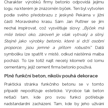
Charakter výrobků firmy betonio odpovídá jejímu
logu, na kterém je znázorněn býček. Ten byl vytvořen
podle svého předobrazu z jeskyně Pekárna v jižní
části Moravského krasu. Sám Jan Puttner se jím
nechal inspirovat, což vysvětluje slovy:
„Býček má
milé telecí oko, zároveň je však vytrvalý a silný.
Stejně jako výrobky betonio, které si drží osobní
proporce, jsou jemné a přitom robustní.“
Další
symboliku lze spatřit v místě, odkud nástěnná malba
pochází. To lze totiž najít necelý kilometr od lomu
cementárny, jejíž cement firma betonio používá.
Plně funkční beton, nikoliv pouhá dekorace
Praktická stránka funkčního betonu se v tomto
případě nepodřizuje estetické. Výrobce tak beton
netlačí tam, kde pro svou funkci potřebuje
nadstandardní zacházení. Tam, kde by jeho užívání