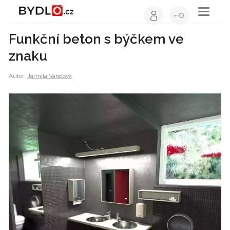
Toggle
navigati
Funkční beton s býčkem ve
znaku
Autor:
Jarmila Vandová